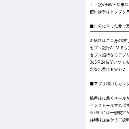
土日祝やGW・年末
使い勝手はトップク
■自分に合った受け
￣￣￣￣￣￣￣￣￣
お給料はご自身の銀
セブン銀行ATMでも
セブン銀行ならアプ
365日24時間いつ
急な出費にも安心♪
■アプリ利用もカン
￣￣￣￣￣￣￣￣￣
採用後に届くメール
インストールすれば
※利用には一部規定
詳細は担当からご説