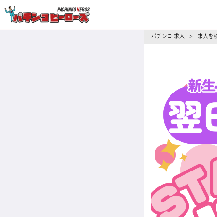
パチンコ求人・転職ならパチンコヒーロ
パチンコ 求人
求人を
>