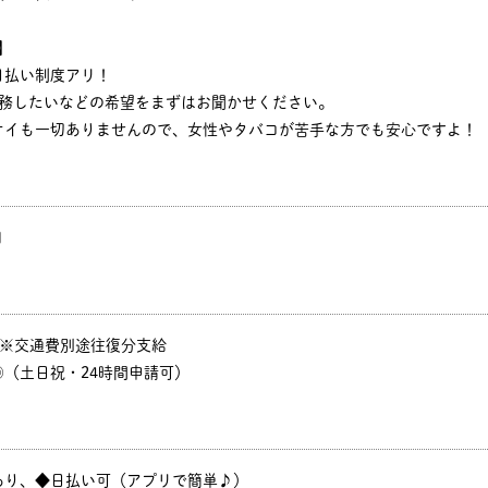
】
日払い制度アリ！
勤務したいなどの希望をまずはお聞かせください。
オイも一切ありませんので、女性やタバコが苦手な方でも安心ですよ！
円
P ※交通費別途往復分支給
（土日祝・24時間申請可）
あり、◆日払い可（アプリで簡単♪）