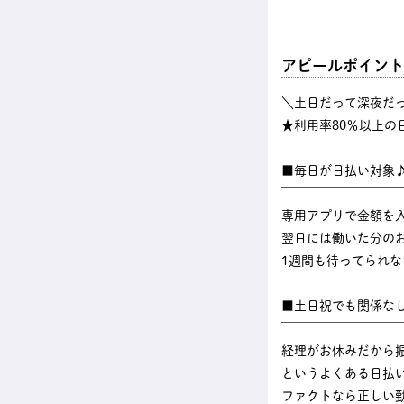
アピールポイント
＼土日だって深夜だ
★利用率80％以上の
■毎日が日払い対象
￣￣￣￣￣￣￣￣￣
専用アプリで金額を
翌日には働いた分のお
1週間も待ってられ
■土日祝でも関係な
￣￣￣￣￣￣￣￣￣
経理がお休みだから
というよくある日払
ファクトなら正しい