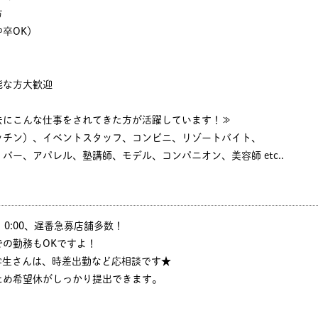
方
卒OK）
能な方大歓迎
去にこんな仕事をされてきた方が活躍しています！≫
ッチン）、イベントスタッフ、コンビニ、リゾートバイト、
バー、アパレル、塾講師、モデル、コンパニオン、美容師 etc..
:30、0:00、遅番急募店舗多数！
の勤務もOKですよ！
学生さんは、時差出勤など応相談です★
ため希望休がしっかり提出できます。