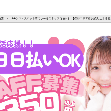
ーズ
検索
パチンコ・スロット店のホールスタッフ[5654]｜【保谷エリア※20歳以上】日
>