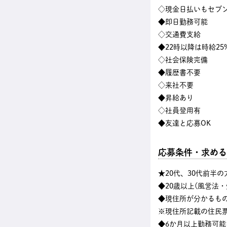
◇現金日払いもセブン
◆即日勤務可能
◇交通費支給
◆22時以降は時給25
◇社会保険完備
◆履歴書不要
◇来社不要
◆昇給あり
◇社員登用有
◆友達と応募OK
応募条件・求める
★20代、30代前半
◆20歳以上(風営法
◆現住所が分かるも
※現住所記載の住民
◆6か月以上勤務可能