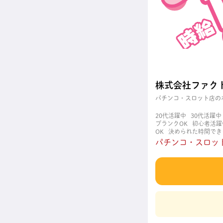
株式会社ファク
パチンコ・スロット店の
20代活躍中
30代活躍中
ブランクOK
初心者活躍
OK
決められた時間でき
職場
週4日以上OK
長
パチンコ・スロット