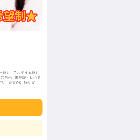
ー歓迎
フルタイム歓迎
服装自由
未経験・初心者
すい
茶髪OK
賑やかな