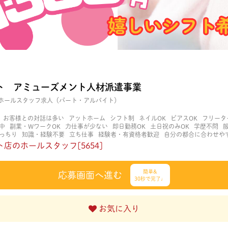
ト アミューズメント人材派遣事業
ホールスタッフ求人（パート・アルバイト）
お客様との対話は多い
アットホーム
シフト制
ネイルOK
ピアスOK
フリータ
中
副業・WワークOK
力仕事が少ない
即日勤務OK
土日祝のみOK
学歴不問
っちり
知識・経験不要
立ち仕事
経験者・有資格者歓迎
自分の都合に合わせや
く働ける
長期歓迎
髪型自由
髪色自由
店のホールスタッフ[5654]
簡単&
応募画面へ進む
30秒で完了♩
お気に入り