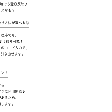
年始でも翌日反映♪
ラスかも？
取り方法が選べる◎
￣￣￣￣￣￣￣￣￣
行口座でも、
受け取り可能！
リのコード入力で、
でも引き出せます。
タン！
￣￣￣
から
すぐに利用開始♪
があるため、
明します。