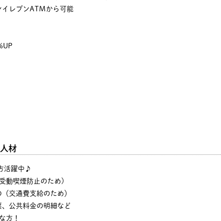
イレブンATMから可能
%UP
人材
の方活躍中♪
・受動喫煙防止のため)
の（交通費支給のため）
票、公共料金の明細など
な方！