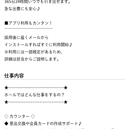
365日24時間いつでも引き出せます。
急な出費にも安心♪
■アプリ利用もカンタン！
￣￣￣￣￣￣￣￣￣￣￣￣
採用後に届くメールから
インストールすればすぐに利用開始♪
※利用には一部規定があるため、
詳細は担当からご説明します。
仕事内容
★--------------------------------★
ホールではどんな仕事をするの？
★--------------------------------★
◇ カウンター ◇
◆ 景品交換や会員カードの作成サポート♪