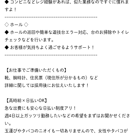
◆ コンビニなどレジ経験があれば、似た業務なのですぐに慣れま
すよ！
---------------------------------------------------
◇ ホール ◇
◆ ホールの巡回や簡単な遊技台エラー対応、台のお掃除やトイレ
チェックなどを行います。
◆ お客様が気持ちよく過ごせるようサポート！
---------------------------------------------------
【お仕事でご準備いただくもの】
靴、腕時計、住民票（現住所が分かるもの）など
詳細に関しては採用後にお伝えいたします！
【高時給×日払いOK】
急な出費にも安心な日払い制度アリ！
週4日以上ガッツリ勤務したいなどの希望をまずはお聞かせくださ
い。
玉運びやタバコのニオイも一切ありませんので、女性やタバコが