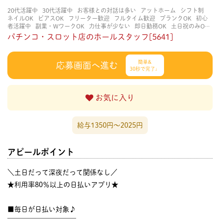
20代活躍中
30代活躍中
お客様との対話は多い
アットホーム
シフト制
ネイルOK
ピアスOK
フリーター歓迎
フルタイム歓迎
ブランクOK
初心
者活躍中
副業・WワークOK
力仕事が少ない
即日勤務OK
土日祝のみOK
学歴不問
服装自由
未経験・初心者OK
決められた時間できっちり
知識・
パチンコ・スロット店のホールスタッフ[5641]
経験不要
立ち仕事
経験者・有資格者歓迎
自分の都合に合わせやすい
茶
髪OK
賑やかな職場
週4日以上OK
長く働ける
長期歓迎
髪型自由
髪色
自由
簡単&
応募画面へ進む
30秒で完了♩
お気に入り
給与1350円〜2025円
アピールポイント
＼土日だって深夜だって関係なし／
★利用率80％以上の日払いアプリ★
■毎日が日払い対象♪