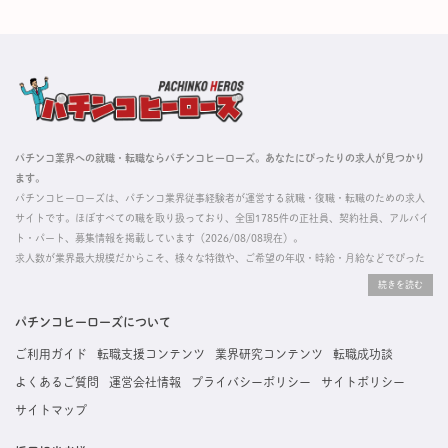
パチンコ業界への就職・転職ならパチンコヒーローズ。あなたにぴったりの求人が見つかり
ます。
パチンコヒーローズは、パチンコ業界従事経験者が運営する就職・復職・転職のための求人
サイトです。ほぼすべての職を取り扱っており、全国1785件の正社員、契約社員、アルバイ
ト・パート、募集情報を掲載しています（2026/08/08現在）。
求人数が業界最大規模だからこそ、様々な特徴や、ご希望の年収・時給・月給などでぴった
りな求人を探すことができ、ご利用者の約96%の方に「満足」とお答えいただいています。
掲載している求人は、すべて契約法人様から寄せられた正規の求人情報です。応募いただい
た内容はすぐに直接事業所に届くためスムーズに転職・復職できます。
パチンコヒーローズについて
ご利用ガイド
転職支援コンテンツ
業界研究コンテンツ
転職成功談
よくあるご質問
運営会社情報
プライバシーポリシー
サイトポリシー
サイトマップ