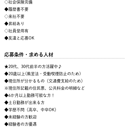
◇社会保険完備
◆履歴書不要
◇来社不要
◆昇給あり
◇社員登用有
◆友達と応募OK
応募条件・求める人材
★20代、30代前半の方活躍中♪
◆20歳以上(風営法・受動喫煙防止のため)
◆現住所が分かるもの（交通費支給のため）
※現住所記載の住民票、公共料金の明細など
◆6か月以上勤務可能な方！
◆土日勤務が出来る方
◆学歴不問（高卒、中卒OK）
◆未経験の方歓迎
◆経験者の方優遇