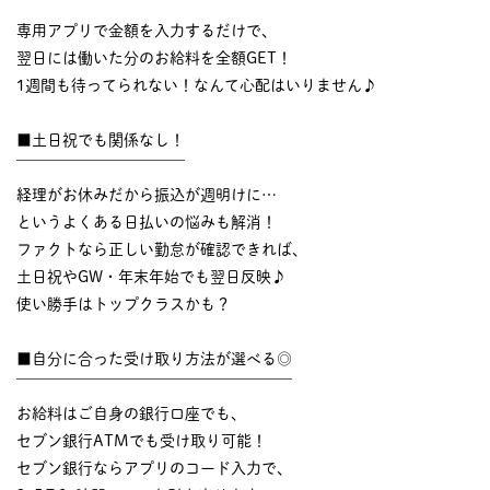
￣￣￣￣￣￣￣￣￣￣
専用アプリで金額を入力するだけで、
翌日には働いた分のお給料を全額GET！
1週間も待ってられない！なんて心配はいりません♪
■土日祝でも関係なし！
￣￣￣￣￣￣￣￣￣￣￣
経理がお休みだから振込が週明けに…
というよくある日払いの悩みも解消！
ファクトなら正しい勤怠が確認できれば、
土日祝やGW・年末年始でも翌日反映♪
使い勝手はトップクラスかも？
■自分に合った受け取り方法が選べる◎
￣￣￣￣￣￣￣￣￣￣￣￣￣￣￣￣￣￣
お給料はご自身の銀行口座でも、
セブン銀行ATMでも受け取り可能！
セブン銀行ならアプリのコード入力で、