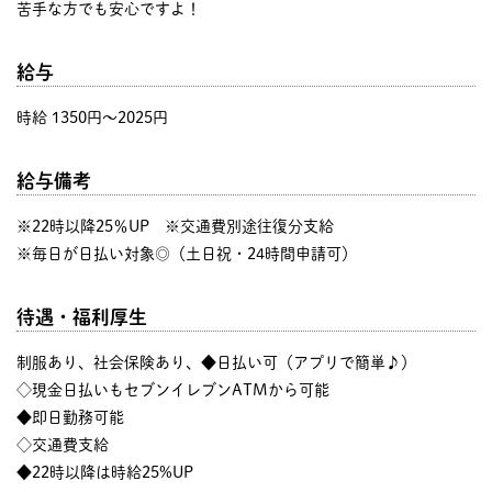
苦手な方でも安心ですよ！
給与
時給 1350円〜2025円
給与備考
※22時以降25％UP ※交通費別途往復分支給
※毎日が日払い対象◎（土日祝・24時間申請可）
待遇・福利厚生
制服あり、社会保険あり、◆日払い可（アプリで簡単♪）
◇現金日払いもセブンイレブンATMから可能
◆即日勤務可能
◇交通費支給
◆22時以降は時給25%UP