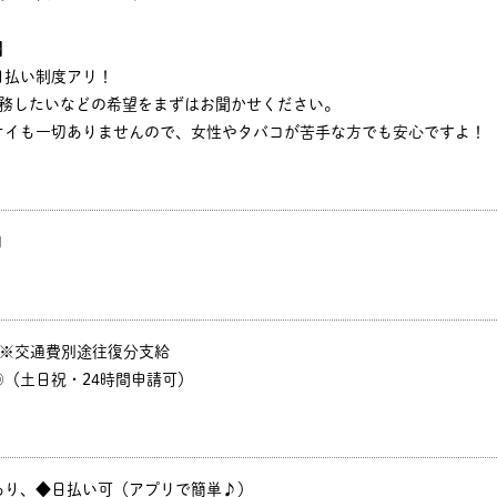
】
日払い制度アリ！
勤務したいなどの希望をまずはお聞かせください。
オイも一切ありませんので、女性やタバコが苦手な方でも安心ですよ！
円
P ※交通費別途往復分支給
（土日祝・24時間申請可）
あり、◆日払い可（アプリで簡単♪）