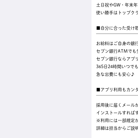
土日祝やGW・年末
使い勝手はトップク
■自分に合った受け
￣￣￣￣￣￣￣￣￣
お給料はご自身の銀
セブン銀行ATMでも
セブン銀行ならアプ
365日24時間いつ
急な出費にも安心♪
■アプリ利用もカン
￣￣￣￣￣￣￣￣￣
採用後に届くメール
インストールすれば
※利用には一部規定
詳細は担当からご説