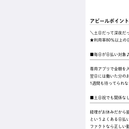
アピールポイント
＼土日だって深夜だ
★利用率80％以上の
■毎日が日払い対象
￣￣￣￣￣￣￣￣￣
専用アプリで金額を
翌日には働いた分のお
1週間も待ってられ
■土日祝でも関係な
￣￣￣￣￣￣￣￣￣
経理がお休みだから
というよくある日払
ファクトなら正しい