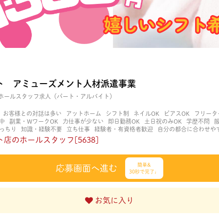
ト アミューズメント人材派遣事業
ホールスタッフ求人（パート・アルバイト）
お客様との対話は多い
アットホーム
シフト制
ネイルOK
ピアスOK
フリータ
中
副業・WワークOK
力仕事が少ない
即日勤務OK
土日祝のみOK
学歴不問
っちり
知識・経験不要
立ち仕事
経験者・有資格者歓迎
自分の都合に合わせや
く働ける
長期歓迎
髪型自由
髪色自由
店のホールスタッフ[5638]
簡単&
応募画面へ進む
30秒で完了♩
お気に入り