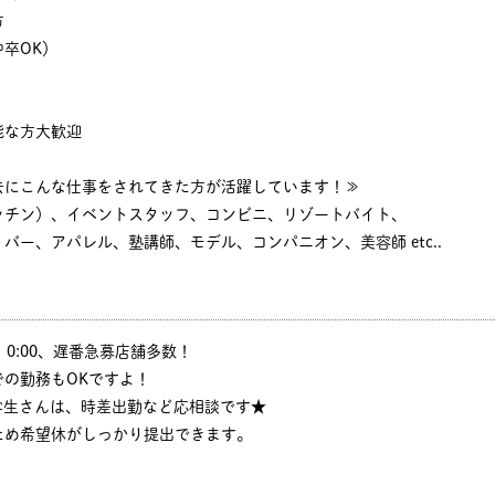
方
卒OK）
能な方大歓迎
去にこんな仕事をされてきた方が活躍しています！≫
ッチン）、イベントスタッフ、コンビニ、リゾートバイト、
バー、アパレル、塾講師、モデル、コンパニオン、美容師 etc..
:30、0:00、遅番急募店舗多数！
の勤務もOKですよ！
学生さんは、時差出勤など応相談です★
ため希望休がしっかり提出できます。