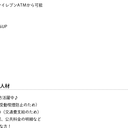
イレブンATMから可能
%UP
人材
の方活躍中♪
・受動喫煙防止のため)
の（交通費支給のため）
票、公共料金の明細など
な方！