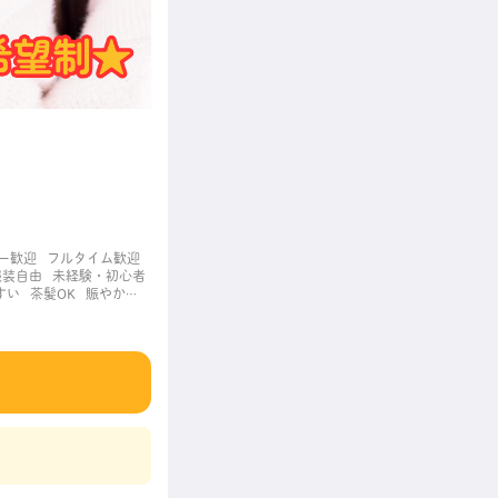
ー歓迎
フルタイム歓迎
服装自由
未経験・初心者
すい
茶髪OK
賑やかな