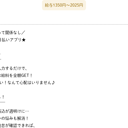
給与1350円〜2025円
って関係なし／
日払いアプリ★
♪
￣
入力するだけで、
給料を全額GET！
ない！なんて心配はいりません♪
し！
￣￣
振込が週明けに…
いの悩みも解消！
勤怠が確認できれば、