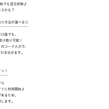
年始でも翌日反映♪
ラスかも？
取り方法が選べる◎
￣￣￣￣￣￣￣￣￣
行口座でも、
受け取り可能！
リのコード入力で、
でも引き出せます。
タン！
￣￣￣
から
すぐに利用開始♪
があるため、
明します。