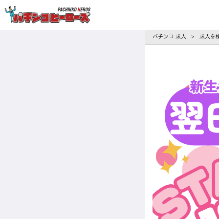
パチンコ求人・転職ならパチンコヒーロ
パチンコ 求人
求人を
>