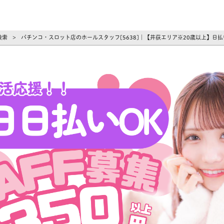
ーズ
検索
パチンコ・スロット店のホールスタッフ[5638]｜【井荻エリア※20歳以上】日
>