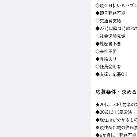
◇現金日払いもセブン
◆即日勤務可能
◇交通費支給
◆22時以降は時給25
◇社会保険完備
◆履歴書不要
◇来社不要
◆昇給あり
◇社員登用有
◆友達と応募OK
応募条件・求める
★20代、30代前半
◆20歳以上(風営法
◆現住所が分かるも
※現住所記載の住民
◆6か月以上勤務可能