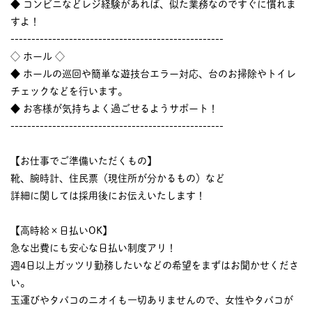
◆ コンビニなどレジ経験があれば、似た業務なのですぐに慣れま
すよ！
---------------------------------------------------
◇ ホール ◇
◆ ホールの巡回や簡単な遊技台エラー対応、台のお掃除やトイレ
チェックなどを行います。
◆ お客様が気持ちよく過ごせるようサポート！
---------------------------------------------------
【お仕事でご準備いただくもの】
靴、腕時計、住民票（現住所が分かるもの）など
詳細に関しては採用後にお伝えいたします！
【高時給×日払いOK】
急な出費にも安心な日払い制度アリ！
週4日以上ガッツリ勤務したいなどの希望をまずはお聞かせくださ
い。
玉運びやタバコのニオイも一切ありませんので、女性やタバコが