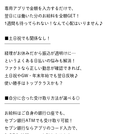
￣￣￣￣￣￣￣￣￣￣
専用アプリで金額を入力するだけで、
翌日には働いた分のお給料を全額GET！
1週間も待ってられない！なんて心配はいりません♪
■土日祝でも関係なし！
￣￣￣￣￣￣￣￣￣￣￣
経理がお休みだから振込が週明けに…
というよくある日払いの悩みも解消！
ファクトなら正しい勤怠が確認できれば、
土日祝やGW・年末年始でも翌日反映♪
使い勝手はトップクラスかも？
■自分に合った受け取り方法が選べる◎
￣￣￣￣￣￣￣￣￣￣￣￣￣￣￣￣￣￣
お給料はご自身の銀行口座でも、
セブン銀行ATMでも受け取り可能！
セブン銀行ならアプリのコード入力で、