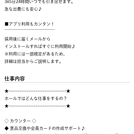
365日24時間いつでも引き出せます。
急な出費にも安心♪
■アプリ利用もカンタン！
￣￣￣￣￣￣￣￣￣￣￣￣
採用後に届くメールから
インストールすればすぐに利用開始♪
※利用には一部規定があるため、
詳細は担当からご説明します。
仕事内容
★--------------------------------★
ホールではどんな仕事をするの？
★--------------------------------★
◇ カウンター ◇
◆ 景品交換や会員カードの作成サポート♪