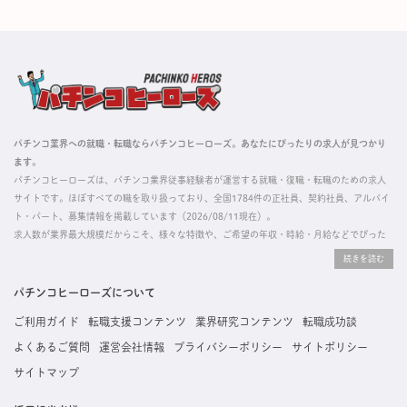
パチンコ業界への就職・転職ならパチンコヒーローズ。あなたにぴったりの求人が見つかり
ます。
パチンコヒーローズは、パチンコ業界従事経験者が運営する就職・復職・転職のための求人
サイトです。ほぼすべての職を取り扱っており、全国1784件の正社員、契約社員、アルバイ
ト・パート、募集情報を掲載しています（2026/08/11現在）。
求人数が業界最大規模だからこそ、様々な特徴や、ご希望の年収・時給・月給などでぴった
りな求人を探すことができ、ご利用者の約96%の方に「満足」とお答えいただいています。
掲載している求人は、すべて契約法人様から寄せられた正規の求人情報です。応募いただい
た内容はすぐに直接事業所に届くためスムーズに転職・復職できます。
パチンコヒーローズについて
ご利用ガイド
転職支援コンテンツ
業界研究コンテンツ
転職成功談
よくあるご質問
運営会社情報
プライバシーポリシー
サイトポリシー
サイトマップ