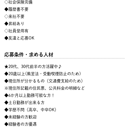
◇社会保険完備
◆履歴書不要
◇来社不要
◆昇給あり
◇社員登用有
◆友達と応募OK
応募条件・求める人材
★20代、30代前半の方活躍中♪
◆20歳以上(風営法・受動喫煙防止のため)
◆現住所が分かるもの（交通費支給のため）
※現住所記載の住民票、公共料金の明細など
◆6か月以上勤務可能な方！
◆土日勤務が出来る方
◆学歴不問（高卒、中卒OK）
◆未経験の方歓迎
◆経験者の方優遇