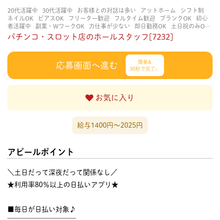
20代活躍中
30代活躍中
お客様との対話は多い
アットホーム
シフト制
ネイルOK
ピアスOK
フリーター歓迎
フルタイム歓迎
ブランクOK
初心
者活躍中
副業・WワークOK
力仕事が少ない
即日勤務OK
土日祝のみOK
学歴不問
服装自由
未経験・初心者OK
決められた時間できっちり
知識・
パチンコ・スロット店のホールスタッフ[7232]
経験不要
立ち仕事
経験者・有資格者歓迎
自分の都合に合わせやすい
茶
髪OK
賑やかな職場
週4日以上OK
長く働ける
長期歓迎
髪型自由
髪色
自由
簡単&
応募画面へ進む
30秒で完了♩
お気に入り
給与1400円〜2025円
アピールポイント
＼土日だって深夜だって関係なし／
★利用率80％以上の日払いアプリ★
■毎日が日払い対象♪