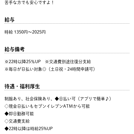
苦手な方でも安心ですよ！
給与
時給 1350円〜2025円
給与備考
※22時以降25％UP ※交通費別途往復分支給
※毎日が日払い対象◎（土日祝・24時間申請可）
待遇・福利厚生
制服あり、社会保険あり、◆日払い可（アプリで簡単♪）
◇現金日払いもセブンイレブンATMから可能
◆即日勤務可能
◇交通費支給
◆22時以降は時給25%UP