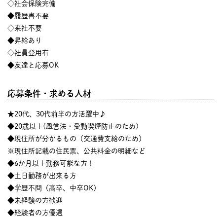
◇社会保険完備
◆履歴書不要
◇来社不要
◆昇給あり
◇社員登用有
◆友達と応募OK
応募条件・求める人材
★20代、30代前半の方活躍中♪
◆20歳以上(風営法・受動喫煙防止のため)
◆現住所が分かるもの（交通費支給のため）
※現住所記載の住民票、公共料金の明細など
◆6か月以上勤務可能な方！
◆土日勤務が出来る方
◆学歴不問（高卒、中卒OK）
◆未経験の方歓迎
◆経験者の方優遇