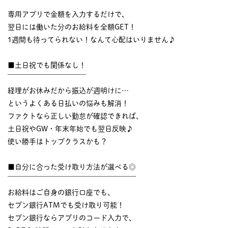
￣￣￣￣￣￣￣￣￣￣
専用アプリで金額を入力するだけで、
翌日には働いた分のお給料を全額GET！
1週間も待ってられない！なんて心配はいりません♪
■土日祝でも関係なし！
￣￣￣￣￣￣￣￣￣￣￣
経理がお休みだから振込が週明けに…
というよくある日払いの悩みも解消！
ファクトなら正しい勤怠が確認できれば、
土日祝やGW・年末年始でも翌日反映♪
使い勝手はトップクラスかも？
■自分に合った受け取り方法が選べる◎
￣￣￣￣￣￣￣￣￣￣￣￣￣￣￣￣￣￣
お給料はご自身の銀行口座でも、
セブン銀行ATMでも受け取り可能！
セブン銀行ならアプリのコード入力で、