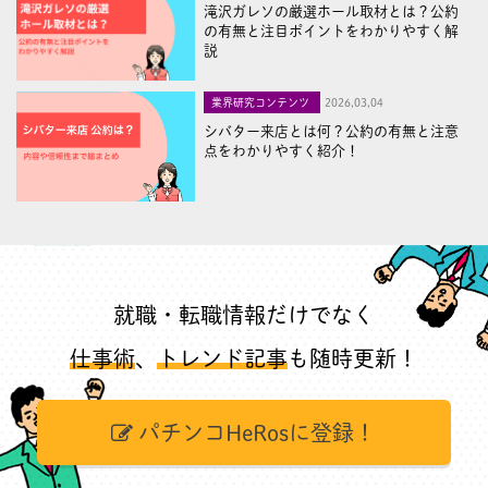
滝沢ガレソの厳選ホール取材とは？公約
の有無と注目ポイントをわかりやすく解
説
業界研究コンテンツ
2026,03,04
シバター来店とは何？公約の有無と注意
点をわかりやすく紹介！
就職・転職情報だけでなく
仕事術
、
トレンド記事
も随時更新！
パチンコHeRosに登録！