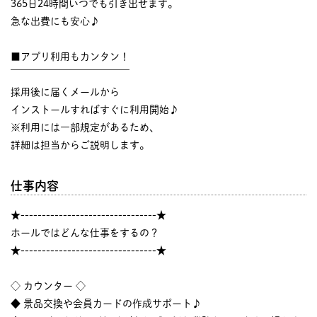
365日24時間いつでも引き出せます。
急な出費にも安心♪
■アプリ利用もカンタン！
￣￣￣￣￣￣￣￣￣￣￣￣
採用後に届くメールから
インストールすればすぐに利用開始♪
※利用には一部規定があるため、
詳細は担当からご説明します。
仕事内容
★--------------------------------★
ホールではどんな仕事をするの？
★--------------------------------★
◇ カウンター ◇
◆ 景品交換や会員カードの作成サポート♪