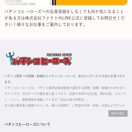
パチンコヒーローズへの会員登録をしなくても何か気になること
がある方は株式会社ファクトのLINE公式に登録してお問合せくだ
さい！様々なお仕事をご案内しております。
パチンコ業界への就職・転職ならパチンコヒーローズ。あなたにぴったりの求人が見つかり
ます。
パチンコヒーローズは、パチンコ業界従事経験者が運営する就職・復職・転職のための求人
サイトです。ほぼすべての職を取り扱っており、全国1785件の正社員、契約社員、アルバイ
ト・パート、募集情報を掲載しています（2026/08/09現在）。
求人数が業界最大規模だからこそ、様々な特徴や、ご希望の年収・時給・月給などでぴった
りな求人を探すことができ、ご利用者の約96%の方に「満足」とお答えいただいています。
掲載している求人は、すべて契約法人様から寄せられた正規の求人情報です。応募いただい
た内容はすぐに直接事業所に届くためスムーズに転職・復職できます。
パチンコヒーローズについて