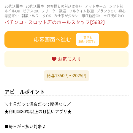
20代活躍中
30代活躍中
お客様との対話は多い
アットホーム
シフト制
ネイルOK
ピアスOK
フリーター歓迎
フルタイム歓迎
ブランクOK
初心
者活躍中
副業・WワークOK
力仕事が少ない
即日勤務OK
土日祝のみOK
学歴不問
服装自由
未経験・初心者OK
決められた時間できっちり
知識・
パチンコ・スロット店のホールスタッフ[5632]
経験不要
立ち仕事
経験者・有資格者歓迎
自分の都合に合わせやすい
茶
髪OK
賑やかな職場
週4日以上OK
長く働ける
長期歓迎
髪型自由
髪色
自由
簡単&
応募画面へ進む
30秒で完了♩
お気に入り
給与1350円〜2025円
アピールポイント
＼土日だって深夜だって関係なし／
★利用率80％以上の日払いアプリ★
■毎日が日払い対象♪