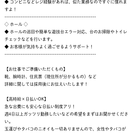
◆ コンビニなどレジ経験があれば、似た業務なのですぐに慣れま
すよ！
---------------------------------------------------
◇ ホール ◇
◆ ホールの巡回や簡単な遊技台エラー対応、台のお掃除やトイレ
チェックなどを行います。
◆ お客様が気持ちよく過ごせるようサポート！
---------------------------------------------------
【お仕事でご準備いただくもの】
靴、腕時計、住民票（現住所が分かるもの）など
詳細に関しては採用後にお伝えいたします！
【高時給×日払いOK】
急な出費にも安心な日払い制度アリ！
週4日以上ガッツリ勤務したいなどの希望をまずはお聞かせくださ
い。
玉運びやタバコのニオイも一切ありませんので、女性やタバコが