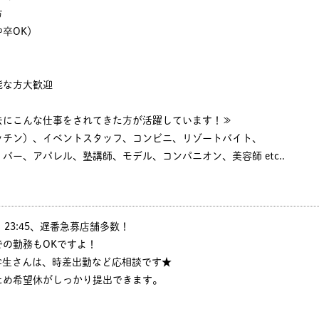
方
卒OK）
能な方大歓迎
去にこんな仕事をされてきた方が活躍しています！≫
ッチン）、イベントスタッフ、コンビニ、リゾートバイト、
バー、アパレル、塾講師、モデル、コンパニオン、美容師 etc..
:30、23:45、遅番急募店舗多数！
の勤務もOKですよ！
学生さんは、時差出勤など応相談です★
ため希望休がしっかり提出できます。