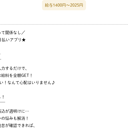
給与1400円〜2025円
って関係なし／
日払いアプリ★
♪
￣
入力するだけで、
給料を全額GET！
ない！なんて心配はいりません♪
し！
￣￣
振込が週明けに…
いの悩みも解消！
勤怠が確認できれば、