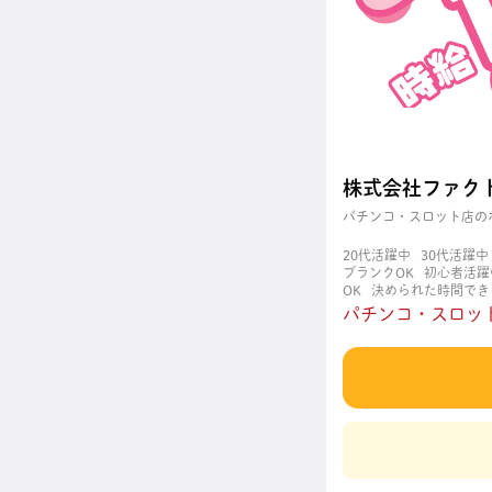
株式会社ファク
パチンコ・スロット店の
20代活躍中
30代活躍中
ブランクOK
初心者活躍
OK
決められた時間でき
職場
週4日以上OK
長
パチンコ・スロット