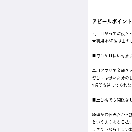
アピールポイント
＼土日だって深夜だ
★利用率80％以上の
■毎日が日払い対象
￣￣￣￣￣￣￣￣￣
専用アプリで金額を
翌日には働いた分のお
1週間も待ってられ
■土日祝でも関係な
￣￣￣￣￣￣￣￣￣
経理がお休みだから
というよくある日払
ファクトなら正しい