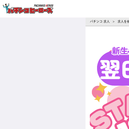
パチンコ求人・転職ならパチンコヒーロ
パチンコ 求人
求人を
>