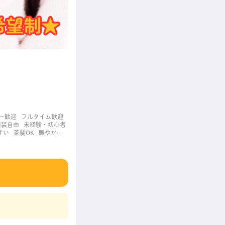
ー歓迎
フルタイム歓迎
服装自由
未経験・初心者
すい
茶髪OK
賑やかな