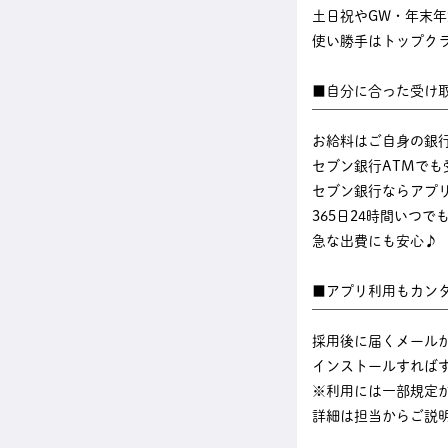
土日祝やGW・年末
使い勝手はトップク
■自分に合った受け
￣￣￣￣￣￣￣￣￣
お給料はご自身の銀
セブン銀行ATMでも
セブン銀行ならアプ
365日24時間いつ
急な出費にも安心♪
■アプリ利用もカン
￣￣￣￣￣￣￣￣￣
採用後に届くメール
インストールすれば
※利用には一部規定
詳細は担当からご説