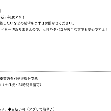
】
日払い制度アリ！
勤務したいなどの希望をまずはお聞かせください。
オイも一切ありませんので、女性やタバコが苦手な方でも安心ですよ！
円
P ※交通費別途往復分支給
（土日祝・24時間申請可）
あり、◆日払い可（アプリで簡単♪）