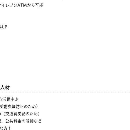
イレブンATMから可能
%UP
人材
の方活躍中♪
・受動喫煙防止のため)
の（交通費支給のため）
票、公共料金の明細など
な方！