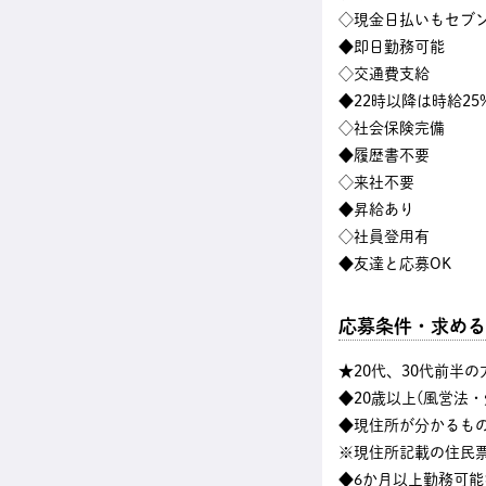
◇現金日払いもセブン
◆即日勤務可能
◇交通費支給
◆22時以降は時給25
◇社会保険完備
◆履歴書不要
◇来社不要
◆昇給あり
◇社員登用有
◆友達と応募OK
応募条件・求める
★20代、30代前半
◆20歳以上(風営法
◆現住所が分かるも
※現住所記載の住民
◆6か月以上勤務可能