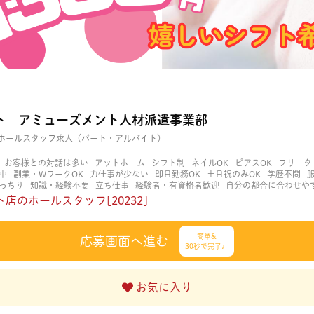
ト アミューズメント人材派遣事業部
ホールスタッフ求人（パート・アルバイト）
お客様との対話は多い
アットホーム
シフト制
ネイルOK
ピアスOK
フリータ
中
副業・WワークOK
力仕事が少ない
即日勤務OK
土日祝のみOK
学歴不問
っちり
知識・経験不要
立ち仕事
経験者・有資格者歓迎
自分の都合に合わせや
く働ける
長期歓迎
髪型自由
髪色自由
店のホールスタッフ[20232]
簡単&
応募画面へ進む
30秒で完了♩
お気に入り