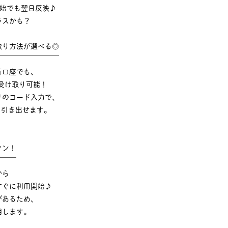
年始でも翌日反映♪
ラスかも？
取り方法が選べる◎
￣￣￣￣￣￣￣￣￣
行口座でも、
受け取り可能！
リのコード入力で、
でも引き出せます。
タン！
￣￣￣
から
すぐに利用開始♪
があるため、
明します。