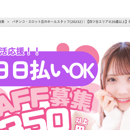
ーズ
検索
パチンコ・スロット店のホールスタッフ[20232]｜【四ツ谷エリア※20歳以上
>