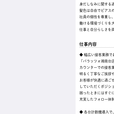
身だしなみに関する
髪色は自由でピアス
社員の個性を尊重し
働ける環境づくりを
仕事と自分らしさを
仕事内容
◆ 幅広い接客業務で
「パラッツォ湘南台
カウンターでの接客
明るく丁寧なご挨拶
お客様が快適に過ご
していただくポジシ
困ったときにはすぐ
充実したフォロー体
◆ 各台計数機導入で