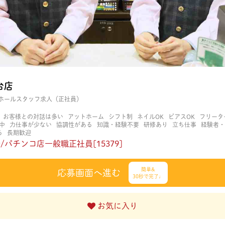
台店
ホールスタッフ求人（正社員）
お客様との対話は多い
アットホーム
シフト制
ネイルOK
ピアスOK
フリータ
中
力仕事が少ない
協調性がある
知識・経験不要
研修あり
立ち仕事
経験者・
る
長期歓迎
パチンコ店一般職正社員[15379]
簡単&
応募画面へ進む
30秒で完了♩
お気に入り