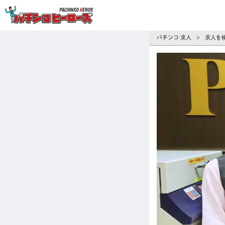
パチンコ求人・転職ならパチンコヒーロ
パチンコ 求人
求人を
>