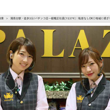
ーズ
検索
湘南台駅・徒歩3分/パチンコ店一般職正社員[15379]｜転居なしOK◎地域に
>