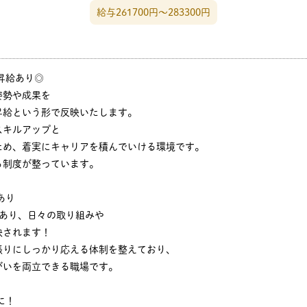
給与261700円〜283300円
昇給あり◎
姿勢や成果を
昇給という形で反映いたします。
スキルアップと
ため、着実にキャリアを積んでいける環境です。
る制度が整っています。
あり
があり、日々の取り組みや
映されます！
張りにしっかり応える体制を整えており、
がいを両立できる職場です。
に！