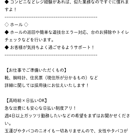
◆ コンビニなどレジ経験があれば、似た業務なのですぐに慣れま
すよ！
---------------------------------------------------
◇ ホール ◇
◆ ホールの巡回や簡単な遊技台エラー対応、台のお掃除やトイレ
チェックなどを行います。
◆ お客様が気持ちよく過ごせるようサポート！
---------------------------------------------------
【お仕事でご準備いただくもの】
靴、腕時計、住民票（現住所が分かるもの）など
詳細に関しては採用後にお伝えいたします！
【高時給×日払いOK】
急な出費にも安心な日払い制度アリ！
週4日以上ガッツリ勤務したいなどの希望をまずはお聞かせくださ
い。
玉運びやタバコのニオイも一切ありませんので、女性やタバコが