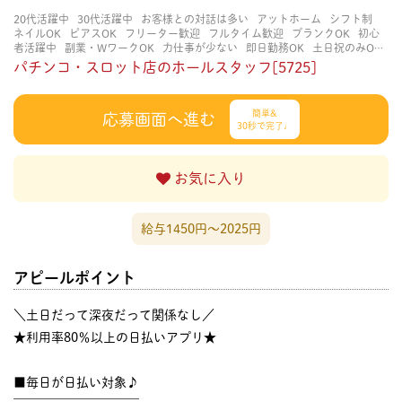
20代活躍中
30代活躍中
お客様との対話は多い
アットホーム
シフト制
ネイルOK
ピアスOK
フリーター歓迎
フルタイム歓迎
ブランクOK
初心
者活躍中
副業・WワークOK
力仕事が少ない
即日勤務OK
土日祝のみOK
学歴不問
服装自由
未経験・初心者OK
決められた時間できっちり
知識・
パチンコ・スロット店のホールスタッフ[5725]
経験不要
立ち仕事
経験者・有資格者歓迎
自分の都合に合わせやすい
茶
髪OK
賑やかな職場
週4日以上OK
長く働ける
長期歓迎
髪型自由
髪色
自由
簡単&
応募画面へ進む
30秒で完了♩
お気に入り
給与1450円〜2025円
アピールポイント
＼土日だって深夜だって関係なし／
★利用率80％以上の日払いアプリ★
■毎日が日払い対象♪