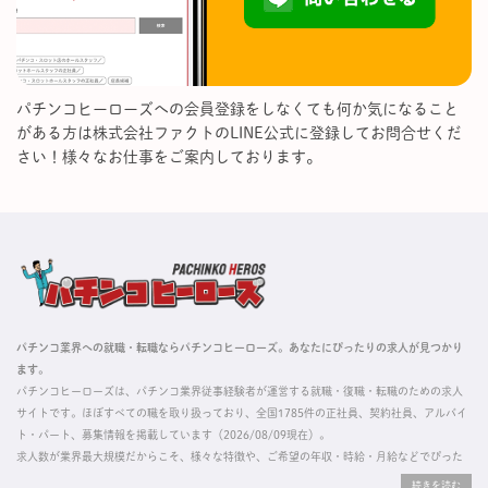
パチンコヒーローズへの会員登録をしなくても何か気になること
がある方は株式会社ファクトのLINE公式に登録してお問合せくだ
さい！様々なお仕事をご案内しております。
パチンコ業界への就職・転職ならパチンコヒーローズ。あなたにぴったりの求人が見つかり
ます。
パチンコヒーローズは、パチンコ業界従事経験者が運営する就職・復職・転職のための求人
サイトです。ほぼすべての職を取り扱っており、全国1785件の正社員、契約社員、アルバイ
ト・パート、募集情報を掲載しています（2026/08/09現在）。
求人数が業界最大規模だからこそ、様々な特徴や、ご希望の年収・時給・月給などでぴった
りな求人を探すことができ、ご利用者の約96%の方に「満足」とお答えいただいています。