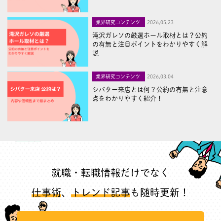
業界研究コンテンツ
2026,05,23
滝沢ガレソの厳選ホール取材とは？公約
の有無と注目ポイントをわかりやすく解
説
業界研究コンテンツ
2026,03,04
シバター来店とは何？公約の有無と注意
点をわかりやすく紹介！
就職・転職情報だけでなく
仕事術
、
トレンド記事
も随時更新！