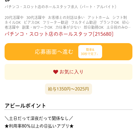
パチンコ・スロット店のホールスタッフ求人（パート・アルバイト）
20代活躍中
30代活躍中
お客様との対話は多い
アットホーム
シフト制
ネイルOK
ピアスOK
フリーター歓迎
フルタイム歓迎
ブランクOK
初心
者活躍中
副業・WワークOK
力仕事が少ない
即日勤務OK
土日祝のみOK
学歴不問
服装自由
未経験・初心者OK
決められた時間できっちり
知識・
パチンコ・スロット店のホールスタッフ[215680]
経験不要
立ち仕事
経験者・有資格者歓迎
自分の都合に合わせやすい
茶
髪OK
賑やかな職場
週4日以上OK
長く働ける
長期歓迎
髪型自由
髪色
自由
簡単&
応募画面へ進む
30秒で完了♩
お気に入り
給与1350円〜2025円
アピールポイント
＼土日だって深夜だって関係なし／
★利用率80％以上の日払いアプリ★