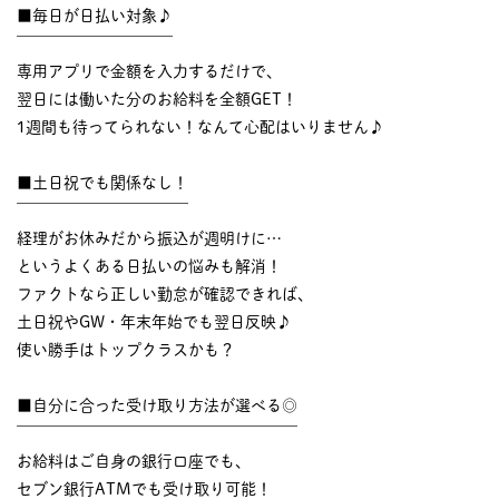
■毎日が日払い対象♪
￣￣￣￣￣￣￣￣￣￣
専用アプリで金額を入力するだけで、
翌日には働いた分のお給料を全額GET！
1週間も待ってられない！なんて心配はいりません♪
■土日祝でも関係なし！
￣￣￣￣￣￣￣￣￣￣￣
経理がお休みだから振込が週明けに…
というよくある日払いの悩みも解消！
ファクトなら正しい勤怠が確認できれば、
土日祝やGW・年末年始でも翌日反映♪
使い勝手はトップクラスかも？
■自分に合った受け取り方法が選べる◎
￣￣￣￣￣￣￣￣￣￣￣￣￣￣￣￣￣￣
お給料はご自身の銀行口座でも、
セブン銀行ATMでも受け取り可能！