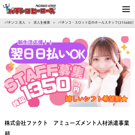
パチンコ求人・転職ならパチンコヒーロ
パチンコ 求人
求人を検索
パチンコ・スロット店のホールスタッフ[215680
>
>
株式会社ファクト アミューズメント人材派遣事業
部