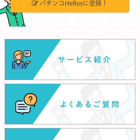
パチンコHeRosに登録！