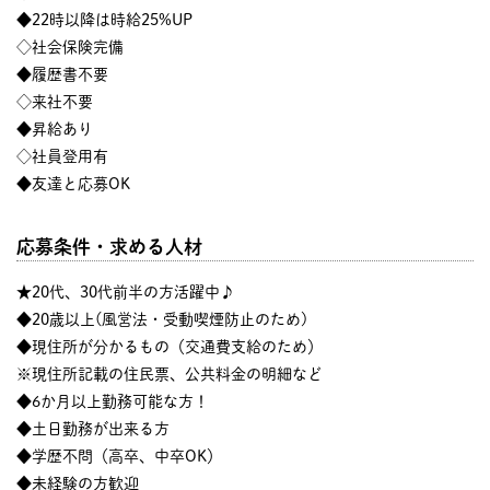
◆22時以降は時給25%UP
◇社会保険完備
◆履歴書不要
◇来社不要
◆昇給あり
◇社員登用有
◆友達と応募OK
応募条件・求める人材
★20代、30代前半の方活躍中♪
◆20歳以上(風営法・受動喫煙防止のため)
◆現住所が分かるもの（交通費支給のため）
※現住所記載の住民票、公共料金の明細など
◆6か月以上勤務可能な方！
◆土日勤務が出来る方
◆学歴不問（高卒、中卒OK）
◆未経験の方歓迎