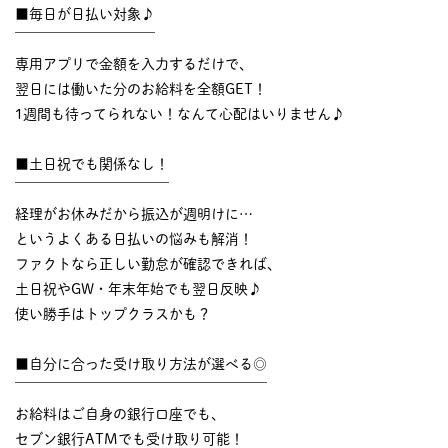
■毎日が日払い対象♪
￣￣￣￣￣￣￣￣￣￣
専用アプリで金額を入力するだけで、
翌日には働いた分のお給料を全額GET！
1週間も待ってられない！なんて心配はいりません♪
■土日祝でも関係なし！
￣￣￣￣￣￣￣￣￣￣￣
経理がお休みだから振込が週明けに…
というよくある日払いの悩みも解消！
ファクトなら正しい勤怠が確認できれば、
土日祝やGW・年末年始でも翌日反映♪
使い勝手はトップクラスかも？
■自分に合った受け取り方法が選べる◎
￣￣￣￣￣￣￣￣￣￣￣￣￣￣￣￣￣￣
お給料はご自身の銀行口座でも、
セブン銀行ATMでも受け取り可能！