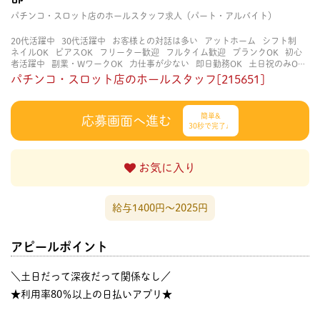
パチンコ・スロット店のホールスタッフ求人（パート・アルバイト）
20代活躍中
30代活躍中
お客様との対話は多い
アットホーム
シフト制
ネイルOK
ピアスOK
フリーター歓迎
フルタイム歓迎
ブランクOK
初心
者活躍中
副業・WワークOK
力仕事が少ない
即日勤務OK
土日祝のみOK
学歴不問
服装自由
未経験・初心者OK
決められた時間できっちり
知識・
パチンコ・スロット店のホールスタッフ[215651]
経験不要
立ち仕事
経験者・有資格者歓迎
自分の都合に合わせやすい
茶
髪OK
賑やかな職場
週4日以上OK
長く働ける
長期歓迎
髪型自由
髪色
自由
簡単&
応募画面へ進む
30秒で完了♩
お気に入り
給与1400円〜2025円
アピールポイント
＼土日だって深夜だって関係なし／
★利用率80％以上の日払いアプリ★