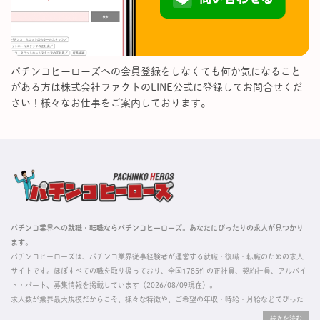
パチンコヒーローズへの会員登録をしなくても何か気になること
がある方は株式会社ファクトのLINE公式に登録してお問合せくだ
さい！様々なお仕事をご案内しております。
パチンコ業界への就職・転職ならパチンコヒーローズ。あなたにぴったりの求人が見つかり
ます。
パチンコヒーローズは、パチンコ業界従事経験者が運営する就職・復職・転職のための求人
サイトです。ほぼすべての職を取り扱っており、全国1785件の正社員、契約社員、アルバイ
ト・パート、募集情報を掲載しています（2026/08/09現在）。
求人数が業界最大規模だからこそ、様々な特徴や、ご希望の年収・時給・月給などでぴった
りな求人を探すことができ、ご利用者の約96%の方に「満足」とお答えいただいています。