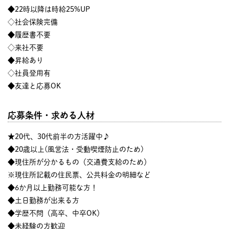
◆22時以降は時給25%UP
◇社会保険完備
◆履歴書不要
◇来社不要
◆昇給あり
◇社員登用有
◆友達と応募OK
応募条件・求める人材
★20代、30代前半の方活躍中♪
◆20歳以上(風営法・受動喫煙防止のため)
◆現住所が分かるもの（交通費支給のため）
※現住所記載の住民票、公共料金の明細など
◆6か月以上勤務可能な方！
◆土日勤務が出来る方
◆学歴不問（高卒、中卒OK）
◆未経験の方歓迎