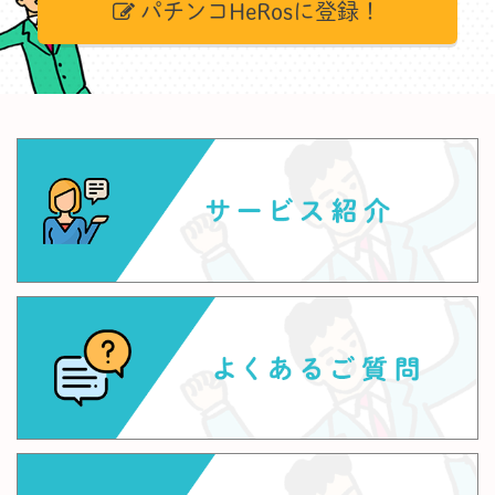
パチンコHeRosに登録！