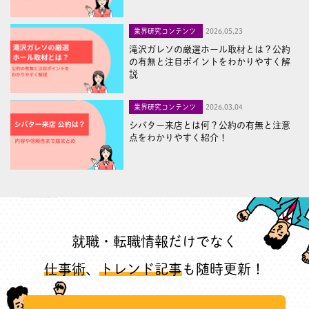
業界研究コンテンツ
2026,05,23
滝沢ガレソの厳選ホール取材とは？公約
の有無と注目ポイントをわかりやすく解
説
業界研究コンテンツ
2026,03,04
シバター来店とは何？公約の有無と注意
点をわかりやすく紹介！
就職・転職情報だけでなく
仕事術
、
トレンド記事
も随時更新！