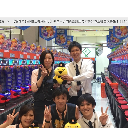
ーズ
検索
【賞与年2回/借上社宅有り】キコーナ門真島頭店でパチンコ正社員大募集！！[14
>