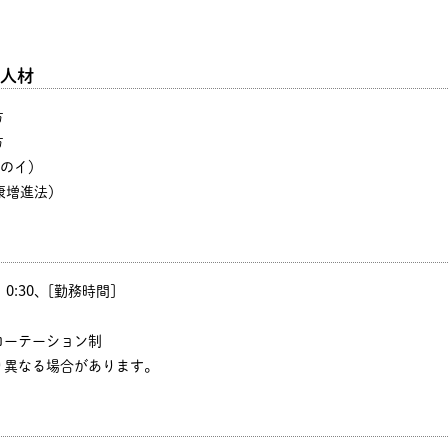
人材
方
方
号のイ）
康増進法）
0、0:30、[勤務時間]
ローテーション制
り異なる場合があります。