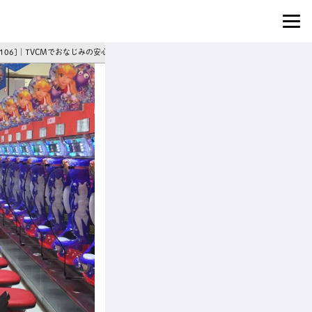
106]｜TVCMでおなじみの安心企業◎賞与年2回＆あなたの成長を全力サポート！パチン