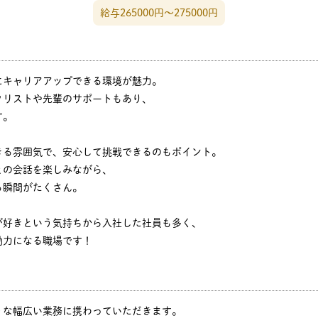
給与265000円〜275000円
にキャリアアップできる環境が魅力。
クリストや先輩のサポートもあり、
す。
きる雰囲気で、安心して挑戦できるのもポイント。
との会話を楽しみながら、
る瞬間がたくさん。
が好きという気持ちから入社した社員も多く、
動力になる職場です！
うな幅広い業務に携わっていただきます。