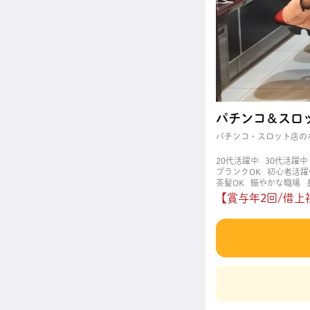
パチンコ＆スロ
パチンコ・スロット店の
20代活躍中
30代活躍中
ブランクOK
初心者活躍
茶髪OK
賑やかな職場
【賞与年2回/借上