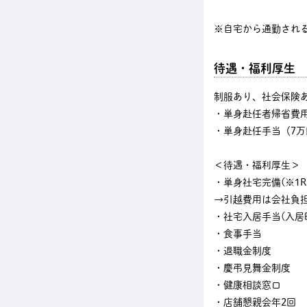
※自宅から通勤され
待遇・福利厚生
制服あり、社会保険
・単身赴任者帰省費
・単身赴任手当（7万
＜待遇・福利厚生＞
・単身社宅完備(※1Rタ
→引越費用は会社負
・社宅入居手当(入居時
・食事手当
・退職金制度
・慶弔見舞金制度
・健康相談窓口
・店舗懇親会年2回