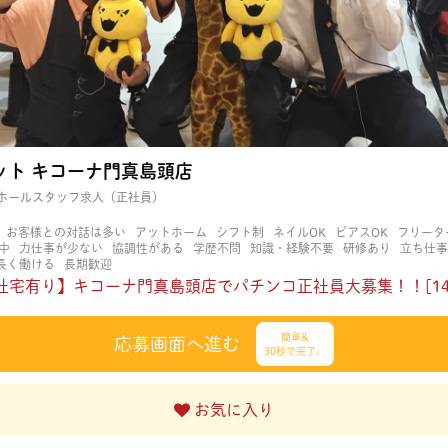
ット キコーナ門真島頭店
ホールスタッフ求人（正社員）
お客様との対話は多い
アットホーム
シフト制
ネイルOK
ピアスOK
フリータ
中
力仕事が少ない
協調性がある
学歴不問
知識・経験不要
研修あり
立ち仕事
長く働ける
長期歓迎
社宅有り】キコーナ門真島頭店でパチンコ正社員大募集！！[141
簡単&
応募画面へ進む
30秒で完了♩
お気に入り