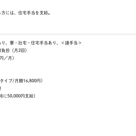
る方には、住宅手当を支給。
あり、寮・社宅・住宅手当あり、＜諸手当＞
用負担（月2回）
円／月）
イプ/月額16,800円)
担
に50,000円支給）