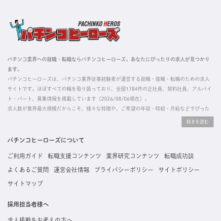
パチンコ業界への就職・転職ならパチンコヒーローズ。あなたにぴったりの求人が見つかり
ます。
パチンコヒーローズは、パチンコ業界従事経験者が運営する就職・復職・転職のための求人
サイトです。ほぼすべての職を取り扱っており、全国1784件の正社員、契約社員、アルバイ
ト・パート、募集情報を掲載しています（2026/08/06現在）。
求人数が業界最大規模だからこそ、様々な特徴や、ご希望の年収・時給・月給などでぴった
りな求人を探すことができ、ご利用者の約96%の方に「満足」とお答えいただいています。
掲載している求人は、すべて契約法人様から寄せられた正規の求人情報です。応募いただい
た内容はすぐに直接事業所に届くためスムーズに転職・復職できます。
パチンコヒーローズについて
ご利用ガイド
転職支援コンテンツ
業界研究コンテンツ
転職成功談
よくあるご質問
運営会社情報
プライバシーポリシー
サイトポリシー
サイトマップ
採用担当者様へ
求人掲載をお考えの方へ