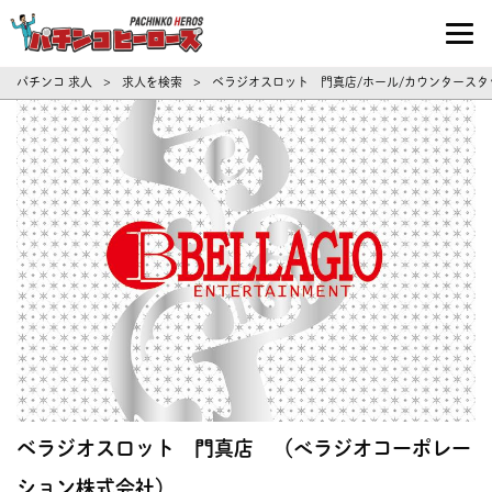
パチンコ求人・転職ならパチンコヒーロ
パチンコ 求人
求人を検索
ベラジオスロット 門真店/ホール/カウンタースタ
>
>
ベラジオスロット 門真店 （べラジオコーポレー
ション株式会社）