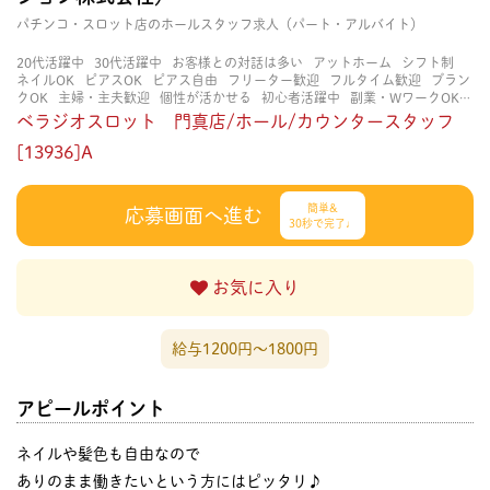
パチンコ・スロット店のホールスタッフ求人（パート・アルバイト）
20代活躍中
30代活躍中
お客様との対話は多い
アットホーム
シフト制
ネイルOK
ピアスOK
ピアス自由
フリーター歓迎
フルタイム歓迎
ブラン
クOK
主婦・主夫歓迎
個性が活かせる
初心者活躍中
副業・WワークOK
力仕事が少ない
協調性がある
土日祝のみOK
大学生歓迎
学歴不問
扶養
ベラジオスロット 門真店/ホール/カウンタースタッフ
内勤務OK
未経験・初心者OK
知識・経験不要
研修あり
立ち仕事
経験
者・有資格者歓迎
[13936]A
自分の都合に合わせやすい
茶髪OK
賑やかな職場
週4
日以上OK
長く働ける
長期歓迎
髪型自由
髪色自由
簡単&
応募画面へ進む
30秒で完了♩
お気に入り
給与1200円〜1800円
アピールポイント
ネイルや髪色も自由なので
ありのまま働きたいという方にはピッタリ♪