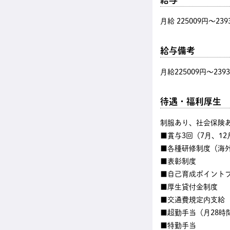
月給 225009円〜239
給与備考
月給225009円～239
待遇・福利厚生
制服あり、社会保険あ
■賞与3回（7月、12
■各種研修制度（海
■表彰制度
■自己育成ポイント
■厚生貸付金制度
■交通費規定内支給
■超勤手当（月28時
■特勤手当