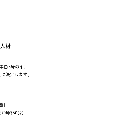
人材
事由3号のイ)
後に決定します。
間]
働7時間50分）