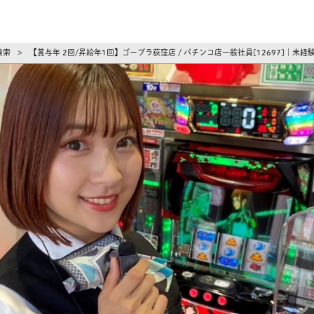
ーズ
検索
【賞与年 2回/昇給年1回】ゴープラ荻窪店 / パチンコ店一般社員[12697]
>