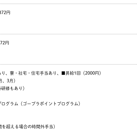
372円
372円
り、寮・社宅・住宅手当あり、■昇給1回（2000円）
月、3月）
外研修もあり）
プログラム（ゴープラポイントプログラム）
間を超える場合の時間外手当）