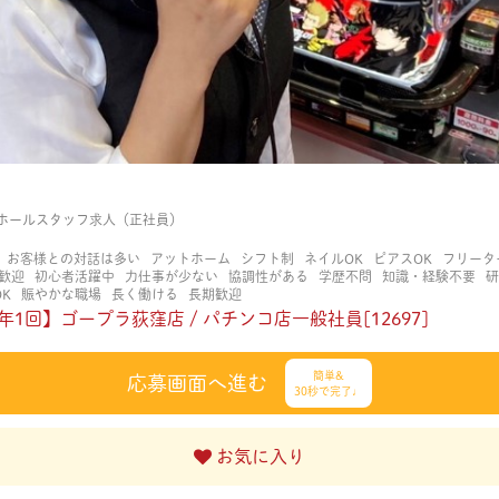
ホールスタッフ求人（正社員）
お客様との対話は多い
アットホーム
シフト制
ネイルOK
ピアスOK
フリータ
歓迎
初心者活躍中
力仕事が少ない
協調性がある
学歴不問
知識・経験不要
研
K
賑やかな職場
長く働ける
長期歓迎
年1回】ゴープラ荻窪店 / パチンコ店一般社員[12697]
簡単&
応募画面へ進む
30秒で完了♩
お気に入り