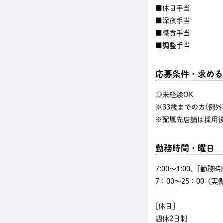
■休日手当
■深夜手当
■職責手当
■調整手当
応募条件・求める
◎未経験OK
※33歳までの方(例外
※配属先店舗は採用
勤務時間・曜日
7:00〜1:00、[勤務時
7：00～25：00（実
[休日]
週休2日制