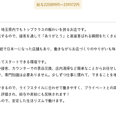
給与225009円〜239372円
、埼玉県内でもトップクラスの賑わいを誇るお店です。
店するので、接客を通して「ありがとう」と直接喜ばれる瞬間をたくさ
連続で日本一になった店舗もあり、働きながらお店づくりのやりがいも味
してスタートできる環境です。
や接客、カウンターでの景品交換、店内清掃など簡単なことからお任せ
で、専門知識は必要ありません。少しずつ仕事に慣れて、できることを
できるので、ライフスタイルに合わせて働きやすく、プライベートとの
と評価され、給与や昇給にも反映されます！
るので、安定した生活リズムで働けます。