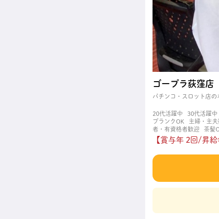
ゴープラ荻窪店
パチンコ・スロット店の
20代活躍中
30代活躍中
ブランクOK
主婦・主夫
者・有資格者歓迎
茶髪O
【賞与年 2回/昇給