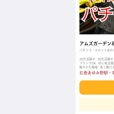
アムズガーデ
パチンコ・スロット店の
20代活躍中
30代活躍中
ブランクOK
初心者活躍
賑やかな職場
長く働け
石巻あゆみ野駅・車