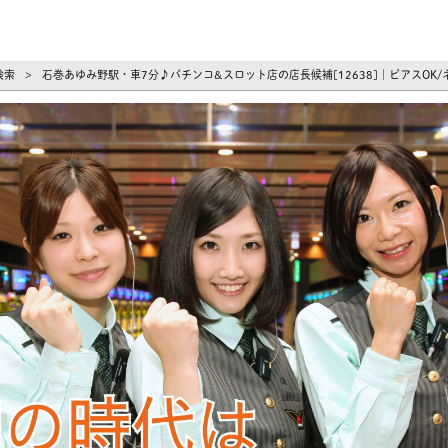
ーズ
検索
石巻あゆみ野駅・車7分♪パチンコ&スロット店の店長候補[12638]｜ピアスOK/
>