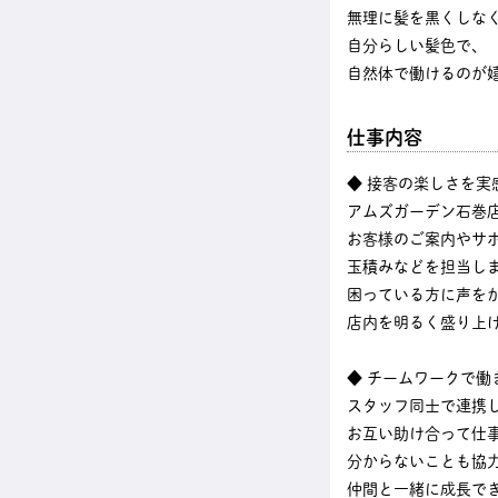
無理に髪を黒くしな
自分らしい髪色で、
自然体で働けるのが
仕事内容
◆ 接客の楽しさを実
アムズガーデン石巻
お客様のご案内やサ
玉積みなどを担当し
困っている方に声を
店内を明るく盛り上
◆ チームワークで働
スタッフ同士で連携
お互い助け合って仕
分からないことも協
仲間と一緒に成長で