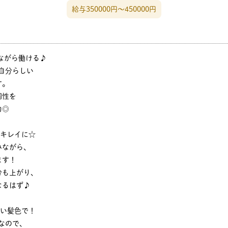
給与350000円〜450000円
ながら働ける♪
自分らしい
す。
個性を
力◎
もキレイに☆
みながら、
ます！
分も上がり、
なるはず♪
しい髪色で！
なので、