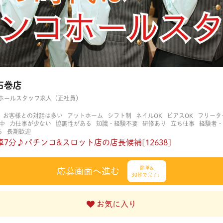
ン石巻店
ホールスタッフ求人（正社員）
お客様との対話は多い
アットホーム
シフト制
ネイルOK
ピアスOK
フリータ
中
力仕事が少ない
協調性がある
知識・経験不要
研修あり
立ち仕事
経験者・
る
長期歓迎
7分♪パチンコ&スロット店の店長候補[12638]
簡単&
応募画面へ進む
30秒で完了♩
お気に入り