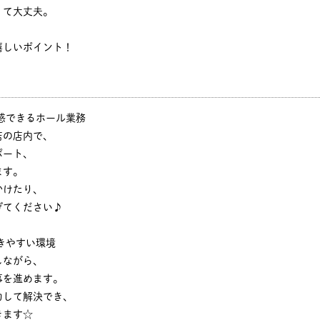
くて大丈夫。
嬉しいポイント！
感できるホール業務
店の店内で、
ポート、
ます。
かけたり、
げてください♪
きやすい環境
しながら、
事を進めます。
力して解決でき、
きます☆