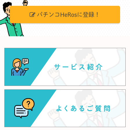
パチンコHeRosに登録！