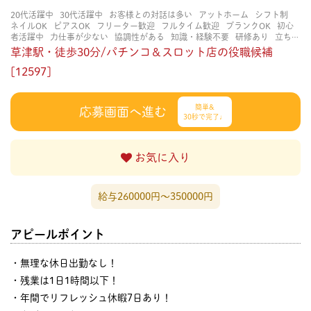
20代活躍中
30代活躍中
お客様との対話は多い
アットホーム
シフト制
ネイルOK
ピアスOK
フリーター歓迎
フルタイム歓迎
ブランクOK
初心
者活躍中
力仕事が少ない
協調性がある
知識・経験不要
研修あり
立ち仕
事
経験者・有資格者歓迎
茶髪OK
賑やかな職場
長く働ける
長期歓迎
草津駅・徒歩30分/パチンコ＆スロット店の役職候補
[12597]
簡単&
応募画面へ進む
30秒で完了♩
お気に入り
給与260000円〜350000円
アピールポイント
・無理な休日出勤なし！
・残業は1日1時間以下！
・年間でリフレッシュ休暇7日あり！