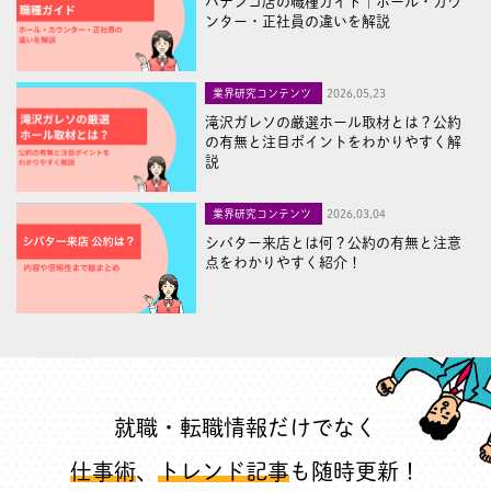
パチンコ店の職種ガイド｜ホール・カウ
ンター・正社員の違いを解説
業界研究コンテンツ
2026,05,23
滝沢ガレソの厳選ホール取材とは？公約
の有無と注目ポイントをわかりやすく解
説
業界研究コンテンツ
2026,03,04
シバター来店とは何？公約の有無と注意
点をわかりやすく紹介！
就職・転職情報だけでなく
仕事術
、
トレンド記事
も随時更新！