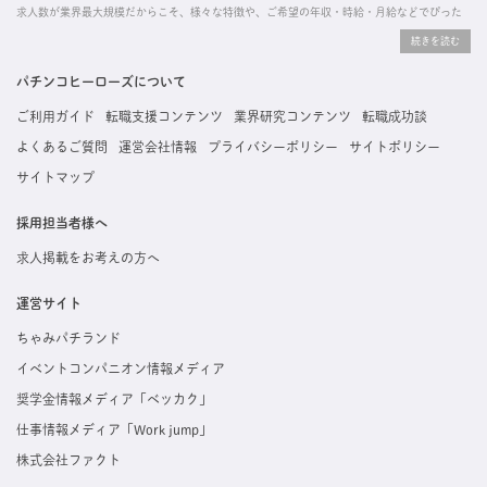
求人数が業界最大規模だからこそ、様々な特徴や、ご希望の年収・時給・月給などでぴった
りな求人を探すことができ、ご利用者の約96%の方に「満足」とお答えいただいています。
掲載している求人は、すべて契約法人様から寄せられた正規の求人情報です。応募いただい
た内容はすぐに直接事業所に届くためスムーズに転職・復職できます。
パチンコヒーローズについて
ご利用ガイド
転職支援コンテンツ
業界研究コンテンツ
転職成功談
よくあるご質問
運営会社情報
プライバシーポリシー
サイトポリシー
サイトマップ
採用担当者様へ
求人掲載をお考えの方へ
運営サイト
ちゃみパチランド
イベントコンパニオン情報メディア
奨学金情報メディア「ベッカク」
仕事情報メディア「Work jump」
株式会社ファクト