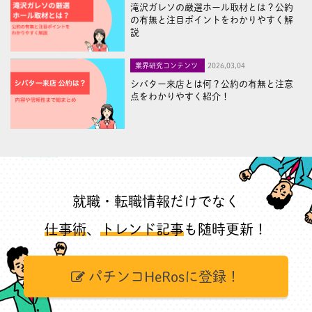
滝沢ガレソの厳選ホール取材とは？公約
の有無と注目ポイントをわかりやすく解
説
業界研究コンテンツ
2026,03,04
シバター来店とは何？公約の有無と注意
点をわかりやすく紹介！
就職・転職情報だけでなく
仕事術
、
トレンド記事
も随時更新！
パチンコHeRosに登録！