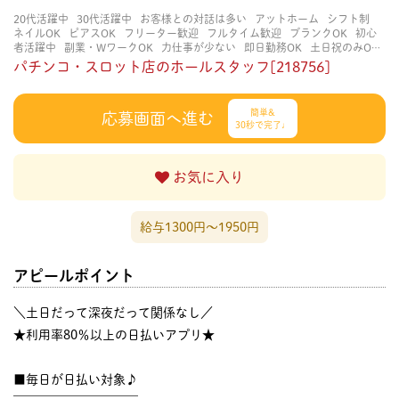
20代活躍中
30代活躍中
お客様との対話は多い
アットホーム
シフト制
ネイルOK
ピアスOK
フリーター歓迎
フルタイム歓迎
ブランクOK
初心
者活躍中
副業・WワークOK
力仕事が少ない
即日勤務OK
土日祝のみOK
学歴不問
服装自由
未経験・初心者OK
決められた時間できっちり
知識・
パチンコ・スロット店のホールスタッフ[218756]
経験不要
立ち仕事
経験者・有資格者歓迎
自分の都合に合わせやすい
茶
髪OK
賑やかな職場
週4日以上OK
長く働ける
長期歓迎
髪型自由
髪色
自由
簡単&
応募画面へ進む
30秒で完了♩
お気に入り
給与1300円〜1950円
アピールポイント
＼土日だって深夜だって関係なし／
★利用率80％以上の日払いアプリ★
■毎日が日払い対象♪