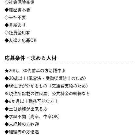
◇社会保険完備
◆履歴書不要
◇来社不要
◆昇給あり
◇社員登用有
◆友達と応募OK
応募条件・求める人材
★20代、30代前半の方活躍中♪
◆20歳以上(風営法・受動喫煙防止のため)
◆現住所が分かるもの（交通費支給のため）
※現住所記載の住民票、公共料金の明細など
◆6か月以上勤務可能な方！
◆土日勤務が出来る方
◆学歴不問（高卒、中卒OK）
◆未経験の方歓迎
◆経験者の方優遇