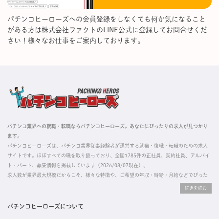
パチンコヒーローズへの会員登録をしなくても何か気になること
がある方は株式会社ファクトのLINE公式に登録してお問合せくだ
さい！様々なお仕事をご案内しております。
パチンコ業界への就職・転職ならパチンコヒーローズ。あなたにぴったりの求人が見つかり
ます。
パチンコヒーローズは、パチンコ業界従事経験者が運営する就職・復職・転職のための求人
サイトです。ほぼすべての職を取り扱っており、全国1785件の正社員、契約社員、アルバイ
ト・パート、募集情報を掲載しています（2026/08/07現在）。
求人数が業界最大規模だからこそ、様々な特徴や、ご希望の年収・時給・月給などでぴった
りな求人を探すことができ、ご利用者の約96%の方に「満足」とお答えいただいています。
掲載している求人は、すべて契約法人様から寄せられた正規の求人情報です。応募いただい
た内容はすぐに直接事業所に届くためスムーズに転職・復職できます。
パチンコヒーローズについて