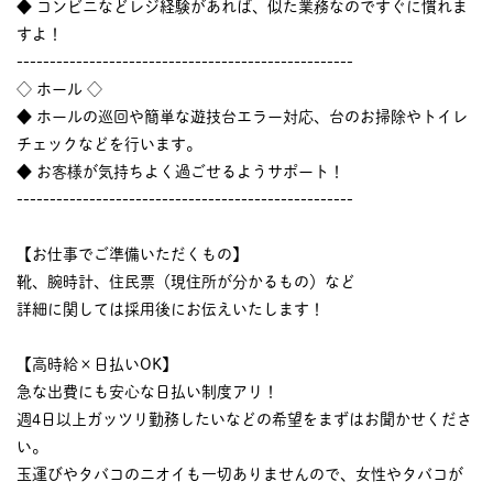
◆ コンビニなどレジ経験があれば、似た業務なのですぐに慣れま
すよ！
---------------------------------------------------
◇ ホール ◇
◆ ホールの巡回や簡単な遊技台エラー対応、台のお掃除やトイレ
チェックなどを行います。
◆ お客様が気持ちよく過ごせるようサポート！
---------------------------------------------------
【お仕事でご準備いただくもの】
靴、腕時計、住民票（現住所が分かるもの）など
詳細に関しては採用後にお伝えいたします！
【高時給×日払いOK】
急な出費にも安心な日払い制度アリ！
週4日以上ガッツリ勤務したいなどの希望をまずはお聞かせくださ
い。
玉運びやタバコのニオイも一切ありませんので、女性やタバコが