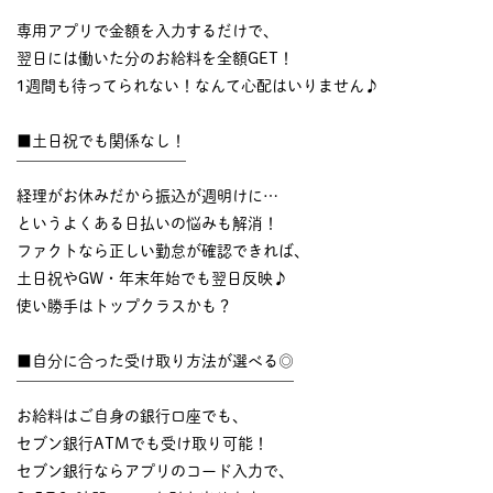
￣￣￣￣￣￣￣￣￣￣
専用アプリで金額を入力するだけで、
翌日には働いた分のお給料を全額GET！
1週間も待ってられない！なんて心配はいりません♪
■土日祝でも関係なし！
￣￣￣￣￣￣￣￣￣￣￣
経理がお休みだから振込が週明けに…
というよくある日払いの悩みも解消！
ファクトなら正しい勤怠が確認できれば、
土日祝やGW・年末年始でも翌日反映♪
使い勝手はトップクラスかも？
■自分に合った受け取り方法が選べる◎
￣￣￣￣￣￣￣￣￣￣￣￣￣￣￣￣￣￣
お給料はご自身の銀行口座でも、
セブン銀行ATMでも受け取り可能！
セブン銀行ならアプリのコード入力で、