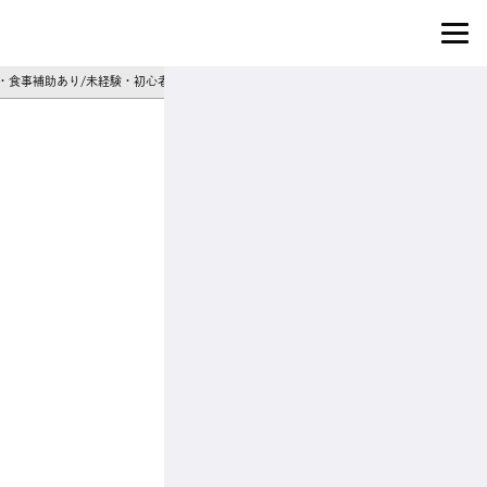
い・食事補助あり/未経験・初心者OK/パチンコ・スロット店スタッフ