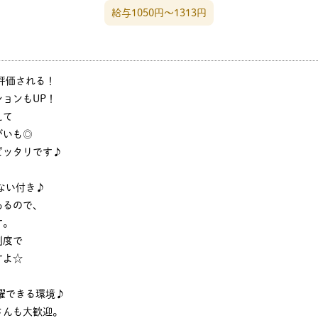
給与1050円〜1313円
評価される！
ョンもUP！
えて
がいも◎
ピッタリです♪
ない付き♪
あるので、
す。
制度で
すよ☆
躍できる環境♪
さんも大歓迎。