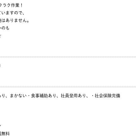
クラク作業！
ていますので、
働はありません。
いのも
☆
円
あり、まかない・食事補助あり、社員登用あり、・社会保険完備
ン
場無料