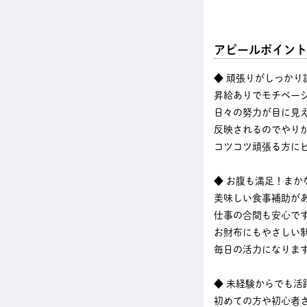
アピールポイント
◆ 頑張りがしっかり
昇給ありでモチベーシ
日々の努力が目に見
反映されるのでやり
コツコツ頑張る方に
◆ お腹も満足！まか
美味しい食事補助が
仕事の合間も安心で
お財布にもやさしい
毎日の活力になりま
◆ 未経験からでも活
初めての方や初心者