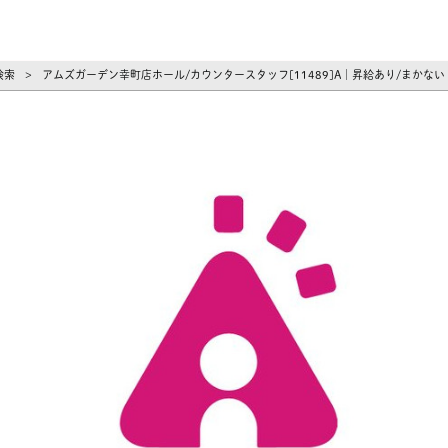
ーズ
検索
アムズガーデン幸町店ホール/カウンタースタッフ[11489]A｜昇給あり/まかな
>