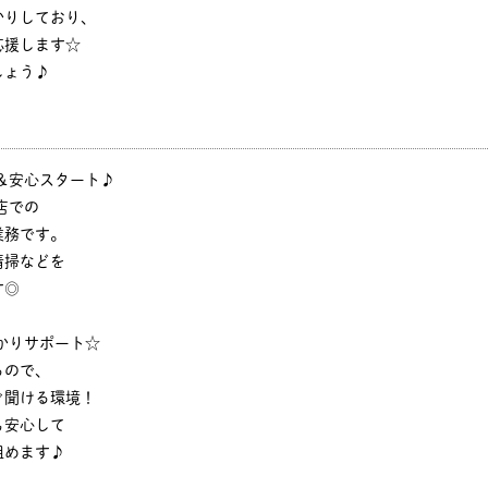
かりしており、
応援します☆
しょう♪
＆安心スタート♪
店での
業務です。
清掃などを
す◎
かりサポート☆
るので、
ぐ聞ける環境！
も安心して
組めます♪