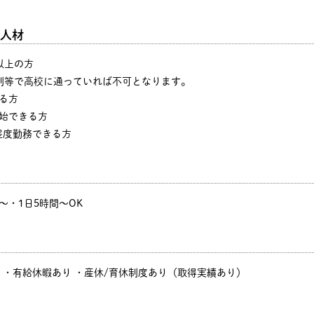
人材
以上の方
制等で高校に通っていれば不可となります。
る方
始できる方
程度勤務できる方
4日～・1日5時間～OK
・有給休暇あり ・産休/育休制度あり（取得実績あり）