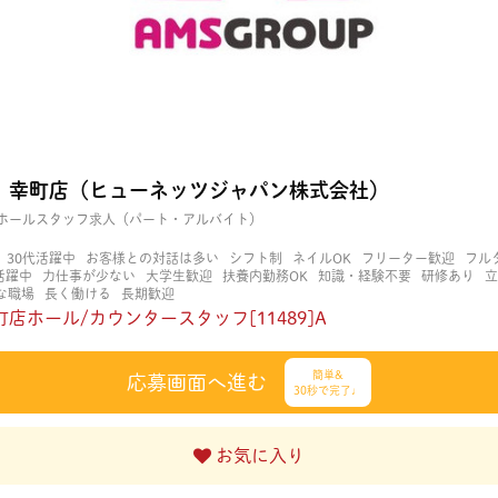
 幸町店（ヒューネッツジャパン株式会社）
ホールスタッフ求人（パート・アルバイト）
30代活躍中
お客様との対話は多い
シフト制
ネイルOK
フリーター歓迎
フル
活躍中
力仕事が少ない
大学生歓迎
扶養内勤務OK
知識・経験不要
研修あり
立
な職場
長く働ける
長期歓迎
店ホール/カウンタースタッフ[11489]A
簡単&
応募画面へ進む
30秒で完了♩
お気に入り