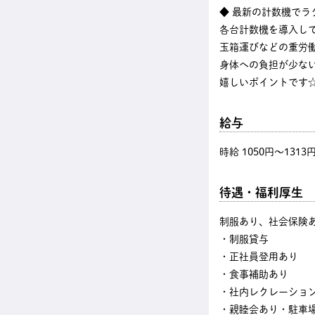
◆ 最新の計数機でラ
各台計数機を導入し
玉箱運びなどの重労
身体への負担が少な
嬉しいポイントです
給与
時給 1050円〜1313
待遇・福利厚生
制服あり、社会保険
・制服貸与
・正社員登用あり
・食事補助あり
・社内レクレーショ
・親睦会あり・駐車