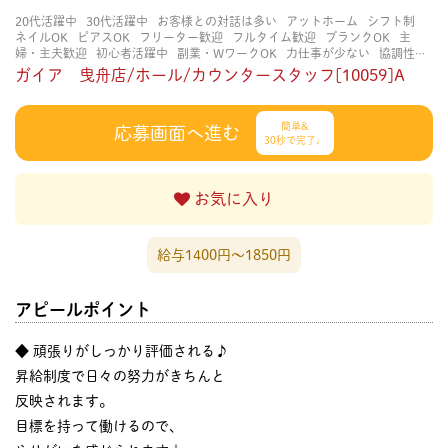
20代活躍中
30代活躍中
お客様との対話は多い
アットホーム
シフト制
ネイルOK
ピアスOK
フリーター歓迎
フルタイム歓迎
ブランクOK
主
婦・主夫歓迎
初心者活躍中
副業・WワークOK
力仕事が少ない
協調性が
ある
即日勤務OK
土日祝のみOK
大学生歓迎
扶養内勤務OK
未経験・初
ガイア 曳舟店/ホール/カウンタースタッフ[10059]A
心者OK
男性が多い
知識・経験不要
研修あり
立ち仕事
経験者・有資格
者歓迎
自分の都合に合わせやすい
賑やかな職場
長く働ける
長期歓迎
髪
型自由
髪色自由
簡単&
応募画面へ進む
30秒で完了♩
お気に入り
給与1400円〜1850円
アピールポイント
◆ 頑張りがしっかり評価される♪
昇給制度で日々の努力がきちんと
反映されます。
目標を持って働けるので、