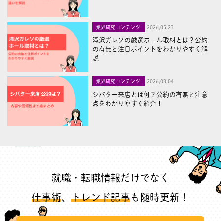
業界研究コンテンツ
2026,05,23
滝沢ガレソの厳選ホール取材とは？公約
の有無と注目ポイントをわかりやすく解
説
業界研究コンテンツ
2026,03,04
シバター来店とは何？公約の有無と注意
点をわかりやすく紹介！
就職・転職情報だけでなく
仕事術
、
トレンド記事
も随時更新！