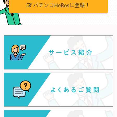
パチンコHeRosに登録！