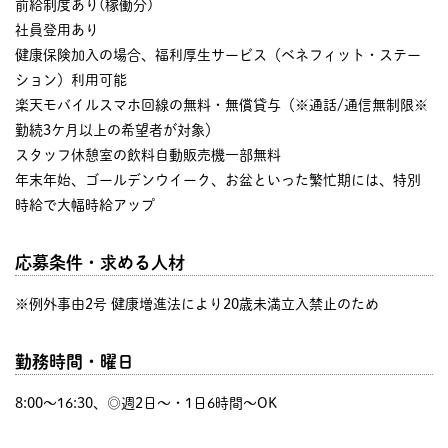
前給制度あり(稼働分)
社員登用あり
健康保険加入の場合、福利厚生サービス（ベネフィット・ステー
ション）利用可能
楽天モバイルスマホ回線の無料・無償貸与（※通話/通信無制限※
勤続3ケ月以上の希望者が対象）
スタッフ休憩室の飲料自動販売機一部無料
年末年始、ゴールデンウイーク、お盆といった繁忙期には、特別
時給で大幅時給アップ
応募条件・求める人材
※例外事由2号 健康増進法により20歳未満立入禁止のため
勤務時間・曜日
8:00〜16:30、◎週2日～・1日6時間～OK