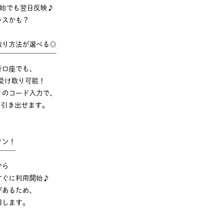
年始でも翌日反映♪
ラスかも？
取り方法が選べる◎
￣￣￣￣￣￣￣￣￣
行口座でも、
受け取り可能！
リのコード入力で、
でも引き出せます。
タン！
￣￣￣
から
すぐに利用開始♪
があるため、
明します。