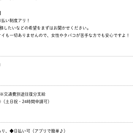
】
日払い制度アリ！
勤務したいなどの希望をまずはお聞かせください。
オイも一切ありませんので、女性やタバコが苦手な方でも安心ですよ！
円
P ※交通費別途往復分支給
（土日祝・24時間申請可）
あり、◆日払い可（アプリで簡単♪）