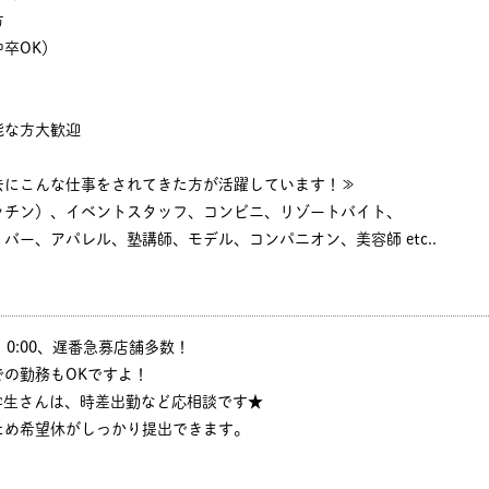
方
卒OK）
能な方大歓迎
去にこんな仕事をされてきた方が活躍しています！≫
ッチン）、イベントスタッフ、コンビニ、リゾートバイト、
バー、アパレル、塾講師、モデル、コンパニオン、美容師 etc..
:30、0:00、遅番急募店舗多数！
の勤務もOKですよ！
学生さんは、時差出勤など応相談です★
ため希望休がしっかり提出できます。