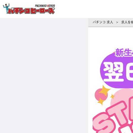
パチンコ求人・転職ならパチンコヒーロ
パチンコ 求人
求人を
>