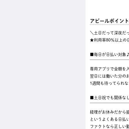
アピールポイント
＼土日だって深夜だ
★利用率80％以上の
■毎日が日払い対象
￣￣￣￣￣￣￣￣￣
専用アプリで金額を
翌日には働いた分のお
1週間も待ってられ
■土日祝でも関係な
￣￣￣￣￣￣￣￣￣
経理がお休みだから
というよくある日払
ファクトなら正しい