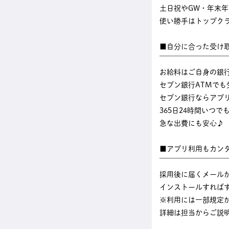
土日祝やGW・年末
使い勝手はトップク
■自分に合った受け
￣￣￣￣￣￣￣￣￣
お給料はご自身の銀
セブン銀行ATMでも
セブン銀行ならアプ
365日24時間いつ
急な出費にも安心♪
■アプリ利用もカン
￣￣￣￣￣￣￣￣￣
採用後に届くメール
インストールすれば
※利用には一部規定
詳細は担当からご説