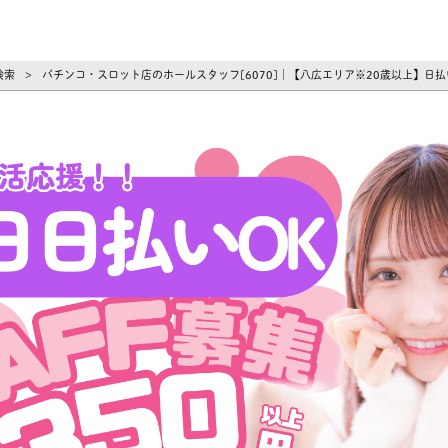
ーズ
検索
パチンコ・スロット店のホールスタッフ[6070]｜【八広エリア※20歳以上】日
>