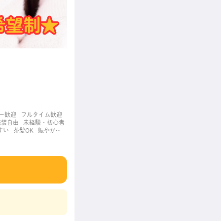
ー歓迎
フルタイム歓迎
服装自由
未経験・初心者
すい
茶髪OK
賑やかな