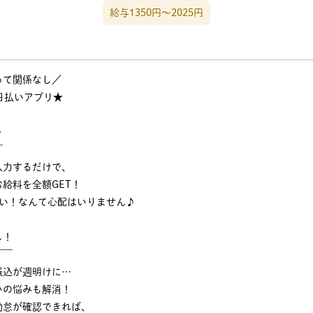
給与1350円〜2025円
って関係なし／
日払いアプリ★
♪
￣
入力するだけで、
給料を全額GET！
ない！なんて心配はいりません♪
し！
￣￣
振込が週明けに…
いの悩みも解消！
勤怠が確認できれば、