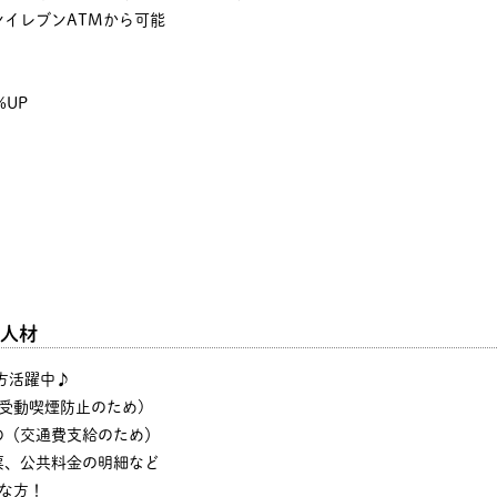
イレブンATMから可能
%UP
人材
の方活躍中♪
・受動喫煙防止のため)
の（交通費支給のため）
票、公共料金の明細など
な方！