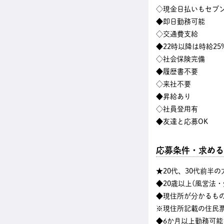
◇現金日払いもセブン
◆即日勤務可能
◇交通費支給
◆22時以降は時給25
◇社会保険完備
◆履歴書不要
◇来社不要
◆昇給あり
◇社員登用有
◆友達と応募OK
応募条件・求める
★20代、30代前半
◆20歳以上(風営法
◆現住所が分かるも
※現住所記載の住民
◆6か月以上勤務可能