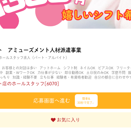
ト アミューズメント人材派遣事業
ホールスタッフ求人（パート・アルバイト）
お客様との対話は多い
アットホーム
シフト制
ネイルOK
ピアスOK
フリータ
中
副業・WワークOK
力仕事が少ない
即日勤務OK
土日祝のみOK
学歴不問
っちり
知識・経験不要
立ち仕事
経験者・有資格者歓迎
自分の都合に合わせや
く働ける
長期歓迎
髪型自由
髪色自由
店のホールスタッフ[6070]
簡単&
応募画面へ進む
30秒で完了♩
お気に入り