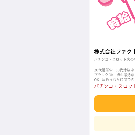
株式会社ファク
パチンコ・スロット店の
20代活躍中
30代活躍中
ブランクOK
初心者活躍
OK
決められた時間でき
職場
週4日以上OK
長
パチンコ・スロット