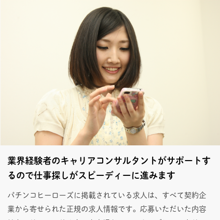
業界経験者のキャリアコンサルタントがサポートす
るので仕事探しがスピーディーに進みます
パチンコヒーローズに掲載されている求人は、すべて契約企
業から寄せられた正規の求人情報です。応募いただいた内容