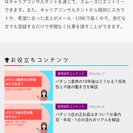
はキャリアコンサルタントを通じて、スムーズにエントリー
できます。また、キャリアコンサルタントから個別にスカウ
トや、希望に合った求人がメール・LINEで届くので、多忙な
方でも登録するだけで手間なく仕事を探すことができます。
お役立ちコンテンツ
業界研究コンテンツ
2026,06,17
パチンコ業界の10年後はどうなる？将来
性と今後の働き方を解説
業界研究コンテンツ
2026,06,16
パチンコ店の正社員はきつい？仕事内
容・年収・1日の流れのリアルを解説