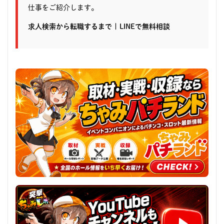
仕事をご紹介します。
求人検索から転職するまで
|
LINEで無料相談