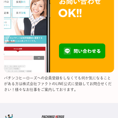
パチンコヒーローズへの会員登録をしなくても何か気になること
がある方は株式会社ファクトのLINE公式に登録してお問合せくだ
さい！様々なお仕事をご案内しております。