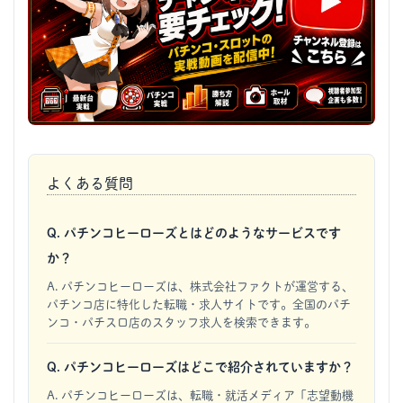
よくある質問
Q. パチンコヒーローズとはどのようなサービスです
か？
A. パチンコヒーローズは、株式会社ファクトが運営する、
パチンコ店に特化した転職・求人サイトです。全国のパチ
ンコ・パチスロ店のスタッフ求人を検索できます。
Q. パチンコヒーローズはどこで紹介されていますか？
A. パチンコヒーローズは、転職・就活メディア「志望動機