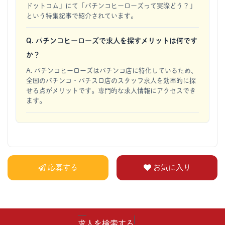
ドットコム」にて「パチンコヒーローズって実際どう？」
という特集記事で紹介されています。
Q. パチンコヒーローズで求人を探すメリットは何です
か？
A. パチンコヒーローズはパチンコ店に特化しているため、
全国のパチンコ・パチスロ店のスタッフ求人を効率的に探
せる点がメリットです。専門的な求人情報にアクセスでき
ます。
応募する
お気に入り
求人を検索する