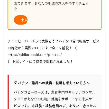
索できます。あなたの地域の求人を今すぐチェッ
ク！
求人を見る →
チンコヒーローズって実際どう？パチンコ専門転職サービス
の特徴から実際の口コミまで全てを解説！ （
https://shibo-douki.com/p-heros/
） 上記サイトにて特集で掲載されました！
💡 パチンコ業界への就職・転職を考えている方へ
パチンコヒーローズは、業界専門のキャリアコンサル
タントがあなたの転職・就職をサポートする求人サー
ビスです。 未経験・経験者問わず、あなたに合ったお