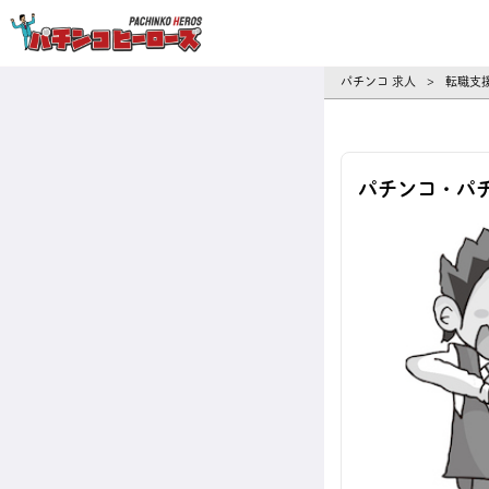
パチンコ求人・転職ならパチンコヒーロ
パチンコ 求人
転職支
>
パチンコ・パ