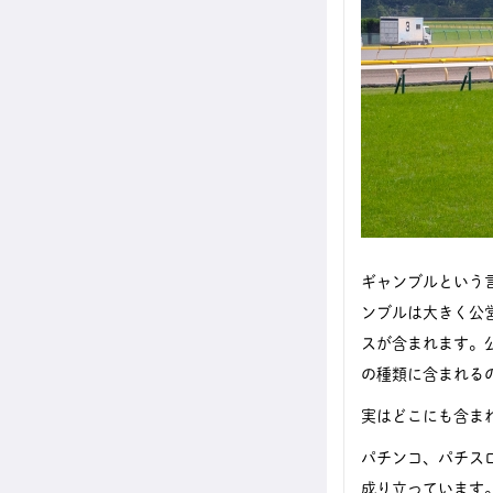
ギャンブルという
ンブルは大きく公
スが含まれます。
の種類に含まれる
実はどこにも含ま
パチンコ、パチス
成り立っています