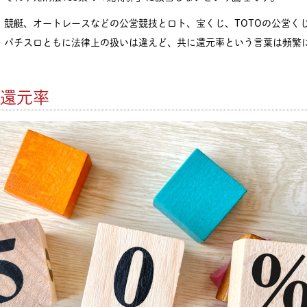
、競艇、オートレースなどの公営競技とロト、宝くじ、TOTOの公営く
・パチスロともに法律上の扱いは違えど、共に還元率という言葉は頻繁
還元率