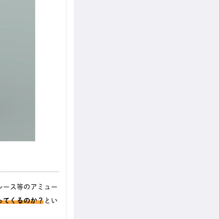
レース等のアミュー
ってくるのか？
とい