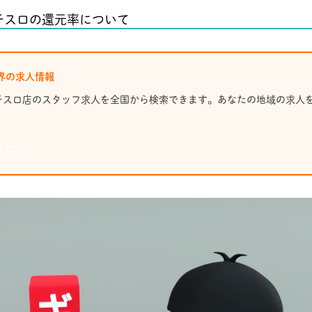
チスロの還元率について
業界の求人情報
チスロ店のスタッフ求人を全国から検索できます。あなたの地域の求人
 →