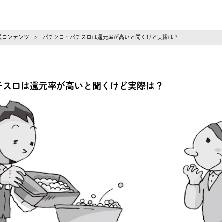
ーズ
援コンテンツ
パチンコ・パチスロは還元率が高いと聞くけど実際は？
>
チスロは還元率が高いと聞くけど実際は？