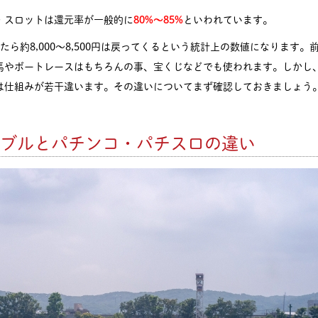
・スロットは還元率が一般的に
80%～85%
といわれています。
たら約8,000～8,500円は戻ってくるという統計上の数値になります
馬やボートレースはもちろんの事、宝くじなどでも使われます。しかし
は仕組みが若干違います。その違いについてまず確認しておきましょう
ブルとパチンコ・パチスロの違い