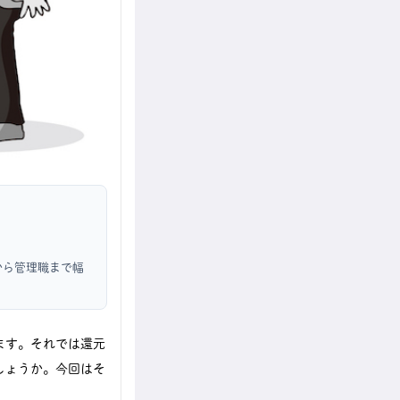
から管理職まで幅
ます。それでは還元
しょうか。今回はそ