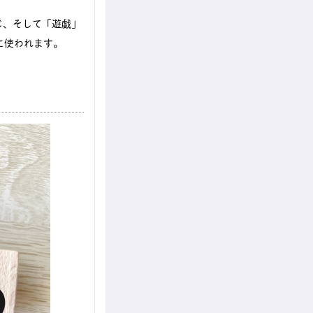
じ、そして「遊戯」
に使われます。