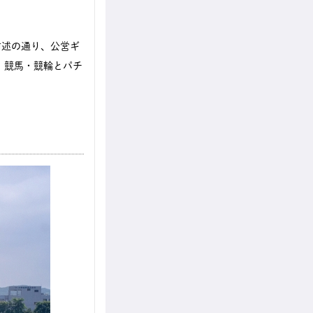
。前述の通り、公営ギ
、競馬・競輪とパチ
。