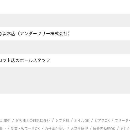
急茨木店（アンダーツリー株式会社）
ロット店のホールスタッフ
/
/
/
/
/
代活躍中
お客様との対話は多い
シフト制
ネイルOK
ピアスOK
フリータ
/
/
/
/
/
躍中
副業・WワークOK
力仕事が多い
大学生歓迎
扶養内勤務OK
男性