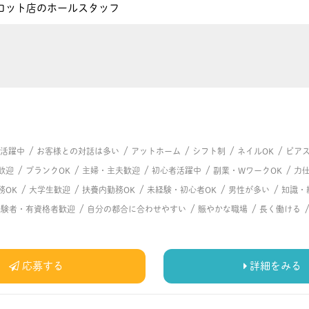
ロット店のホールスタッフ
/
/
/
/
/
代活躍中
お客様との対話は多い
アットホーム
シフト制
ネイルOK
ピアス
/
/
/
/
/
歓迎
ブランクOK
主婦・主夫歓迎
初心者活躍中
副業・WワークOK
力
/
/
/
/
/
務OK
大学生歓迎
扶養内勤務OK
未経験・初心者OK
男性が多い
知識・
/
/
/
経験者・有資格者歓迎
自分の都合に合わせやすい
賑やかな職場
長く働ける
応募する
詳細をみる