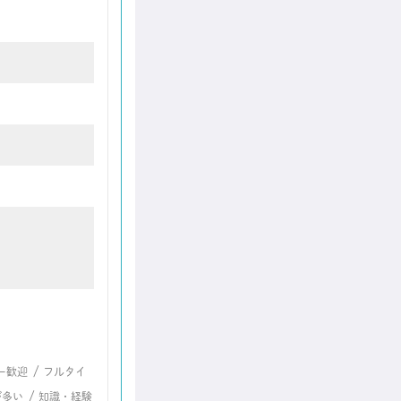
/
ー歓迎
フルタイ
/
が多い
知識・経験