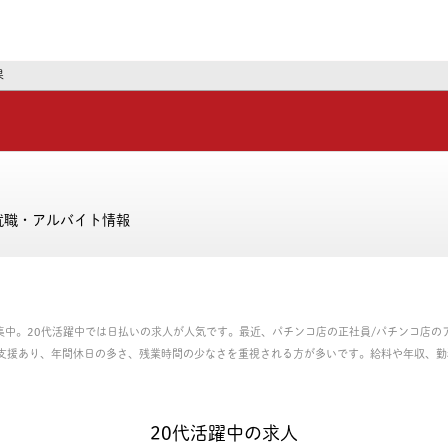
ーズ
果
就職・アルバイト情報
募集中。20代活躍中では日払いの求人が人気です。最近、パチンコ店の正社員/パチンコ店
支援あり、年間休日の多さ、残業時間の少なさを重視される方が多いです。給料や年収、勤
社員、パート・アルバイトのお仕事を探せます。
20代活躍中の求人