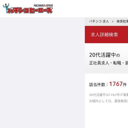
パチンコ求人・転職ならパチンコヒーロ
パチンコ 求人
検索結
>
求人詳細検索
20代活躍中
の
正社員求人・転職・
1767
該当件数：
件
20代活躍中は1767件が
の傾向としては、資格取得
からあなたにピッタリの正