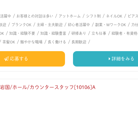
/
/
/
/
/
代活躍中
お客様との対話は多い
アットホーム
シフト制
ネイルOK
ピアス
/
/
/
/
/
歓迎
ブランクOK
主婦・主夫歓迎
初心者活躍中
副業・WワークOK
力
/
/
/
/
/
OK
知識・経験不要
知識・経験豊富
研修あり
立ち仕事
経験者・有資格
/
/
/
/
/
茶髪OK
賑やかな職場
長く働ける
長期歓迎
応募する
詳細をみる
岩国/ホール/カウンタースタッフ[10106]A