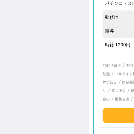
パチンコ・ス
勤務地
給与
時給 1200円
/
20代活躍中
30
/
歓迎
フルタイム
/
性がある
即日勤
/
/
り
立ち仕事
/
/
自由
髪色自由