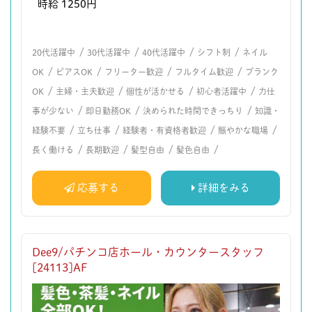
時給 1250円
/
/
/
/
20代活躍中
30代活躍中
40代活躍中
シフト制
ネイル
/
/
/
/
OK
ピアスOK
フリーター歓迎
フルタイム歓迎
ブランク
/
/
/
/
OK
主婦・主夫歓迎
個性が活かせる
初心者活躍中
力仕
/
/
/
事が少ない
即日勤務OK
決められた時間できっちり
知識・
/
/
/
/
経験不要
立ち仕事
経験者・有資格者歓迎
賑やかな職場
/
/
/
/
長く働ける
長期歓迎
髪型自由
髪色自由
応募する
詳細をみる
Dee9/パチンコ店ホール・カウンタースタッフ
[24113]AF