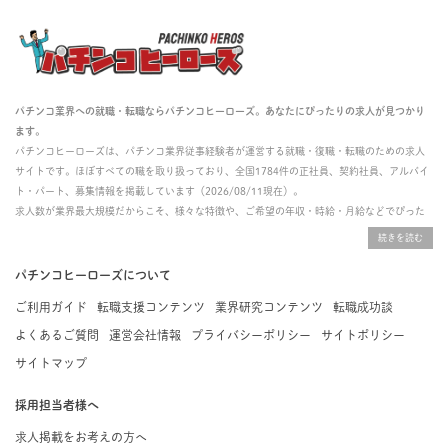
パチンコ業界への就職・転職ならパチンコヒーローズ。あなたにぴったりの求人が見つかり
ます。
パチンコヒーローズは、パチンコ業界従事経験者が運営する就職・復職・転職のための求人
サイトです。ほぼすべての職を取り扱っており、全国1784件の正社員、契約社員、アルバイ
ト・パート、募集情報を掲載しています（2026/08/11現在）。
求人数が業界最大規模だからこそ、様々な特徴や、ご希望の年収・時給・月給などでぴった
りな求人を探すことができ、ご利用者の約96%の方に「満足」とお答えいただいています。
掲載している求人は、すべて契約法人様から寄せられた正規の求人情報です。応募いただい
た内容はすぐに直接事業所に届くためスムーズに転職・復職できます。
パチンコヒーローズについて
ご利用ガイド
転職支援コンテンツ
業界研究コンテンツ
転職成功談
よくあるご質問
運営会社情報
プライバシーポリシー
サイトポリシー
サイトマップ
採用担当者様へ
求人掲載をお考えの方へ