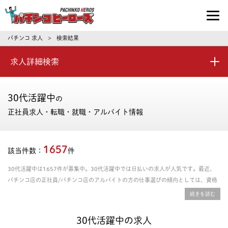
パチンコ求人・転職ならパチンコヒーロ
パチンコ 求人
検索結果
>
求人詳細検索
30代活躍中
の
正社員求人・転職・就職・アルバイト情報
1657
該当件数：
件
30代活躍中は1657件が募集中。30代活躍中では日払いの求人が人気です。最近、
パチンコ店の正社員/パチンコ店のアルバイトの方の仕事選びの傾向としては、資格
取得支援あり、年間休日の多さ、残業時間の少なさを重視される方が多いです。給料
や年収、勤務条件など豊富な情報の中からあなたにピッタリの正社員、パート・アル
バイトのお仕事を探せます。
30代活躍中の求人