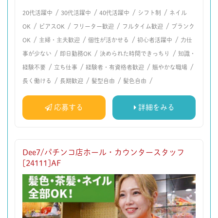
/
/
/
/
20代活躍中
30代活躍中
40代活躍中
シフト制
ネイル
/
/
/
/
OK
ピアスOK
フリーター歓迎
フルタイム歓迎
ブランク
/
/
/
/
OK
主婦・主夫歓迎
個性が活かせる
初心者活躍中
力仕
/
/
/
事が少ない
即日勤務OK
決められた時間できっちり
知識・
/
/
/
/
経験不要
立ち仕事
経験者・有資格者歓迎
賑やかな職場
/
/
/
/
長く働ける
長期歓迎
髪型自由
髪色自由
応募する
詳細をみる
Dee7/パチンコ店ホール・カウンタースタッフ
[24111]AF