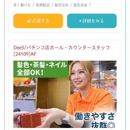
/
/
/
/
長く働ける
長期歓迎
髪型自由
髪色自由
応募する
詳細をみる
Dee5/パチンコ店ホール・カウンタースタッフ
[24109]AF