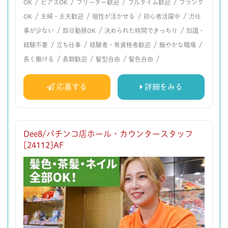
/
/
/
/
OK
ピアスOK
フリーター歓迎
フルタイム歓迎
ブランク
/
/
/
/
OK
主婦・主夫歓迎
個性が活かせる
初心者活躍中
力仕
/
/
/
事が少ない
即日勤務OK
決められた時間できっちり
知識・
/
/
/
/
経験不要
立ち仕事
経験者・有資格者歓迎
賑やかな職場
/
/
/
/
長く働ける
長期歓迎
髪型自由
髪色自由
応募する
詳細をみる
Dee8/パチンコ店ホール・カウンタースタッフ
[24112]AF