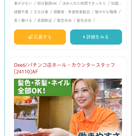
/
/
/
事が少ない
即日勤務OK
決められた時間できっちり
知識・
/
/
/
/
経験不要
立ち仕事
経験者・有資格者歓迎
賑やかな職場
/
/
/
/
長く働ける
長期歓迎
髪型自由
髪色自由
応募する
詳細をみる
Dee6/パチンコ店ホール・カウンタースタッフ
[24110]AF