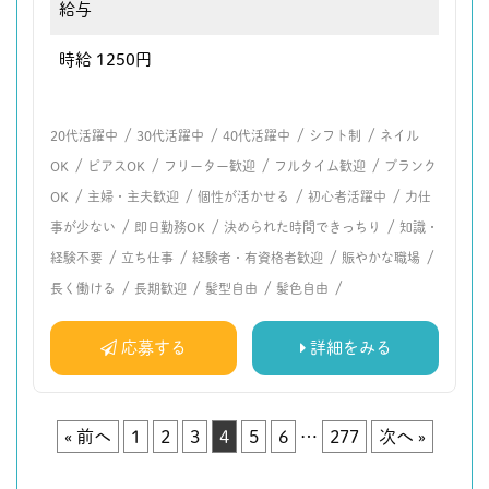
給与
時給 1250円
/
/
/
/
20代活躍中
30代活躍中
40代活躍中
シフト制
ネイル
/
/
/
/
OK
ピアスOK
フリーター歓迎
フルタイム歓迎
ブランク
/
/
/
/
OK
主婦・主夫歓迎
個性が活かせる
初心者活躍中
力仕
/
/
/
事が少ない
即日勤務OK
決められた時間できっちり
知識・
/
/
/
/
経験不要
立ち仕事
経験者・有資格者歓迎
賑やかな職場
/
/
/
/
長く働ける
長期歓迎
髪型自由
髪色自由
応募する
詳細をみる
« 前へ
1
2
3
4
5
6
…
277
次へ »