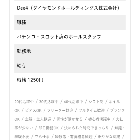
Dee4（ダイヤモンドホールディングス株式会社）
職種
パチンコ・スロット店のホールスタッフ
勤務地
給与
時給 1250円
/
/
/
/
20代活躍中
30代活躍中
40代活躍中
シフト制
ネイル
/
/
/
/
OK
ピアスOK
フリーター歓迎
フルタイム歓迎
ブランク
/
/
/
/
OK
主婦・主夫歓迎
個性が活かせる
初心者活躍中
力仕
/
/
/
事が少ない
即日勤務OK
決められた時間できっちり
知識・
/
/
/
/
経験不要
立ち仕事
経験者・有資格者歓迎
賑やかな職場