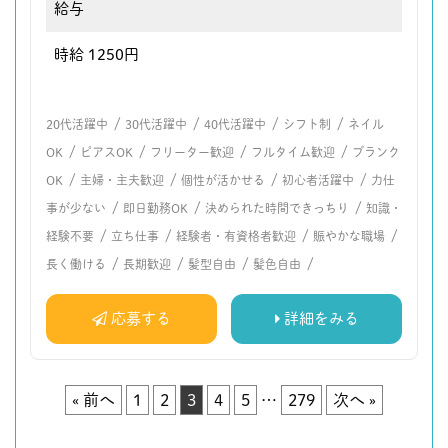
給与
時給 1250円
/
/
/
/
20代活躍中
30代活躍中
40代活躍中
シフト制
ネイル
/
/
/
/
OK
ピアスOK
フリーター歓迎
フルタイム歓迎
ブランク
/
/
/
/
OK
主婦・主夫歓迎
個性が活かせる
初心者活躍中
力仕
/
/
/
事が少ない
即日勤務OK
決められた時間できっちり
知識・
/
/
/
/
経験不要
立ち仕事
経験者・有資格者歓迎
賑やかな職場
/
/
/
/
長く働ける
長期歓迎
髪型自由
髪色自由
応募する
詳細をみる
« 前へ
1
2
3
4
5
…
279
次へ »