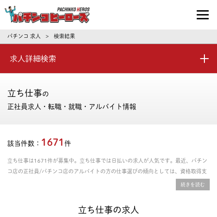
パチンコ求人・転職ならパチンコヒーロ
パチンコ 求人
検索結果
>
求人詳細検索
立ち仕事
の
正社員求人・転職・就職・アルバイト情報
1671
該当件数：
件
立ち仕事は1671件が募集中。立ち仕事では日払いの求人が人気です。最近、パチン
コ店の正社員/パチンコ店のアルバイトの方の仕事選びの傾向としては、資格取得支
援あり、年間休日の多さ、残業時間の少なさを重視される方が多いです。給料や年
収、勤務条件など豊富な情報の中からあなたにピッタリの正社員、パート・アルバイ
トのお仕事を探せます。
立ち仕事の求人