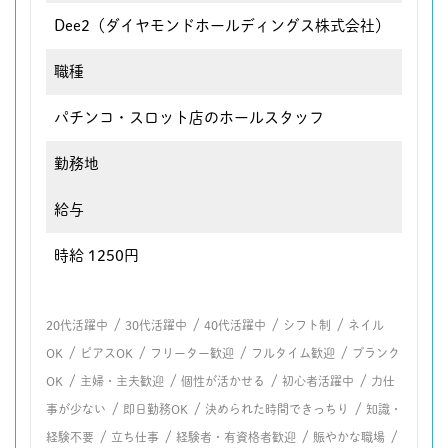
Dee2（ダイヤモンドホールディングス株式会社）
職種
パチンコ・スロット店のホールスタッフ
勤務地
給与
時給 1250円
/
/
/
/
20代活躍中
30代活躍中
40代活躍中
シフト制
ネイル
/
/
/
/
OK
ピアスOK
フリーター歓迎
フルタイム歓迎
ブランク
/
/
/
/
OK
主婦・主夫歓迎
個性が活かせる
初心者活躍中
力仕
/
/
/
事が少ない
即日勤務OK
決められた時間できっちり
知識・
/
/
/
/
経験不要
立ち仕事
経験者・有資格者歓迎
賑やかな職場