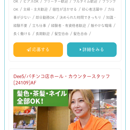
/
/
/
/
OK
ピアスOK
フリーター歓迎
フルタイム歓迎
ブランク
/
/
/
/
OK
主婦・主夫歓迎
個性が活かせる
初心者活躍中
力仕
/
/
/
事が少ない
即日勤務OK
決められた時間できっちり
知識・
/
/
/
/
経験不要
立ち仕事
経験者・有資格者歓迎
賑やかな職場
/
/
/
/
長く働ける
長期歓迎
髪型自由
髪色自由
応募する
詳細をみる
Dee5/パチンコ店ホール・カウンタースタッフ
[24109]AF