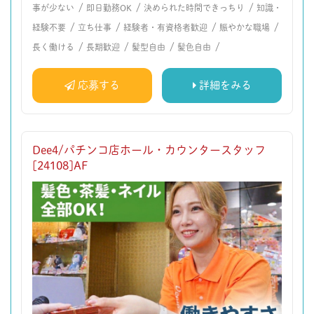
/
/
/
事が少ない
即日勤務OK
決められた時間できっちり
知識・
/
/
/
/
経験不要
立ち仕事
経験者・有資格者歓迎
賑やかな職場
/
/
/
/
長く働ける
長期歓迎
髪型自由
髪色自由
応募する
詳細をみる
Dee4/パチンコ店ホール・カウンタースタッフ
[24108]AF