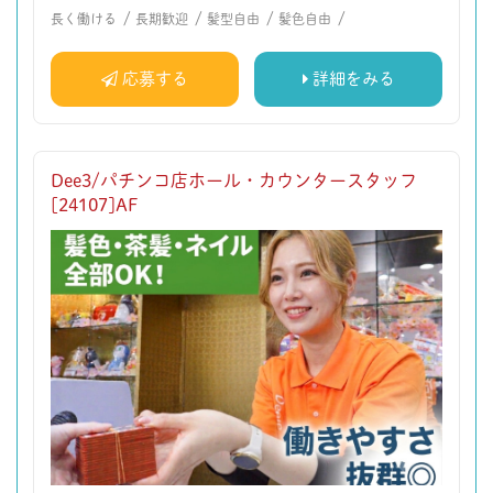
/
/
/
/
長く働ける
長期歓迎
髪型自由
髪色自由
応募する
詳細をみる
Dee3/パチンコ店ホール・カウンタースタッフ
[24107]AF