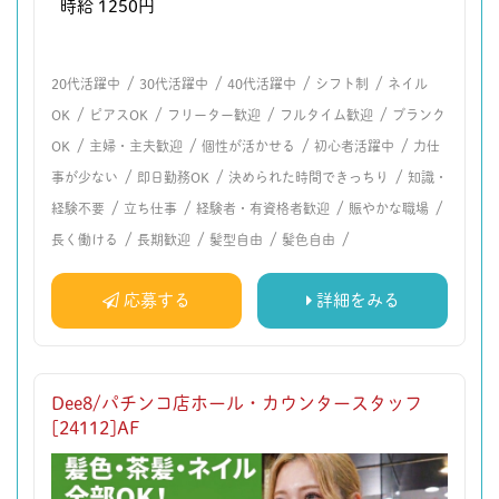
時給 1250円
/
/
/
/
20代活躍中
30代活躍中
40代活躍中
シフト制
ネイル
/
/
/
/
OK
ピアスOK
フリーター歓迎
フルタイム歓迎
ブランク
/
/
/
/
OK
主婦・主夫歓迎
個性が活かせる
初心者活躍中
力仕
/
/
/
事が少ない
即日勤務OK
決められた時間できっちり
知識・
/
/
/
/
経験不要
立ち仕事
経験者・有資格者歓迎
賑やかな職場
/
/
/
/
長く働ける
長期歓迎
髪型自由
髪色自由
応募する
詳細をみる
Dee8/パチンコ店ホール・カウンタースタッフ
[24112]AF