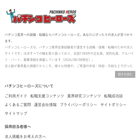
パチンコ業界への就職・転職ならパチンコヒーローズ。あなたにぴったりの求人が見つかり
ます。
パチンコヒーローズは、パチンコ業界従事経験者が運営する就職・復職・転職のための求人
サイトです。ほぼすべての職を取り扱っており、全国1785件の正社員、契約社員、アルバイ
ト・パート、募集情報を掲載しています（2026/08/08現在）。
求人数が業界最大規模だからこそ、様々な特徴や、ご希望の年収・時給・月給などでぴった
りな求人を探すことができ、ご利用者の約96%の方に「満足」とお答えいただいています。
掲載している求人は、すべて契約法人様から寄せられた正規の求人情報です。応募いただい
た内容はすぐに直接事業所に届くためスムーズに転職・復職できます。
パチンコヒーローズについて
ご利用ガイド
転職支援コンテンツ
業界研究コンテンツ
転職成功談
よくあるご質問
運営会社情報
プライバシーポリシー
サイトポリシー
サイトマップ
採用担当者様へ
求人掲載をお考えの方へ