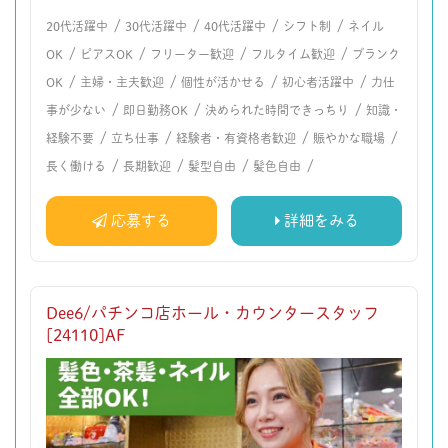
/
/
/
/
20代活躍中
30代活躍中
40代活躍中
シフト制
ネイル
/
/
/
/
OK
ピアスOK
フリーター歓迎
フルタイム歓迎
ブランク
/
/
/
/
OK
主婦・主夫歓迎
個性が活かせる
初心者活躍中
力仕
/
/
/
事が少ない
即日勤務OK
決められた時間できっちり
知識・
/
/
/
/
経験不要
立ち仕事
経験者・有資格者歓迎
賑やかな職場
/
/
/
/
長く働ける
長期歓迎
髪型自由
髪色自由
応募する
詳細をみる
Dee6/パチンコ店ホール・カウンタースタッフ
[24110]AF