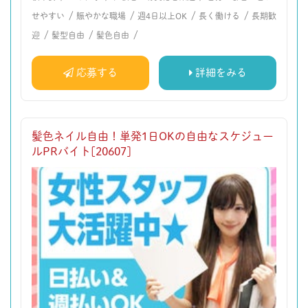
/
/
/
/
せやすい
賑やかな職場
週4日以上OK
長く働ける
長期歓
/
/
/
迎
髪型自由
髪色自由
応募する
詳細をみる
髪色ネイル自由！単発1日OKの自由なスケジュー
ルPRバイト[20607]