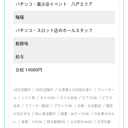
パチンコ・展示会イベント 八戸エリア
職種
パチンコ・スロット店のホールスタッフ
勤務地
給与
日給 14000円
/
/
/
10代活躍中
20代活躍中
お客様との対話は多い
アットホー
/
/
/
/
/
ム
シフト制
ネイルOK
ネイル自由
ピアスOK
ピアス
/
/
/
/
自由
フリーター歓迎
ブランクOK
主婦・主夫歓迎
個性
/
/
/
が活かせる
初心者活躍中
副業・WワークOK
力仕事が少な
/
/
/
/
い
単発・1日OK
即日勤務OK
土日祝のみOK
大学生歓