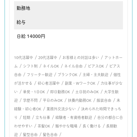
勤務地
給与
日給 14000円
/
/
/
10代活躍中
20代活躍中
お客様との対話は多い
アットホー
/
/
/
/
/
ム
シフト制
ネイルOK
ネイル自由
ピアスOK
ピアス
/
/
/
/
自由
フリーター歓迎
ブランクOK
主婦・主夫歓迎
個性
/
/
/
が活かせる
初心者活躍中
副業・WワークOK
力仕事が少な
/
/
/
/
い
単発・1日OK
即日勤務OK
土日祝のみOK
大学生歓
/
/
/
/
/
迎
学歴不問
平日のみOK
扶養内勤務OK
服装自由
未
/
/
経験・初心者OK
業務外交流少ない
決められた時間できっち
/
/
/
/
り
短期
立ち仕事
経験者・有資格者歓迎
自分の都合に合
/
/
/
/
わせやすい
茶髪OK
賑やかな職場
長く働ける
長期歓
/
/
/
迎
髪型自由
髪色自由