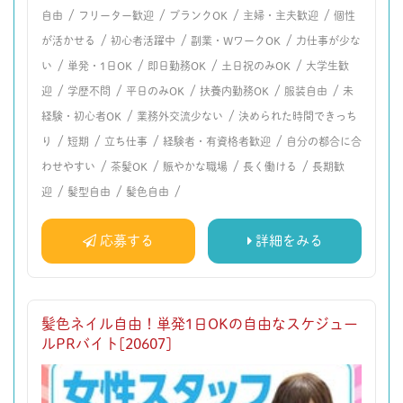
/
/
/
/
自由
フリーター歓迎
ブランクOK
主婦・主夫歓迎
個性
/
/
/
が活かせる
初心者活躍中
副業・WワークOK
力仕事が少な
/
/
/
/
い
単発・1日OK
即日勤務OK
土日祝のみOK
大学生歓
/
/
/
/
/
迎
学歴不問
平日のみOK
扶養内勤務OK
服装自由
未
/
/
経験・初心者OK
業務外交流少ない
決められた時間できっち
/
/
/
/
り
短期
立ち仕事
経験者・有資格者歓迎
自分の都合に合
/
/
/
/
わせやすい
茶髪OK
賑やかな職場
長く働ける
長期歓
/
/
/
迎
髪型自由
髪色自由
応募する
詳細をみる
髪色ネイル自由！単発1日OKの自由なスケジュー
ルPRバイト[20607]