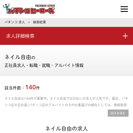
パチンコ求人・転職ならパチンコヒーロ
パチンコ 求人
検索結果
>
求人詳細検索
ネイル自由
の
正社員求人・転職・就職・アルバイト情報
140
該当件数：
件
ネイル自由は140件が募集中。ネイル自由では日払いの求人が人気です。最近、パチ
ンコ店の正社員/パチンコ店のアルバイトの方の仕事選びの傾向としては、資格取得
支援あり、年間休日の多さ、残業時間の少なさを重視される方が多いです。給料や年
収、勤務条件など豊富な情報の中からあなたにピッタリの正社員、パート・アルバイ
トのお仕事を探せます。
ネイル自由の求人