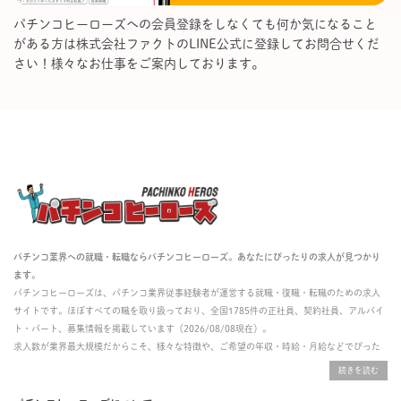
パチンコヒーローズへの会員登録をしなくても何か気になること
がある方は株式会社ファクトのLINE公式に登録してお問合せくだ
さい！様々なお仕事をご案内しております。
パチンコ業界への就職・転職ならパチンコヒーローズ。あなたにぴったりの求人が見つかり
ます。
パチンコヒーローズは、パチンコ業界従事経験者が運営する就職・復職・転職のための求人
サイトです。ほぼすべての職を取り扱っており、全国1785件の正社員、契約社員、アルバイ
ト・パート、募集情報を掲載しています（2026/08/08現在）。
求人数が業界最大規模だからこそ、様々な特徴や、ご希望の年収・時給・月給などでぴった
りな求人を探すことができ、ご利用者の約96%の方に「満足」とお答えいただいています。
掲載している求人は、すべて契約法人様から寄せられた正規の求人情報です。応募いただい
た内容はすぐに直接事業所に届くためスムーズに転職・復職できます。