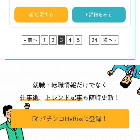
応募する
詳細をみる
« 前へ
1
2
3
4
5
…
24
次へ »
就職・転職情報だけでなく
仕事術
、
トレンド記事
も随時更新！
パチンコHeRosに登録！