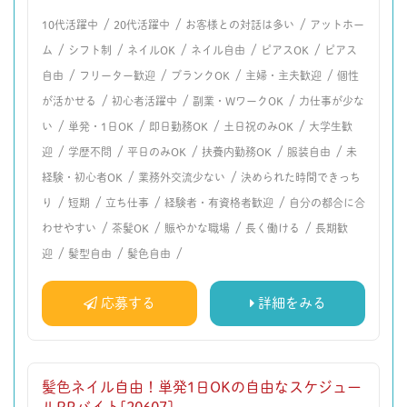
/
/
/
10代活躍中
20代活躍中
お客様との対話は多い
アットホー
/
/
/
/
/
ム
シフト制
ネイルOK
ネイル自由
ピアスOK
ピアス
/
/
/
/
自由
フリーター歓迎
ブランクOK
主婦・主夫歓迎
個性
/
/
/
が活かせる
初心者活躍中
副業・WワークOK
力仕事が少な
/
/
/
/
い
単発・1日OK
即日勤務OK
土日祝のみOK
大学生歓
/
/
/
/
/
迎
学歴不問
平日のみOK
扶養内勤務OK
服装自由
未
/
/
経験・初心者OK
業務外交流少ない
決められた時間できっち
/
/
/
/
り
短期
立ち仕事
経験者・有資格者歓迎
自分の都合に合
/
/
/
/
わせやすい
茶髪OK
賑やかな職場
長く働ける
長期歓
/
/
/
迎
髪型自由
髪色自由
応募する
詳細をみる
髪色ネイル自由！単発1日OKの自由なスケジュー
ルPRバイト[20607]