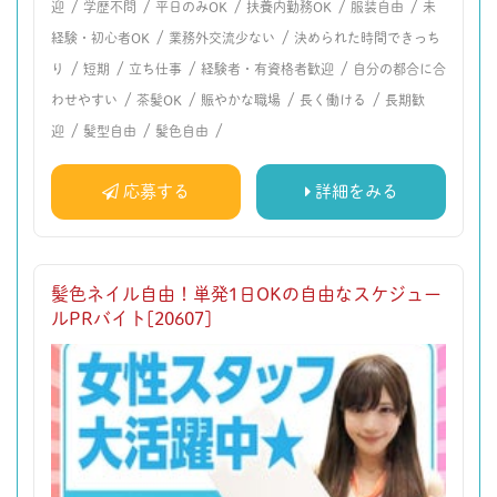
/
/
/
/
/
迎
学歴不問
平日のみOK
扶養内勤務OK
服装自由
未
/
/
経験・初心者OK
業務外交流少ない
決められた時間できっち
/
/
/
/
り
短期
立ち仕事
経験者・有資格者歓迎
自分の都合に合
/
/
/
/
わせやすい
茶髪OK
賑やかな職場
長く働ける
長期歓
/
/
/
迎
髪型自由
髪色自由
応募する
詳細をみる
髪色ネイル自由！単発1日OKの自由なスケジュー
ルPRバイト[20607]