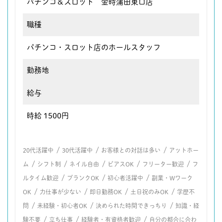
パチンコ＆スロット 金時蒲田東口店
職種
パチンコ・スロット店のホールスタッフ
勤務地
給与
時給 1500円
/
/
/
20代活躍中
30代活躍中
お客様との対話は多い
アットホー
/
/
/
/
/
ム
シフト制
ネイル自由
ピアスOK
フリーター歓迎
フ
/
/
/
ルタイム歓迎
ブランクOK
初心者活躍中
副業・Wワーク
/
/
/
/
OK
力仕事が少ない
即日勤務OK
土日祝のみOK
学歴不
/
/
/
問
未経験・初心者OK
決められた時間できっちり
知識・経
/
/
/
験不要
立ち仕事
経験者・有資格者歓迎
自分の都合に合わ