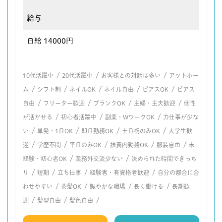
給与
日給 14000円
/
/
/
10代活躍中
20代活躍中
お客様との対話は多い
アットホー
/
/
/
/
/
ム
シフト制
ネイルOK
ネイル自由
ピアスOK
ピアス
/
/
/
/
自由
フリーター歓迎
ブランクOK
主婦・主夫歓迎
個性
/
/
/
が活かせる
初心者活躍中
副業・WワークOK
力仕事が少な
/
/
/
/
い
単発・1日OK
即日勤務OK
土日祝のみOK
大学生歓
/
/
/
/
/
迎
学歴不問
平日のみOK
扶養内勤務OK
服装自由
未
/
/
経験・初心者OK
業務外交流少ない
決められた時間できっち
/
/
/
/
り
短期
立ち仕事
経験者・有資格者歓迎
自分の都合に合
/
/
/
/
わせやすい
茶髪OK
賑やかな職場
長く働ける
長期歓
/
/
/
迎
髪型自由
髪色自由