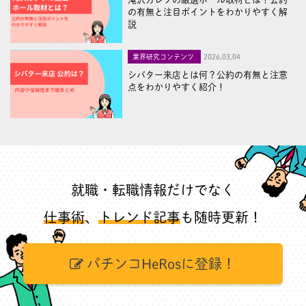
の有無と注目ポイントをわかりやすく解
説
業界研究コンテンツ
2026,03,04
シバター来店とは何？公約の有無と注意
点をわかりやすく紹介！
就職・転職情報だけでなく
仕事術
、
トレンド記事
も随時更新！
パチンコHeRosに登録！