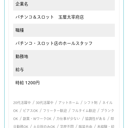
企業名
パチンコ＆スロット 玉屋太宰府店
職種
パチンコ・スロット店のホールスタッフ
勤務地
給与
時給 1200円
/
/
/
/
20代活躍中
30代活躍中
アットホーム
シフト制
ネイル
/
/
/
/
OK
ピアスOK
フリーター歓迎
フルタイム歓迎
ブランク
/
/
/
/
OK
副業・WワークOK
力仕事が少ない
協調性がある
即
/
/
/
/
日勤務OK
土日祝のみOK
学歴不問
服装自由
未経験・初