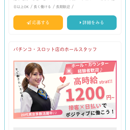
/
/
/
日以上OK
長く働ける
長期歓迎
応募する
詳細をみる
パチンコ・スロット店のホールスタッフ