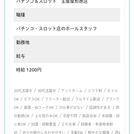
パチンコ＆スロット 玉屋屋形原店
職種
パチンコ・スロット店のホールスタッフ
勤務地
給与
時給 1200円
/
/
/
/
20代活躍中
30代活躍中
アットホーム
シフト制
ネイル
/
/
/
/
OK
ピアスOK
フリーター歓迎
フルタイム歓迎
ブランク
/
/
/
/
OK
副業・WワークOK
力仕事が少ない
協調性がある
即
/
/
/
/
日勤務OK
土日祝のみOK
学歴不問
服装自由
未経験・初
/
/
/
心者OK
知識・経験豊富
立ち仕事
経験者・有資格者歓
/
/
/
/
迎
自分の都合に合わせやすい
茶髪OK
賑やかな職場
週4