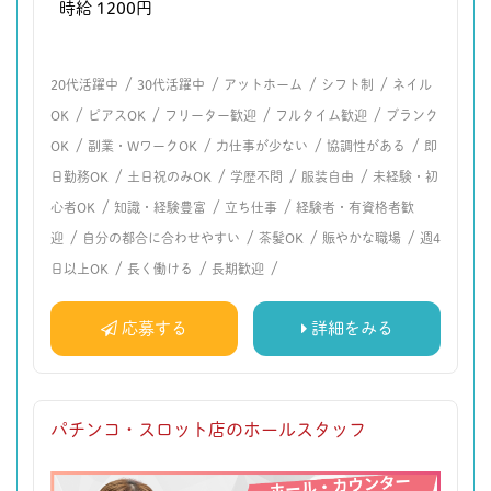
時給 1200円
/
/
/
/
20代活躍中
30代活躍中
アットホーム
シフト制
ネイル
/
/
/
/
OK
ピアスOK
フリーター歓迎
フルタイム歓迎
ブランク
/
/
/
/
OK
副業・WワークOK
力仕事が少ない
協調性がある
即
/
/
/
/
日勤務OK
土日祝のみOK
学歴不問
服装自由
未経験・初
/
/
/
心者OK
知識・経験豊富
立ち仕事
経験者・有資格者歓
/
/
/
/
迎
自分の都合に合わせやすい
茶髪OK
賑やかな職場
週4
/
/
/
日以上OK
長く働ける
長期歓迎
応募する
詳細をみる
パチンコ・スロット店のホールスタッフ