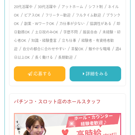
/
/
/
/
20代活躍中
30代活躍中
アットホーム
シフト制
ネイル
/
/
/
/
OK
ピアスOK
フリーター歓迎
フルタイム歓迎
ブランク
/
/
/
/
OK
副業・WワークOK
力仕事が少ない
協調性がある
即
/
/
/
/
日勤務OK
土日祝のみOK
学歴不問
服装自由
未経験・初
/
/
/
心者OK
知識・経験豊富
立ち仕事
経験者・有資格者歓
/
/
/
/
迎
自分の都合に合わせやすい
茶髪OK
賑やかな職場
週4
/
/
/
日以上OK
長く働ける
長期歓迎
応募する
詳細をみる
パチンコ・スロット店のホールスタッフ