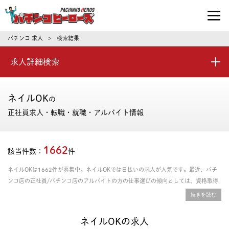
パチンコ求人・転職ならパチンコヒーロ
パチンコ 求人
検索結果
>
求人詳細検索
ネイルOK
の
正社員求人・転職・就職・アルバイト情報
1662
該当件数：
件
ネイルOKは1662件が募集中。ネイルOKでは日払いの求人が人気です。最近、パチ
ンコ店の正社員/パチンコ店のアルバイトの方の仕事選びの傾向としては、資格取得
支援あり、年間休日の多さ、残業時間の少なさを重視される方が多いです。給料や年
収、勤務条件など豊富な情報の中からあなたにピッタリの正社員、パート・アルバイ
トのお仕事を探せます。
ネイルOKの求人