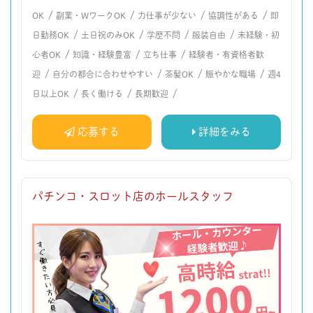
/
/
/
/
OK
副業・WワークOK
力仕事が少ない
協調性がある
即
/
/
/
/
日勤務OK
土日祝のみOK
学歴不問
服装自由
未経験・初
/
/
/
心者OK
知識・経験豊富
立ち仕事
経験者・有資格者歓
/
/
/
/
迎
自分の都合に合わせやすい
茶髪OK
賑やかな職場
週4
/
/
/
日以上OK
長く働ける
長期歓迎
応募する
詳細をみる
パチンコ・スロット店のホールスタッフ