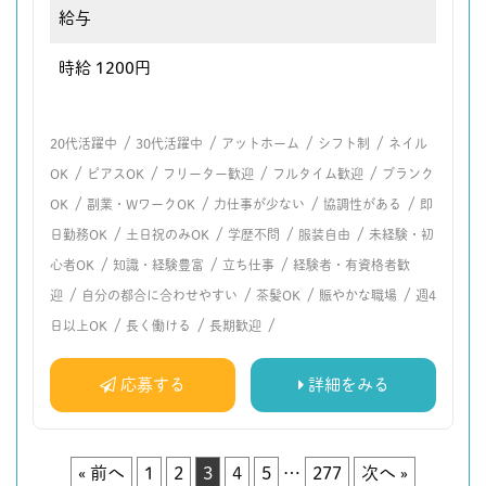
給与
時給 1200円
/
/
/
/
20代活躍中
30代活躍中
アットホーム
シフト制
ネイル
/
/
/
/
OK
ピアスOK
フリーター歓迎
フルタイム歓迎
ブランク
/
/
/
/
OK
副業・WワークOK
力仕事が少ない
協調性がある
即
/
/
/
/
日勤務OK
土日祝のみOK
学歴不問
服装自由
未経験・初
/
/
/
心者OK
知識・経験豊富
立ち仕事
経験者・有資格者歓
/
/
/
/
迎
自分の都合に合わせやすい
茶髪OK
賑やかな職場
週4
/
/
/
日以上OK
長く働ける
長期歓迎
応募する
詳細をみる
« 前へ
1
2
3
4
5
…
277
次へ »