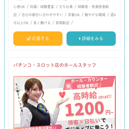
/
/
/
心者OK
知識・経験豊富
立ち仕事
経験者・有資格者歓
/
/
/
/
迎
自分の都合に合わせやすい
茶髪OK
賑やかな職場
週4
/
/
/
日以上OK
長く働ける
長期歓迎
応募する
詳細をみる
パチンコ・スロット店のホールスタッフ