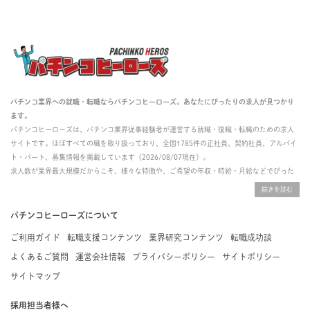
パチンコ業界への就職・転職ならパチンコヒーローズ。あなたにぴったりの求人が見つかり
ます。
パチンコヒーローズは、パチンコ業界従事経験者が運営する就職・復職・転職のための求人
サイトです。ほぼすべての職を取り扱っており、全国1785件の正社員、契約社員、アルバイ
ト・パート、募集情報を掲載しています（2026/08/07現在）。
求人数が業界最大規模だからこそ、様々な特徴や、ご希望の年収・時給・月給などでぴった
りな求人を探すことができ、ご利用者の約96%の方に「満足」とお答えいただいています。
掲載している求人は、すべて契約法人様から寄せられた正規の求人情報です。応募いただい
た内容はすぐに直接事業所に届くためスムーズに転職・復職できます。
パチンコヒーローズについて
ご利用ガイド
転職支援コンテンツ
業界研究コンテンツ
転職成功談
よくあるご質問
運営会社情報
プライバシーポリシー
サイトポリシー
サイトマップ
採用担当者様へ