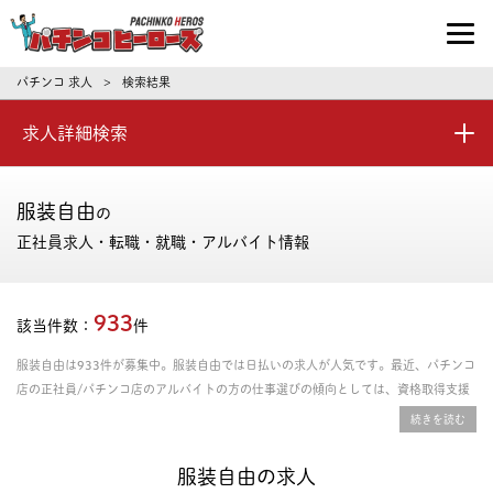
パチンコ求人・転職ならパチンコヒーロ
パチンコ 求人
検索結果
>
求人詳細検索
服装自由
の
正社員求人・転職・就職・アルバイト情報
933
該当件数：
件
服装自由は933件が募集中。服装自由では日払いの求人が人気です。最近、パチンコ
店の正社員/パチンコ店のアルバイトの方の仕事選びの傾向としては、資格取得支援
あり、年間休日の多さ、残業時間の少なさを重視される方が多いです。給料や年収、
勤務条件など豊富な情報の中からあなたにピッタリの正社員、パート・アルバイトの
お仕事を探せます。
服装自由の求人