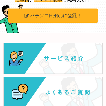
パチンコHeRosに登録！