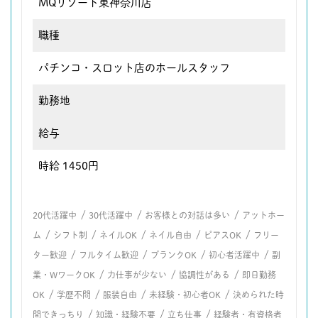
MQリゾート東神奈川店
職種
パチンコ・スロット店のホールスタッフ
勤務地
給与
時給 1450円
/
/
/
20代活躍中
30代活躍中
お客様との対話は多い
アットホー
/
/
/
/
/
ム
シフト制
ネイルOK
ネイル自由
ピアスOK
フリー
/
/
/
/
ター歓迎
フルタイム歓迎
ブランクOK
初心者活躍中
副
/
/
/
業・WワークOK
力仕事が少ない
協調性がある
即日勤務
/
/
/
/
OK
学歴不問
服装自由
未経験・初心者OK
決められた時
/
/
/
間できっちり
知識・経験不要
立ち仕事
経験者・有資格者