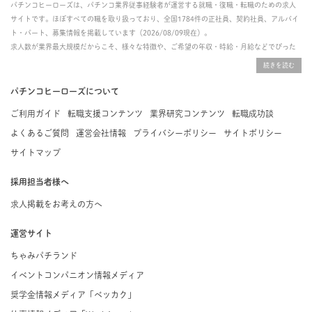
パチンコヒーローズは、パチンコ業界従事経験者が運営する就職・復職・転職のための求人
サイトです。ほぼすべての職を取り扱っており、全国1784件の正社員、契約社員、アルバイ
ト・パート、募集情報を掲載しています（2026/08/09現在）。
求人数が業界最大規模だからこそ、様々な特徴や、ご希望の年収・時給・月給などでぴった
りな求人を探すことができ、ご利用者の約96%の方に「満足」とお答えいただいています。
掲載している求人は、すべて契約法人様から寄せられた正規の求人情報です。応募いただい
た内容はすぐに直接事業所に届くためスムーズに転職・復職できます。
パチンコヒーローズについて
ご利用ガイド
転職支援コンテンツ
業界研究コンテンツ
転職成功談
よくあるご質問
運営会社情報
プライバシーポリシー
サイトポリシー
サイトマップ
採用担当者様へ
求人掲載をお考えの方へ
運営サイト
ちゃみパチランド
イベントコンパニオン情報メディア
奨学金情報メディア「ベッカク」