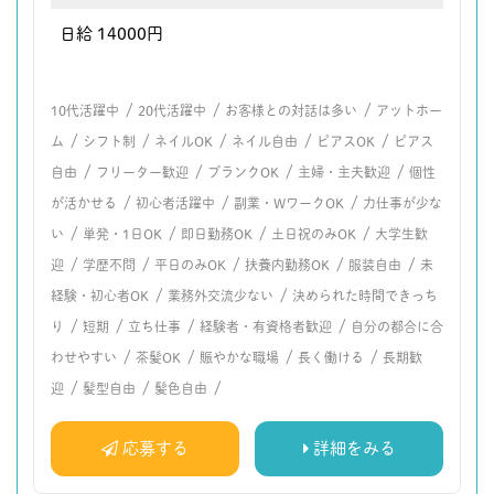
日給 14000円
/
/
/
10代活躍中
20代活躍中
お客様との対話は多い
アットホー
/
/
/
/
/
ム
シフト制
ネイルOK
ネイル自由
ピアスOK
ピアス
/
/
/
/
自由
フリーター歓迎
ブランクOK
主婦・主夫歓迎
個性
/
/
/
が活かせる
初心者活躍中
副業・WワークOK
力仕事が少な
/
/
/
/
い
単発・1日OK
即日勤務OK
土日祝のみOK
大学生歓
/
/
/
/
/
迎
学歴不問
平日のみOK
扶養内勤務OK
服装自由
未
/
/
経験・初心者OK
業務外交流少ない
決められた時間できっち
/
/
/
/
り
短期
立ち仕事
経験者・有資格者歓迎
自分の都合に合
/
/
/
/
わせやすい
茶髪OK
賑やかな職場
長く働ける
長期歓
/
/
/
迎
髪型自由
髪色自由
応募する
詳細をみる