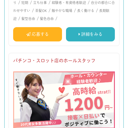
/
/
/
/
り
短期
立ち仕事
経験者・有資格者歓迎
自分の都合に合
/
/
/
/
わせやすい
茶髪OK
賑やかな職場
長く働ける
長期歓
/
/
/
迎
髪型自由
髪色自由
応募する
詳細をみる
パチンコ・スロット店のホールスタッフ