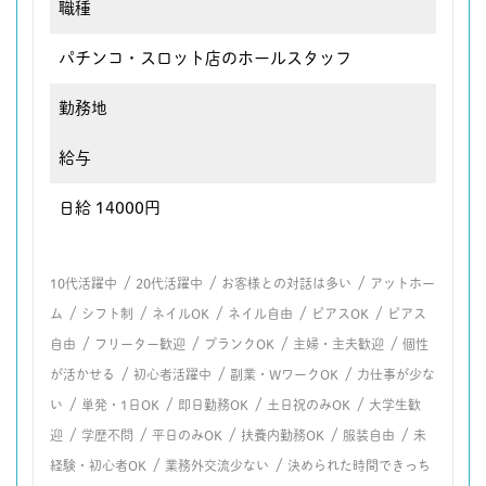
職種
パチンコ・スロット店のホールスタッフ
勤務地
給与
日給 14000円
/
/
/
10代活躍中
20代活躍中
お客様との対話は多い
アットホー
/
/
/
/
/
ム
シフト制
ネイルOK
ネイル自由
ピアスOK
ピアス
/
/
/
/
自由
フリーター歓迎
ブランクOK
主婦・主夫歓迎
個性
/
/
/
が活かせる
初心者活躍中
副業・WワークOK
力仕事が少な
/
/
/
/
い
単発・1日OK
即日勤務OK
土日祝のみOK
大学生歓
/
/
/
/
/
迎
学歴不問
平日のみOK
扶養内勤務OK
服装自由
未
/
/
経験・初心者OK
業務外交流少ない
決められた時間できっち