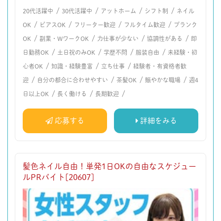
/
/
/
/
20代活躍中
30代活躍中
アットホーム
シフト制
ネイル
/
/
/
/
OK
ピアスOK
フリーター歓迎
フルタイム歓迎
ブランク
/
/
/
/
OK
副業・WワークOK
力仕事が少ない
協調性がある
即
/
/
/
/
日勤務OK
土日祝のみOK
学歴不問
服装自由
未経験・初
/
/
/
心者OK
知識・経験豊富
立ち仕事
経験者・有資格者歓
/
/
/
/
迎
自分の都合に合わせやすい
茶髪OK
賑やかな職場
週4
/
/
/
日以上OK
長く働ける
長期歓迎
応募する
詳細をみる
髪色ネイル自由！単発1日OKの自由なスケジュー
ルPRバイト[20607]