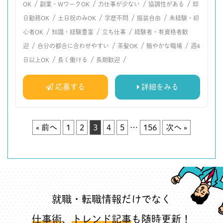
/
/
/
/
OK
副業・WワークOK
力仕事が少ない
協調性がある
即
/
/
/
/
日勤務OK
土日祝のみOK
学歴不問
服装自由
未経験・初
/
/
/
心者OK
知識・経験豊富
立ち仕事
経験者・有資格者歓
/
/
/
/
迎
自分の都合に合わせやすい
茶髪OK
賑やかな職場
週4
/
/
/
日以上OK
長く働ける
長期歓迎
応募する
詳細をみる
« 前へ
1
2
3
4
5
…
156
次へ »
就職・転職情報だけでなく
仕事術
、
トレンド記事
も随時更新！