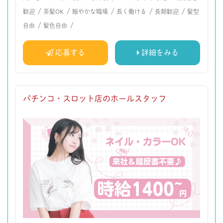
/
/
/
/
/
歓迎
茶髪OK
賑やかな職場
長く働ける
長期歓迎
髪型
/
/
自由
髪色自由
応募する
詳細をみる
パチンコ・スロット店のホールスタッフ