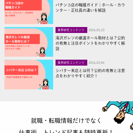
パチンコ店の職種ガイド｜ホール・カウ
ンター・正社員の違いを解説
業界研究コンテンツ
2026,05,23
滝沢ガレソの厳選ホール取材とは？公約
の有無と注目ポイントをわかりやすく解
説
業界研究コンテンツ
2026,03,04
シバター来店とは何？公約の有無と注意
点をわかりやすく紹介！
就職・転職情報だけでなく
仕事術
、
トレンド記事
も随時更新！