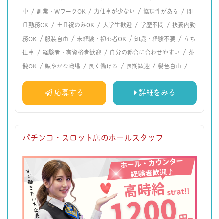
/
/
/
/
中
副業・WワークOK
力仕事が少ない
協調性がある
即
/
/
/
/
日勤務OK
土日祝のみOK
大学生歓迎
学歴不問
扶養内勤
/
/
/
/
務OK
服装自由
未経験・初心者OK
知識・経験不要
立ち
/
/
/
仕事
経験者・有資格者歓迎
自分の都合に合わせやすい
茶
/
/
/
/
/
髪OK
賑やかな職場
長く働ける
長期歓迎
髪色自由
応募する
詳細をみる
パチンコ・スロット店のホールスタッフ