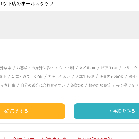
ロット店のホールスタッフ
/
/
/
/
/
代活躍中
お客様との対話は多い
シフト制
ネイルOK
ピアスOK
フリータ
/
/
/
/
/
躍中
副業・WワークOK
力仕事が多い
大学生歓迎
扶養内勤務OK
男性
/
/
/
/
/
立ち仕事
自分の都合に合わせやすい
茶髪OK
賑やかな職場
長く働ける
応募する
詳細をみる