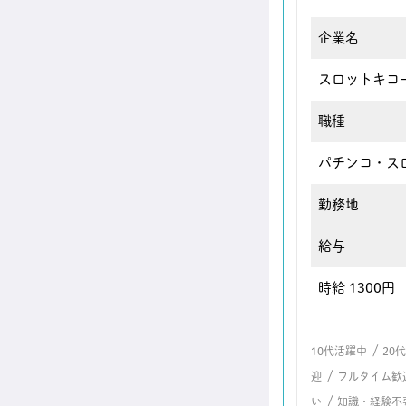
企業名
スロットキコ
職種
パチンコ・ス
勤務地
給与
時給 1300円
/
10代活躍中
20
/
迎
フルタイム歓
/
い
知識・経験不