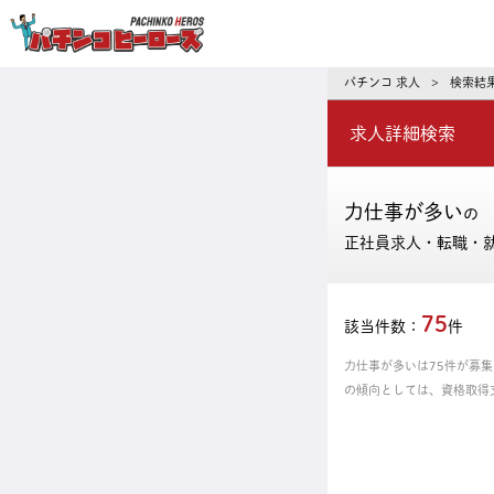
パチンコ求人・転職ならパチンコヒーロ
パチンコ 求人
検索結
>
求人詳細検索
力仕事が多い
の
正社員求人・転職・
75
該当件数：
件
力仕事が多いは75件が募
の傾向としては、資格取得
からあなたにピッタリの正