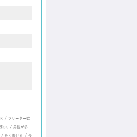
/
K
フリーター歓
/
務OK
男性が多
/
/
長く働ける
長