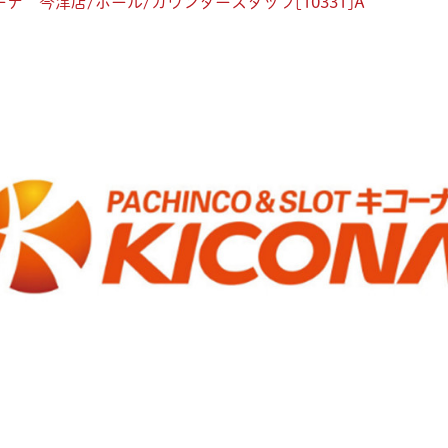
ナ 今津店/ホール/カウンタースタッフ[10331]A