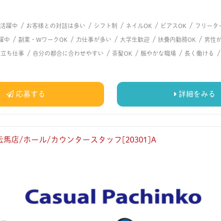
/
/
/
/
/
代活躍中
お客様との対話は多い
シフト制
ネイルOK
ピアスOK
フリータ
/
/
/
/
/
躍中
副業・WワークOK
力仕事が多い
大学生歓迎
扶養内勤務OK
男性
/
/
/
/
/
立ち仕事
自分の都合に合わせやすい
茶髪OK
賑やかな職場
長く働ける
応募する
詳細をみる
馬店/ホール/カウンタースタッフ[20301]A