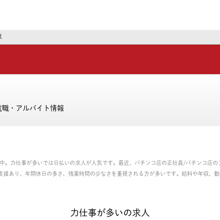
ーズ
果
就職・アルバイト情報
集中。力仕事が多いでは日払いの求人が人気です。最近、パチンコ店の正社員/パチンコ店の
支援あり、年間休日の多さ、残業時間の少なさを重視される方が多いです。給料や年収、勤
社員、パート・アルバイトのお仕事を探せます。
力仕事が多いの求人