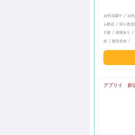
/
20代活躍中
30
/
ム歓迎
初心者活
/
不要
研修あり
/
/
由
髪色自由
アプリイ 新伝