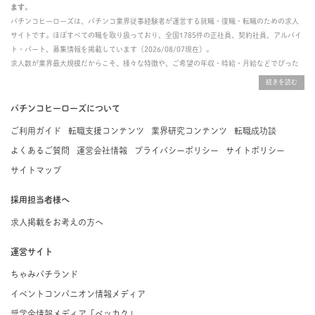
ます。
パチンコヒーローズは、パチンコ業界従事経験者が運営する就職・復職・転職のための求人
サイトです。ほぼすべての職を取り扱っており、全国1785件の正社員、契約社員、アルバイ
ト・パート、募集情報を掲載しています（2026/08/07現在）。
求人数が業界最大規模だからこそ、様々な特徴や、ご希望の年収・時給・月給などでぴった
りな求人を探すことができ、ご利用者の約96%の方に「満足」とお答えいただいています。
掲載している求人は、すべて契約法人様から寄せられた正規の求人情報です。応募いただい
た内容はすぐに直接事業所に届くためスムーズに転職・復職できます。
パチンコヒーローズについて
ご利用ガイド
転職支援コンテンツ
業界研究コンテンツ
転職成功談
よくあるご質問
運営会社情報
プライバシーポリシー
サイトポリシー
サイトマップ
採用担当者様へ
求人掲載をお考えの方へ
運営サイト
ちゃみパチランド
イベントコンパニオン情報メディア
奨学金情報メディア「ベッカク」