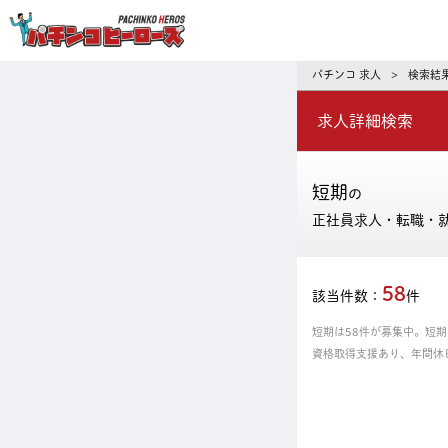
パチンコ求人・転職ならパチンコヒーロ
パチンコ 求人
検索結
>
求人詳細検索
短期
の
正社員求人・転職・
58
該当件数：
件
短期は58件が募集中。短
資格取得支援あり、年間休
タリの正社員、パート・ア