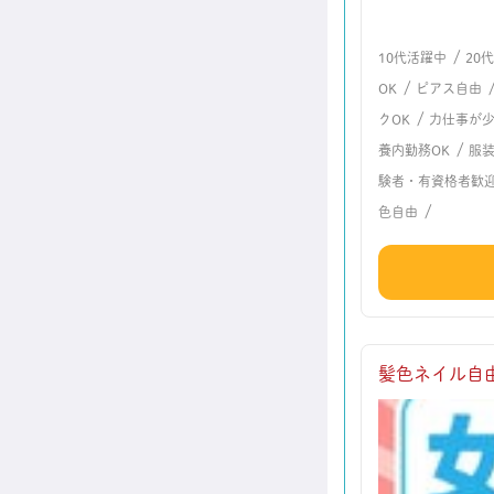
/
10代活躍中
20
/
OK
ピアス自由
/
クOK
力仕事が
/
養内勤務OK
服
験者・有資格者歓
/
色自由
髪色ネイル自由