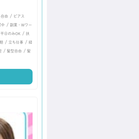
/
ル自由
ピアス
/
躍中
副業・Wワー
/
/
平日のみOK
扶
/
/
期
立ち仕事
経
/
/
迎
髪型自由
髪