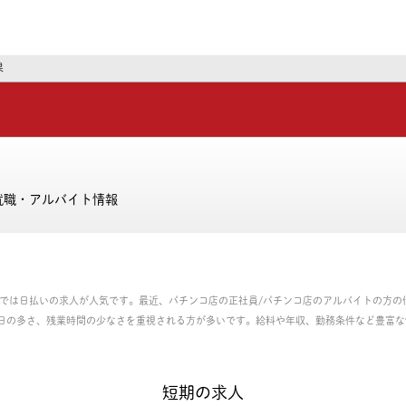
ーズ
果
就職・アルバイト情報
期では日払いの求人が人気です。最近、パチンコ店の正社員/パチンコ店のアルバイトの方の
日の多さ、残業時間の少なさを重視される方が多いです。給料や年収、勤務条件など豊富な
ルバイトのお仕事を探せます。
短期の求人