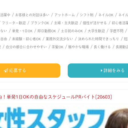
/
/
/
/
/
代活躍中
お客様との対話は多い
アットホーム
シフト制
ネイルOK
ネイ
/
/
/
/
/
フリーター歓迎
ブランクOK
主婦・主夫歓迎
個性が活かせる
初心者活
/
/
/
/
/
少ない
単発・1日OK
即日勤務OK
土日祝のみOK
大学生歓迎
学歴不問
/
/
/
/
装自由
未経験・初心者OK
業務外交流少ない
決められた時間できっちり
短
/
/
/
/
/
迎
自分の都合に合わせやすい
茶髪OK
賑やかな職場
長く働ける
長期歓
応募する
詳細をみる
！単発1日OKの自由なスケジュールPRバイト[20603]