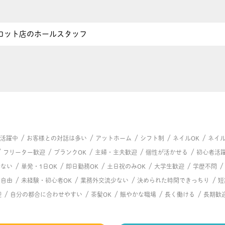
ロット店のホールスタッフ
/
/
/
/
/
代活躍中
お客様との対話は多い
アットホーム
シフト制
ネイルOK
ネイ
/
/
/
/
/
フリーター歓迎
ブランクOK
主婦・主夫歓迎
個性が活かせる
初心者活
/
/
/
/
/
少ない
単発・1日OK
即日勤務OK
土日祝のみOK
大学生歓迎
学歴不問
/
/
/
/
装自由
未経験・初心者OK
業務外交流少ない
決められた時間できっちり
短
/
/
/
/
/
迎
自分の都合に合わせやすい
茶髪OK
賑やかな職場
長く働ける
長期歓