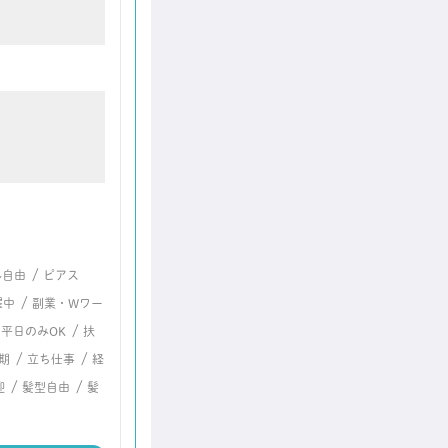
/
ル自由
ピアス
/
躍中
副業・Wワー
/
/
平日のみOK
扶
/
/
期
立ち仕事
経
/
/
迎
髪型自由
髪