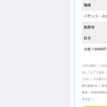
職種
パチンコ・ス
勤務地
給与
日給 13000円
/
10代活躍中
20
/
OK
ピアス自由
/
クOK
力仕事が
/
養内勤務OK
服
験者・有資格者歓
/
色自由