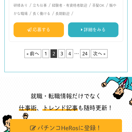
/
/
/
/
研修あり
立ち仕事
経験者・有資格者歓迎
茶髪OK
賑や
/
/
/
かな職場
長く働ける
長期歓迎
応募する
詳細をみる
« 前へ
1
2
3
4
…
24
次へ »
就職・転職情報だけでなく
仕事術
、
トレンド記事
も随時更新！
パチンコHeRosに登録！