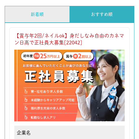
新着順
おすすめ順
【賞与年2回/ネイルok】身だしなみ自由のカネマ
ン日高で正社員大募集[22042]
企業名