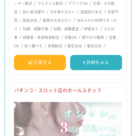
/
/
/
ーター歓迎
フルタイム歓迎
ブランクOK
主婦・主夫歓
/
/
/
/
迎
初心者活躍中
力仕事が少ない
協調性がある
学歴不
/
/
/
問
服装自由
業務外交流少ない
決められた時間できっち
/
/
/
/
り
知識・経験不要
知識・経験豊富
研修あり
立ち仕
/
/
/
/
事
経験者・有資格者歓迎
茶髪OK
賑やかな職場
金髪
/
/
/
/
/
OK
長く働ける
長期歓迎
髪型自由
髪色自由
応募する
詳細をみる
パチンコ・スロット店のホールスタッフ