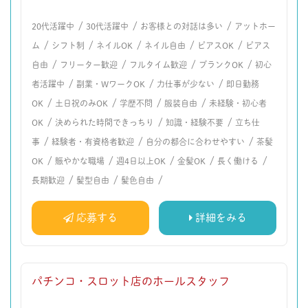
/
/
/
20代活躍中
30代活躍中
お客様との対話は多い
アットホー
/
/
/
/
/
ム
シフト制
ネイルOK
ネイル自由
ピアスOK
ピアス
/
/
/
/
自由
フリーター歓迎
フルタイム歓迎
ブランクOK
初心
/
/
/
者活躍中
副業・WワークOK
力仕事が少ない
即日勤務
/
/
/
/
OK
土日祝のみOK
学歴不問
服装自由
未経験・初心者
/
/
/
OK
決められた時間できっちり
知識・経験不要
立ち仕
/
/
/
事
経験者・有資格者歓迎
自分の都合に合わせやすい
茶髪
/
/
/
/
/
OK
賑やかな職場
週4日以上OK
金髪OK
長く働ける
/
/
/
長期歓迎
髪型自由
髪色自由
応募する
詳細をみる
パチンコ・スロット店のホールスタッフ