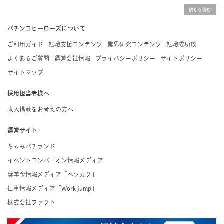
りな求人を探すことができ、ご利用者の約96%の方に「満足」とお答えいただいています。
掲載している求人は、すべて契約法人様から寄せられた正規の求人情報です。応募いただい
た内容はすぐに直接事業所に届くためスムーズに転職・復職できます。
パチンコヒーローズについて
ご利用ガイド
転職支援コンテンツ
業界研究コンテンツ
転職成功談
よくあるご質問
運営会社情報
プライバシーポリシー
サイトポリシー
サイトマップ
採用担当者様へ
求人掲載をお考えの方へ
運営サイト
ちゃみパチランド
イベントコンパニオン情報メディア
奨学金情報メディア「ベッカク」
仕事情報メディア「Work jump」
株式会社ファクト