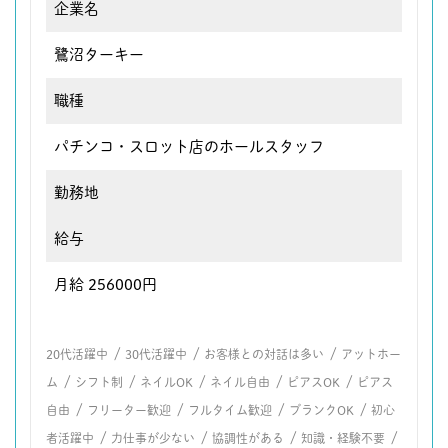
企業名
鷺沼ターキー
職種
パチンコ・スロット店のホールスタッフ
勤務地
給与
月給 256000円
/
/
/
20代活躍中
30代活躍中
お客様との対話は多い
アットホー
/
/
/
/
/
ム
シフト制
ネイルOK
ネイル自由
ピアスOK
ピアス
/
/
/
/
自由
フリーター歓迎
フルタイム歓迎
ブランクOK
初心
/
/
/
/
者活躍中
力仕事が少ない
協調性がある
知識・経験不要