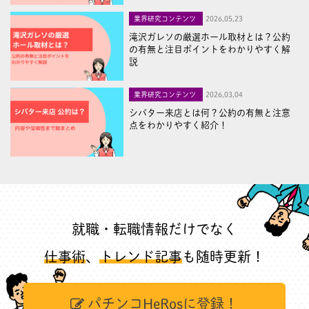
業界研究コンテンツ
2026,05,23
滝沢ガレソの厳選ホール取材とは？公約
の有無と注目ポイントをわかりやすく解
説
業界研究コンテンツ
2026,03,04
シバター来店とは何？公約の有無と注意
点をわかりやすく紹介！
就職・転職情報だけでなく
仕事術
、
トレンド記事
も随時更新！
パチンコHeRosに登録！