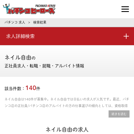
パチンコ求人・転職ならパチンコヒーロ
パチンコ 求人
検索結果
>
求人詳細検索
ネイル自由
の
正社員求人・転職・就職・アルバイト情報
140
該当件数：
件
ネイル自由は140件が募集中。ネイル自由では日払いの求人が人気です。最近、パチ
ンコ店の正社員/パチンコ店のアルバイトの方の仕事選びの傾向としては、資格取得
支援あり、年間休日の多さ、残業時間の少なさを重視される方が多いです。給料や年
収、勤務条件など豊富な情報の中からあなたにピッタリの正社員、パート・アルバイ
トのお仕事を探せます。
ネイル自由の求人