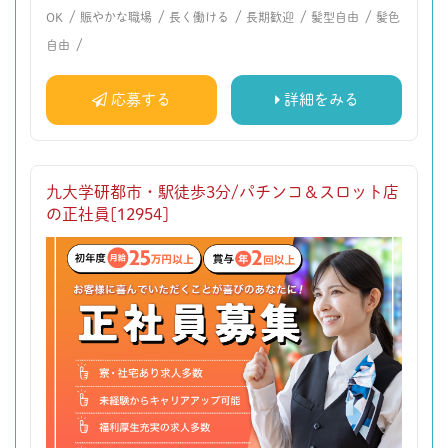
/
/
/
/
/
OK
賑やかな職場
長く働ける
長期歓迎
髪型自由
髪色
/
自由
応募する
詳細をみる
九大学研都市・駅徒歩3分/パチンコ＆スロット店
の正社員[12954]