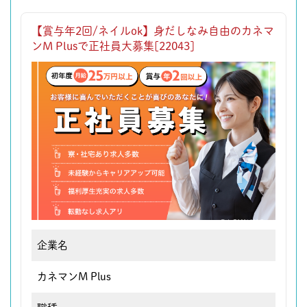
【賞与年2回/ネイルok】身だしなみ自由のカネマ
ンM Plusで正社員大募集[22043]
企業名
カネマンM Plus