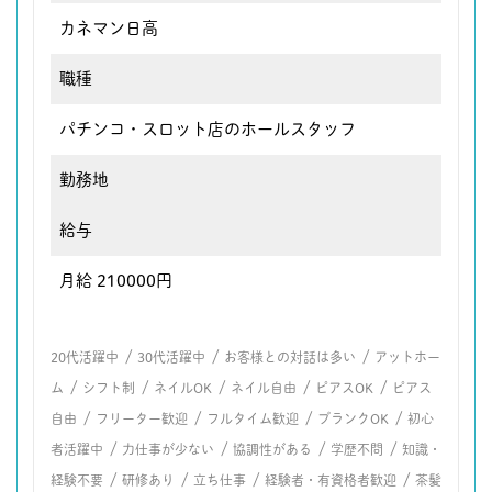
カネマン日高
職種
パチンコ・スロット店のホールスタッフ
勤務地
給与
月給 210000円
/
/
/
20代活躍中
30代活躍中
お客様との対話は多い
アットホー
/
/
/
/
/
ム
シフト制
ネイルOK
ネイル自由
ピアスOK
ピアス
/
/
/
/
自由
フリーター歓迎
フルタイム歓迎
ブランクOK
初心
/
/
/
/
者活躍中
力仕事が少ない
協調性がある
学歴不問
知識・
/
/
/
/
経験不要
研修あり
立ち仕事
経験者・有資格者歓迎
茶髪