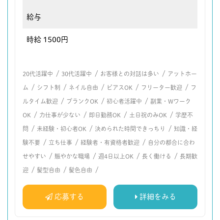
給与
時給 1500円
/
/
/
20代活躍中
30代活躍中
お客様との対話は多い
アットホー
/
/
/
/
/
ム
シフト制
ネイル自由
ピアスOK
フリーター歓迎
フ
/
/
/
ルタイム歓迎
ブランクOK
初心者活躍中
副業・Wワーク
/
/
/
/
OK
力仕事が少ない
即日勤務OK
土日祝のみOK
学歴不
/
/
/
問
未経験・初心者OK
決められた時間できっちり
知識・経
/
/
/
験不要
立ち仕事
経験者・有資格者歓迎
自分の都合に合わ
/
/
/
/
せやすい
賑やかな職場
週4日以上OK
長く働ける
長期歓
/
/
/
迎
髪型自由
髪色自由
応募する
詳細をみる