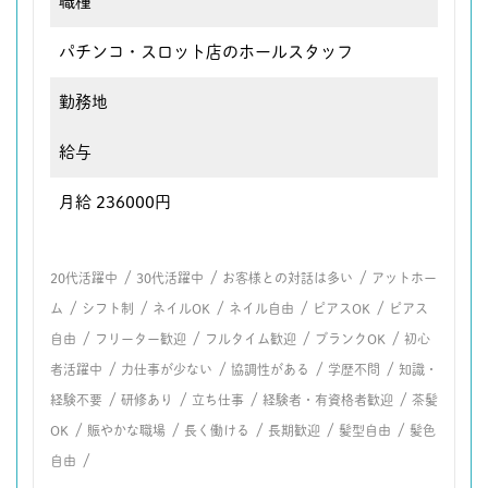
職種
パチンコ・スロット店のホールスタッフ
勤務地
給与
月給 236000円
/
/
/
20代活躍中
30代活躍中
お客様との対話は多い
アットホー
/
/
/
/
/
ム
シフト制
ネイルOK
ネイル自由
ピアスOK
ピアス
/
/
/
/
自由
フリーター歓迎
フルタイム歓迎
ブランクOK
初心
/
/
/
/
者活躍中
力仕事が少ない
協調性がある
学歴不問
知識・
/
/
/
/
経験不要
研修あり
立ち仕事
経験者・有資格者歓迎
茶髪
/
/
/
/
/
OK
賑やかな職場
長く働ける
長期歓迎
髪型自由
髪色
/
自由