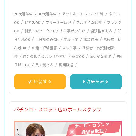
/
/
/
/
20代活躍中
30代活躍中
アットホーム
シフト制
ネイル
/
/
/
/
OK
ピアスOK
フリーター歓迎
フルタイム歓迎
ブランク
/
/
/
/
OK
副業・WワークOK
力仕事が少ない
協調性がある
即
/
/
/
/
日勤務OK
土日祝のみOK
学歴不問
服装自由
未経験・初
/
/
/
心者OK
知識・経験豊富
立ち仕事
経験者・有資格者歓
/
/
/
/
迎
自分の都合に合わせやすい
茶髪OK
賑やかな職場
週4
/
/
/
日以上OK
長く働ける
長期歓迎
応募する
詳細をみる
パチンコ・スロット店のホールスタッフ