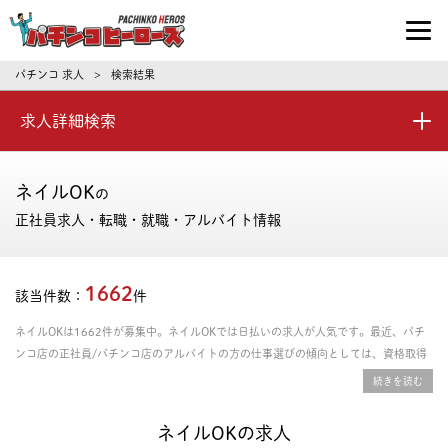
パチンコ求人・転職ならパチンコヒーロ
パチンコ 求人
検索結果
>
求人詳細検索
ネイルOK
の
正社員求人・転職・就職・アルバイト情報
1662
該当件数：
件
ネイルOKは1662件が募集中。ネイルOKでは日払いの求人が人気です。最近、パチ
ンコ店の正社員/パチンコ店のアルバイトの方の仕事選びの傾向としては、資格取得
支援あり、年間休日の多さ、残業時間の少なさを重視される方が多いです。給料や年
収、勤務条件など豊富な情報の中からあなたにピッタリの正社員、パート・アルバイ
トのお仕事を探せます。
ネイルOKの求人