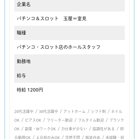
企業名
パチンコ＆スロット 玉屋∞室見
職種
パチンコ・スロット店のホールスタッフ
勤務地
給与
時給 1200円
/
/
/
/
20代活躍中
30代活躍中
アットホーム
シフト制
ネイル
/
/
/
/
OK
ピアスOK
フリーター歓迎
フルタイム歓迎
ブランク
/
/
/
/
OK
副業・WワークOK
力仕事が少ない
協調性がある
即
/
/
/
/
日勤務OK
土日祝のみOK
学歴不問
服装自由
未経験・初