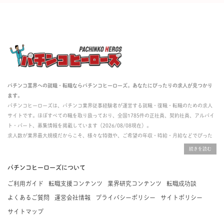
パチンコ業界への就職・転職ならパチンコヒーローズ。あなたにぴったりの求人が見つかり
ます。
パチンコヒーローズは、パチンコ業界従事経験者が運営する就職・復職・転職のための求人
サイトです。ほぼすべての職を取り扱っており、全国1785件の正社員、契約社員、アルバイ
ト・パート、募集情報を掲載しています（2026/08/08現在）。
求人数が業界最大規模だからこそ、様々な特徴や、ご希望の年収・時給・月給などでぴった
りな求人を探すことができ、ご利用者の約96%の方に「満足」とお答えいただいています。
掲載している求人は、すべて契約法人様から寄せられた正規の求人情報です。応募いただい
た内容はすぐに直接事業所に届くためスムーズに転職・復職できます。
パチンコヒーローズについて
ご利用ガイド
転職支援コンテンツ
業界研究コンテンツ
転職成功談
よくあるご質問
運営会社情報
プライバシーポリシー
サイトポリシー
サイトマップ