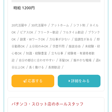
時給 1200円
/
/
/
/
20代活躍中
30代活躍中
アットホーム
シフト制
ネイル
/
/
/
/
OK
ピアスOK
フリーター歓迎
フルタイム歓迎
ブランク
/
/
/
/
OK
副業・WワークOK
力仕事が少ない
協調性がある
即
/
/
/
/
日勤務OK
土日祝のみOK
学歴不問
服装自由
未経験・初
/
/
/
心者OK
知識・経験豊富
立ち仕事
経験者・有資格者歓
/
/
/
/
迎
自分の都合に合わせやすい
茶髪OK
賑やかな職場
週4
/
/
/
日以上OK
長く働ける
長期歓迎
応募する
詳細をみる
パチンコ・スロット店のホールスタッフ