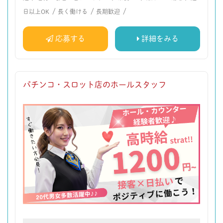
/
/
/
日以上OK
長く働ける
長期歓迎
応募する
詳細をみる
パチンコ・スロット店のホールスタッフ