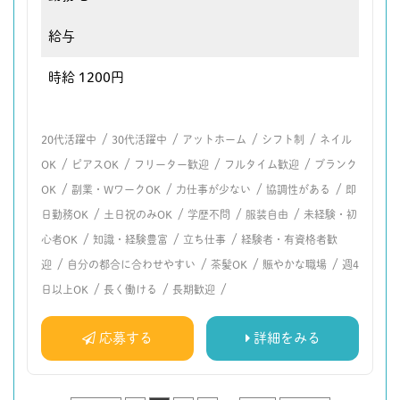
給与
時給 1200円
/
/
/
/
20代活躍中
30代活躍中
アットホーム
シフト制
ネイル
/
/
/
/
OK
ピアスOK
フリーター歓迎
フルタイム歓迎
ブランク
/
/
/
/
OK
副業・WワークOK
力仕事が少ない
協調性がある
即
/
/
/
/
日勤務OK
土日祝のみOK
学歴不問
服装自由
未経験・初
/
/
/
心者OK
知識・経験豊富
立ち仕事
経験者・有資格者歓
/
/
/
/
迎
自分の都合に合わせやすい
茶髪OK
賑やかな職場
週4
/
/
/
日以上OK
長く働ける
長期歓迎
応募する
詳細をみる