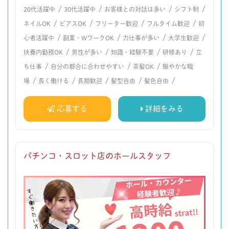
/
/
/
/
20代活躍中
30代活躍中
お客様との対話は多い
シフト制
/
/
/
/
ネイルOK
ピアスOK
フリーター歓迎
フルタイム歓迎
初
/
/
/
/
心者活躍中
副業・WワークOK
力仕事が多い
大学生歓迎
/
/
/
/
扶養内勤務OK
男性が多い
知識・経験不要
研修あり
立
/
/
/
ち仕事
自分の都合に合わせやすい
茶髪OK
賑やかな職
/
/
/
/
/
場
長く働ける
長期歓迎
髪型自由
髪色自由
応募する
詳細をみる
パチンコ・スロット店のホールスタッフ