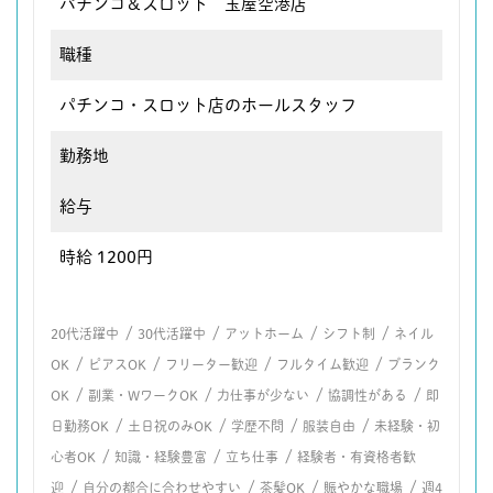
パチンコ＆スロット 玉屋空港店
職種
パチンコ・スロット店のホールスタッフ
勤務地
給与
時給 1200円
/
/
/
/
20代活躍中
30代活躍中
アットホーム
シフト制
ネイル
/
/
/
/
OK
ピアスOK
フリーター歓迎
フルタイム歓迎
ブランク
/
/
/
/
OK
副業・WワークOK
力仕事が少ない
協調性がある
即
/
/
/
/
日勤務OK
土日祝のみOK
学歴不問
服装自由
未経験・初
/
/
/
心者OK
知識・経験豊富
立ち仕事
経験者・有資格者歓
/
/
/
/
迎
自分の都合に合わせやすい
茶髪OK
賑やかな職場
週4