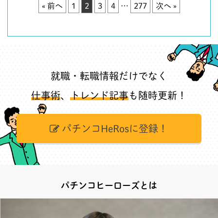
« 前へ
1
2
3
4
…
277
次へ »
就職・転職情報だけでなく
仕事術
、
トレンド記事
も随時更新！
パチンコHeRosに登録！
パチンコヒーローズとは