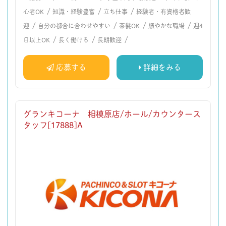
/
/
/
心者OK
知識・経験豊富
立ち仕事
経験者・有資格者歓
/
/
/
/
迎
自分の都合に合わせやすい
茶髪OK
賑やかな職場
週4
/
/
/
日以上OK
長く働ける
長期歓迎
応募する
詳細をみる
グランキコーナ 相模原店/ホール/カウンタース
タッフ[17888]A