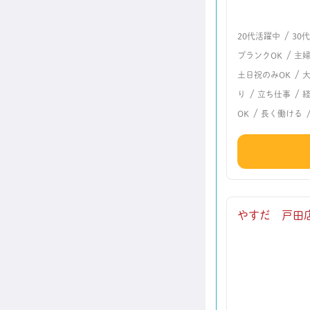
/
20代活躍中
30
/
ブランクOK
主
/
土日祝のみOK
/
/
り
立ち仕事
/
OK
長く働ける
やすだ 戸田店