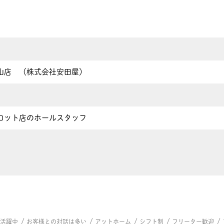
山店 （株式会社安田屋）
ロット店のホールスタッフ
/
/
/
/
/
代活躍中
お客様との対話は多い
アットホーム
シフト制
フリーター歓迎