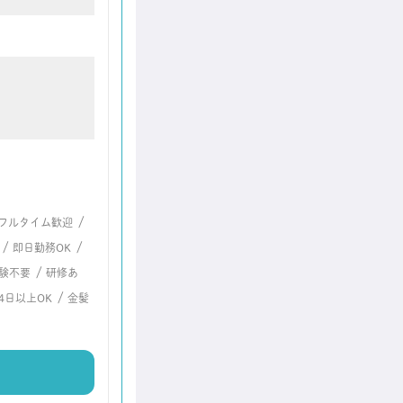
/
フルタイム歓迎
/
/
即日勤務OK
/
験不要
研修あ
/
4日以上OK
金髪