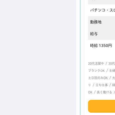
パチンコ・ス
勤務地
給与
時給 1350円
/
20代活躍中
30
/
ブランクOK
主
/
土日祝のみOK
/
/
り
立ち仕事
/
OK
長く働ける