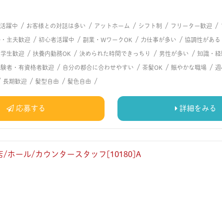
/
/
/
/
/
代活躍中
お客様との対話は多い
アットホーム
シフト制
フリーター歓迎
/
/
/
/
婦・主夫歓迎
初心者活躍中
副業・WワークOK
力仕事が多い
協調性がある
/
/
/
/
大学生歓迎
扶養内勤務OK
決められた時間できっちり
男性が多い
知識・経
/
/
/
/
経験者・有資格者歓迎
自分の都合に合わせやすい
茶髪OK
賑やかな職場
週
/
/
/
/
長期歓迎
髪型自由
髪色自由
応募する
詳細をみる
/ホール/カウンタースタッフ[10180]A