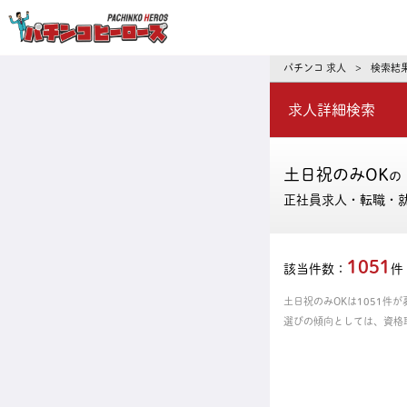
パチンコ求人・転職ならパチンコヒーロ
パチンコ 求人
検索結
>
求人詳細検索
土日祝のみOK
の
正社員求人・転職・
1051
該当件数：
件
土日祝のみOKは1051
選びの傾向としては、資格
の中からあなたにピッタリ