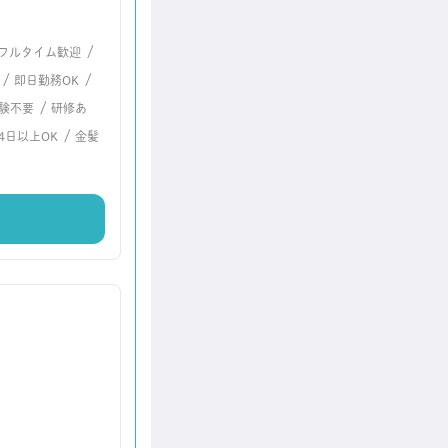
/
フルタイム歓迎
/
/
即日勤務OK
/
験不要
研修あ
/
4日以上OK
金髪