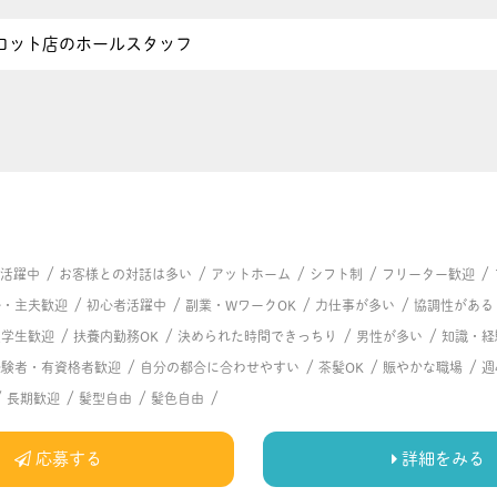
ロット店のホールスタッフ
/
/
/
/
/
代活躍中
お客様との対話は多い
アットホーム
シフト制
フリーター歓迎
/
/
/
/
婦・主夫歓迎
初心者活躍中
副業・WワークOK
力仕事が多い
協調性がある
/
/
/
/
大学生歓迎
扶養内勤務OK
決められた時間できっちり
男性が多い
知識・経
/
/
/
/
経験者・有資格者歓迎
自分の都合に合わせやすい
茶髪OK
賑やかな職場
週
/
/
/
/
長期歓迎
髪型自由
髪色自由
応募する
詳細をみる