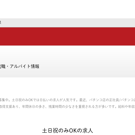
ーズ
果
就職・アルバイト情報
件が募集中。土日祝のみOKでは日払いの求人が人気です。最近、パチンコ店の正社員/パチン
取得支援あり、年間休日の多さ、残業時間の少なさを重視される方が多いです。給料や年収
の正社員、パート・アルバイトのお仕事を探せます。
土日祝のみOKの求人