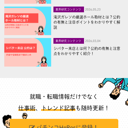
業界研究コンテンツ
2026,05,23
滝沢ガレソの厳選ホール取材とは？公約
の有無と注目ポイントをわかりやすく解
説
業界研究コンテンツ
2026,03,04
シバター来店とは何？公約の有無と注意
点をわかりやすく紹介！
就職・転職情報だけでなく
仕事術
、
トレンド記事
も随時更新！
パチンコHeRosに登録！