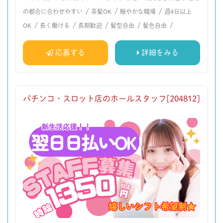
/
/
/
の都合に合わせやすい
茶髪OK
賑やかな職場
週4日以上
/
/
/
/
/
OK
長く働ける
長期歓迎
髪型自由
髪色自由
応募する
詳細をみる
パチンコ・スロット店のホールスタッフ[204812]