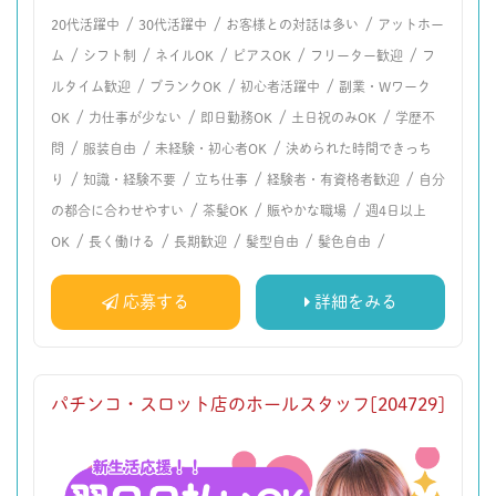
/
/
/
20代活躍中
30代活躍中
お客様との対話は多い
アットホー
/
/
/
/
/
ム
シフト制
ネイルOK
ピアスOK
フリーター歓迎
フ
/
/
/
ルタイム歓迎
ブランクOK
初心者活躍中
副業・Wワーク
/
/
/
/
OK
力仕事が少ない
即日勤務OK
土日祝のみOK
学歴不
/
/
/
問
服装自由
未経験・初心者OK
決められた時間できっち
/
/
/
/
り
知識・経験不要
立ち仕事
経験者・有資格者歓迎
自分
/
/
/
の都合に合わせやすい
茶髪OK
賑やかな職場
週4日以上
/
/
/
/
/
OK
長く働ける
長期歓迎
髪型自由
髪色自由
応募する
詳細をみる
パチンコ・スロット店のホールスタッフ[204729]