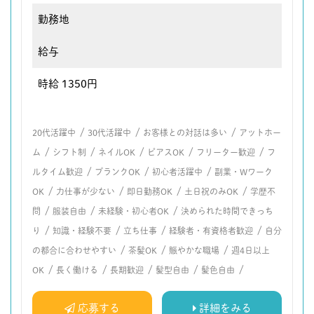
勤務地
給与
時給 1350円
/
/
/
20代活躍中
30代活躍中
お客様との対話は多い
アットホー
/
/
/
/
/
ム
シフト制
ネイルOK
ピアスOK
フリーター歓迎
フ
/
/
/
ルタイム歓迎
ブランクOK
初心者活躍中
副業・Wワーク
/
/
/
/
OK
力仕事が少ない
即日勤務OK
土日祝のみOK
学歴不
/
/
/
問
服装自由
未経験・初心者OK
決められた時間できっち
/
/
/
/
り
知識・経験不要
立ち仕事
経験者・有資格者歓迎
自分
/
/
/
の都合に合わせやすい
茶髪OK
賑やかな職場
週4日以上
/
/
/
/
/
OK
長く働ける
長期歓迎
髪型自由
髪色自由
応募する
詳細をみる