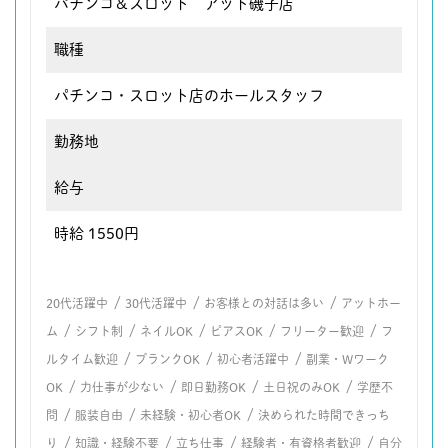
パチンコ＆スロット アット磯子店
職種
パチンコ・スロット店のホールスタッフ
勤務地
給与
時給 1550円
/
/
/
20代活躍中
30代活躍中
お客様との対話は多い
アットホー
/
/
/
/
/
ム
シフト制
ネイルOK
ピアスOK
フリーター歓迎
フ
/
/
/
ルタイム歓迎
ブランクOK
初心者活躍中
副業・Wワーク
/
/
/
/
OK
力仕事が少ない
即日勤務OK
土日祝のみOK
学歴不
/
/
/
問
服装自由
未経験・初心者OK
決められた時間できっち
/
/
/
/
り
知識・経験不要
立ち仕事
経験者・有資格者歓迎
自分