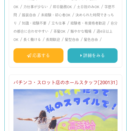
/
/
/
/
OK
力仕事が少ない
即日勤務OK
土日祝のみOK
学歴不
/
/
/
問
服装自由
未経験・初心者OK
決められた時間できっち
/
/
/
/
り
知識・経験不要
立ち仕事
経験者・有資格者歓迎
自分
/
/
/
の都合に合わせやすい
茶髪OK
賑やかな職場
週4日以上
/
/
/
/
/
OK
長く働ける
長期歓迎
髪型自由
髪色自由
応募する
詳細をみる
パチンコ・スロット店のホールスタッフ[200131]