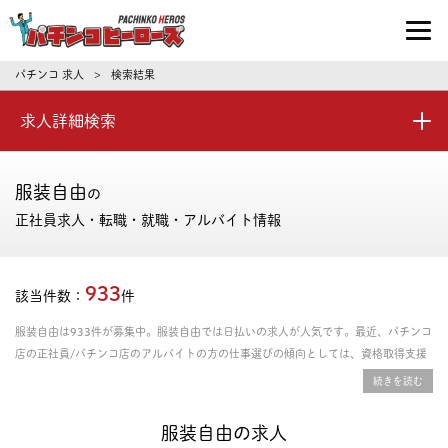
パチンコ求人・転職ならパチンコヒーロ
パチンコ 求人
検索結果
>
求人詳細検索
服装自由
の
正社員求人・転職・就職・アルバイト情報
933
該当件数：
件
服装自由は933件が募集中。服装自由では日払いの求人が人気です。最近、パチンコ
店の正社員/パチンコ店のアルバイトの方の仕事選びの傾向としては、資格取得支援
あり、年間休日の多さ、残業時間の少なさを重視される方が多いです。給料や年収、
勤務条件など豊富な情報の中からあなたにピッタリの正社員、パート・アルバイトの
お仕事を探せます。
服装自由の求人