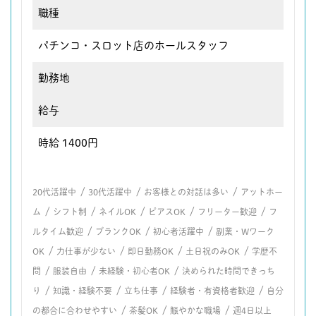
職種
パチンコ・スロット店のホールスタッフ
勤務地
給与
時給 1400円
/
/
/
20代活躍中
30代活躍中
お客様との対話は多い
アットホー
/
/
/
/
/
ム
シフト制
ネイルOK
ピアスOK
フリーター歓迎
フ
/
/
/
ルタイム歓迎
ブランクOK
初心者活躍中
副業・Wワーク
/
/
/
/
OK
力仕事が少ない
即日勤務OK
土日祝のみOK
学歴不
/
/
/
問
服装自由
未経験・初心者OK
決められた時間できっち
/
/
/
/
り
知識・経験不要
立ち仕事
経験者・有資格者歓迎
自分
/
/
/
の都合に合わせやすい
茶髪OK
賑やかな職場
週4日以上