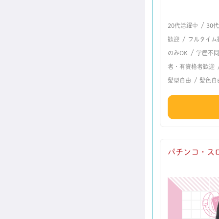
/
20代活躍中
30
/
歓迎
フルタイム
/
のみOK
学歴不
者・有資格者歓迎
/
髪型自由
髪色自
パチンコ・スロ