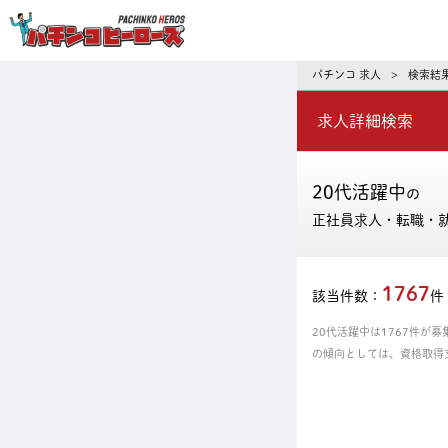
パチンコ求人・転職ならパチンコヒーロ
パチンコ 求人
検索結
>
求人詳細検索
20代活躍中
の
正社員求人・転職・
1767
該当件数：
件
20代活躍中は1767件が
の傾向としては、資格取得
からあなたにピッタリの正