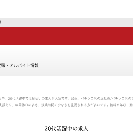
ーズ
果
就職・アルバイト情報
募集中。20代活躍中では日払いの求人が人気です。最近、パチンコ店の正社員/パチンコ店
支援あり、年間休日の多さ、残業時間の少なさを重視される方が多いです。給料や年収、勤
社員、パート・アルバイトのお仕事を探せます。
20代活躍中の求人