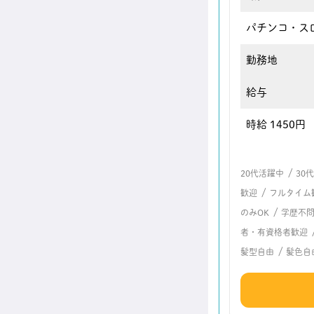
パチンコ・ス
勤務地
給与
時給 1450円
/
20代活躍中
30
/
歓迎
フルタイム
/
のみOK
学歴不
者・有資格者歓迎
/
髪型自由
髪色自