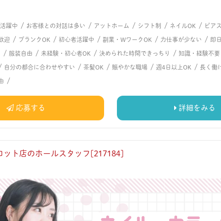
/
/
/
/
/
代活躍中
お客様との対話は多い
アットホーム
シフト制
ネイルOK
ピアス
/
/
/
/
/
歓迎
ブランクOK
初心者活躍中
副業・WワークOK
力仕事が少ない
即日
/
/
/
/
問
服装自由
未経験・初心者OK
決められた時間できっちり
知識・経験不要
/
/
/
/
/
自分の都合に合わせやすい
茶髪OK
賑やかな職場
週4日以上OK
長く働
/
由
応募する
詳細をみる
ット店のホールスタッフ[217184]