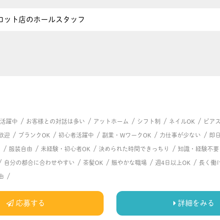
ロット店のホールスタッフ
/
/
/
/
/
代活躍中
お客様との対話は多い
アットホーム
シフト制
ネイルOK
ピアス
/
/
/
/
/
歓迎
ブランクOK
初心者活躍中
副業・WワークOK
力仕事が少ない
即日
/
/
/
/
問
服装自由
未経験・初心者OK
決められた時間できっちり
知識・経験不要
/
/
/
/
/
自分の都合に合わせやすい
茶髪OK
賑やかな職場
週4日以上OK
長く働
/
由
応募する
詳細をみる