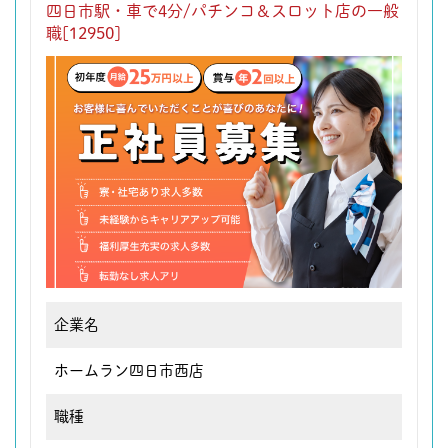
四日市駅・車で4分/パチンコ＆スロット店の一般
職[12950]
企業名
ホームラン四日市西店
職種