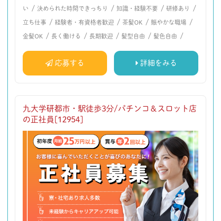
/
/
/
/
い
決められた時間できっちり
知識・経験不要
研修あり
/
/
/
/
立ち仕事
経験者・有資格者歓迎
茶髪OK
賑やかな職場
/
/
/
/
/
金髪OK
長く働ける
長期歓迎
髪型自由
髪色自由
応募する
詳細をみる
九大学研都市・駅徒歩3分/パチンコ＆スロット店
の正社員[12954]