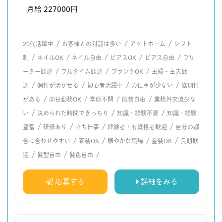
月給 227000円
/
/
/
20代活躍中
お客様との対話は多い
アットホーム
シフト
/
/
/
/
/
制
ネイルOK
ネイル自由
ピアスOK
ピアス自由
フリ
/
/
/
ーター歓迎
フルタイム歓迎
ブランクOK
主婦・主夫歓
/
/
/
/
迎
個性が活かせる
初心者活躍中
力仕事が少ない
協調性
/
/
/
/
がある
即日勤務OK
学歴不問
服装自由
業務外交流少な
/
/
/
い
決められた時間できっちり
知識・経験不要
知識・経験
/
/
/
/
豊富
研修あり
立ち仕事
経験者・有資格者歓迎
自分の都
/
/
/
/
合に合わせやすい
茶髪OK
賑やかな職場
金髪OK
長期歓
/
/
/
迎
髪型自由
髪色自由
応募する
詳細をみる