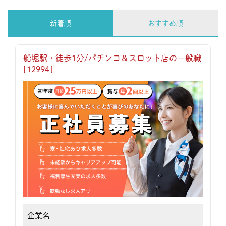
新着順
おすすめ順
船堀駅・徒歩1分/パチンコ＆スロット店の一般職
[12994]
企業名