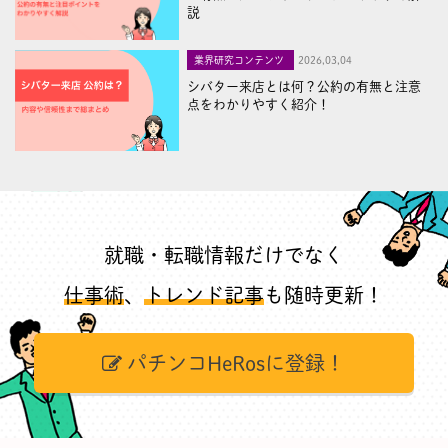
説
業界研究コンテンツ
2026,03,04
シバター来店とは何？公約の有無と注意
点をわかりやすく紹介！
就職・転職情報だけでなく
仕事術
、
トレンド記事
も随時更新！
パチンコHeRosに登録！