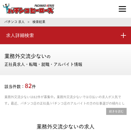
パチンコ求人・転職ならパチンコヒーロ
パチンコ 求人
検索結果
>
求人詳細検索
業務外交流少ない
の
正社員求人・転職・就職・アルバイト情報
82
該当件数：
件
業務外交流少ないは82件が募集中。業務外交流少ないでは日払いの求人が人気で
す。最近、パチンコ店の正社員/パチンコ店のアルバイトの方の仕事選びの傾向とし
ては、資格取得支援あり、年間休日の多さ、残業時間の少なさを重視される方が多い
です。給料や年収、勤務条件など豊富な情報の中からあなたにピッタリの正社員、パ
ート・アルバイトのお仕事を探せます。
業務外交流少ないの求人