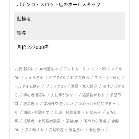
パチンコ・スロット店のホールスタッフ
勤務地
給与
月給 227000円
/
/
/
/
20代活躍中
30代活躍中
アットホーム
シフト制
ネイル
/
/
/
/
/
OK
ネイル自由
ピアスOK
ピアス自由
フリーター歓迎
/
/
/
フルタイム歓迎
ブランクOK
主婦・主夫歓迎
個性が活かせ
/
/
/
/
る
初心者活躍中
力仕事が少ない
協調性がある
学歴不
/
/
/
問
服装自由
業務外交流少ない
決められた時間できっち
/
/
/
/
り
知識・経験不要
知識・経験豊富
研修あり
立ち仕
/
/
/
/
事
経験者・有資格者歓迎
茶髪OK
賑やかな職場
金髪
/
/
/
/
/
OK
長く働ける
長期歓迎
髪型自由
髪色自由