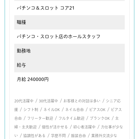
パチンコ＆スロット コア21
職種
パチンコ・スロット店のホールスタッフ
勤務地
給与
月給 240000円
/
/
/
20代活躍中
30代活躍中
お客様との対話は多い
シニア応
/
/
/
/
/
援
シフト制
ネイルOK
ネイル自由
ピアスOK
ピアス
/
/
/
/
自由
フリーター歓迎
フルタイム歓迎
ブランクOK
主
/
/
/
婦・主夫歓迎
個性が活かせる
初心者活躍中
力仕事が少な
/
/
/
/
い
協調性がある
学歴不問
服装自由
業務外交流少な