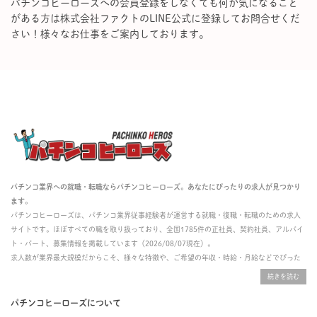
パチンコヒーローズへの会員登録をしなくても何か気になること
がある方は株式会社ファクトのLINE公式に登録してお問合せくだ
さい！様々なお仕事をご案内しております。
パチンコ業界への就職・転職ならパチンコヒーローズ。あなたにぴったりの求人が見つかり
ます。
パチンコヒーローズは、パチンコ業界従事経験者が運営する就職・復職・転職のための求人
サイトです。ほぼすべての職を取り扱っており、全国1785件の正社員、契約社員、アルバイ
ト・パート、募集情報を掲載しています（2026/08/07現在）。
求人数が業界最大規模だからこそ、様々な特徴や、ご希望の年収・時給・月給などでぴった
りな求人を探すことができ、ご利用者の約96%の方に「満足」とお答えいただいています。
掲載している求人は、すべて契約法人様から寄せられた正規の求人情報です。応募いただい
た内容はすぐに直接事業所に届くためスムーズに転職・復職できます。
パチンコヒーローズについて