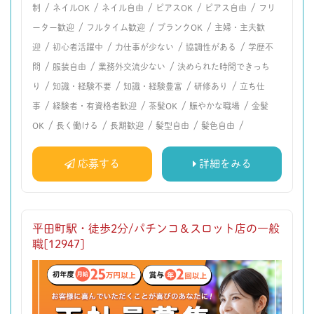
/
/
/
/
/
制
ネイルOK
ネイル自由
ピアスOK
ピアス自由
フリ
/
/
/
ーター歓迎
フルタイム歓迎
ブランクOK
主婦・主夫歓
/
/
/
/
迎
初心者活躍中
力仕事が少ない
協調性がある
学歴不
/
/
/
問
服装自由
業務外交流少ない
決められた時間できっち
/
/
/
/
り
知識・経験不要
知識・経験豊富
研修あり
立ち仕
/
/
/
/
事
経験者・有資格者歓迎
茶髪OK
賑やかな職場
金髪
/
/
/
/
/
OK
長く働ける
長期歓迎
髪型自由
髪色自由
応募する
詳細をみる
平田町駅・徒歩2分/パチンコ＆スロット店の一般
職[12947]