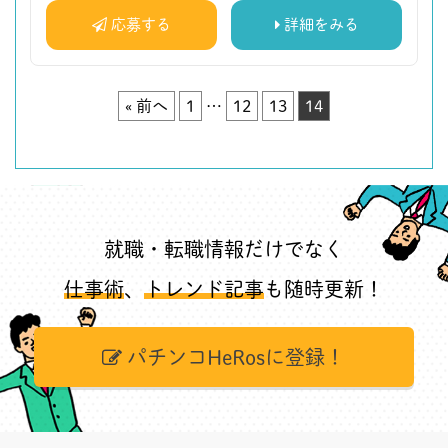
応募する
詳細をみる
« 前へ
1
…
12
13
14
就職・転職情報だけでなく
仕事術
、
トレンド記事
も随時更新！
パチンコHeRosに登録！