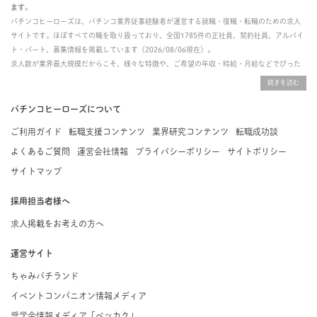
ます。
パチンコヒーローズは、パチンコ業界従事経験者が運営する就職・復職・転職のための求人
サイトです。ほぼすべての職を取り扱っており、全国1785件の正社員、契約社員、アルバイ
ト・パート、募集情報を掲載しています（2026/08/06現在）。
求人数が業界最大規模だからこそ、様々な特徴や、ご希望の年収・時給・月給などでぴった
りな求人を探すことができ、ご利用者の約96%の方に「満足」とお答えいただいています。
掲載している求人は、すべて契約法人様から寄せられた正規の求人情報です。応募いただい
た内容はすぐに直接事業所に届くためスムーズに転職・復職できます。
パチンコヒーローズについて
ご利用ガイド
転職支援コンテンツ
業界研究コンテンツ
転職成功談
よくあるご質問
運営会社情報
プライバシーポリシー
サイトポリシー
サイトマップ
採用担当者様へ
求人掲載をお考えの方へ
運営サイト
ちゃみパチランド
イベントコンパニオン情報メディア
奨学金情報メディア「ベッカク」