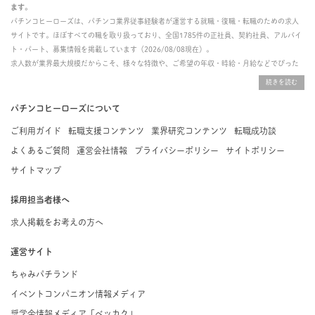
ます。
パチンコヒーローズは、パチンコ業界従事経験者が運営する就職・復職・転職のための求人
サイトです。ほぼすべての職を取り扱っており、全国1785件の正社員、契約社員、アルバイ
ト・パート、募集情報を掲載しています（2026/08/08現在）。
求人数が業界最大規模だからこそ、様々な特徴や、ご希望の年収・時給・月給などでぴった
りな求人を探すことができ、ご利用者の約96%の方に「満足」とお答えいただいています。
掲載している求人は、すべて契約法人様から寄せられた正規の求人情報です。応募いただい
た内容はすぐに直接事業所に届くためスムーズに転職・復職できます。
パチンコヒーローズについて
ご利用ガイド
転職支援コンテンツ
業界研究コンテンツ
転職成功談
よくあるご質問
運営会社情報
プライバシーポリシー
サイトポリシー
サイトマップ
採用担当者様へ
求人掲載をお考えの方へ
運営サイト
ちゃみパチランド
イベントコンパニオン情報メディア
奨学金情報メディア「ベッカク」