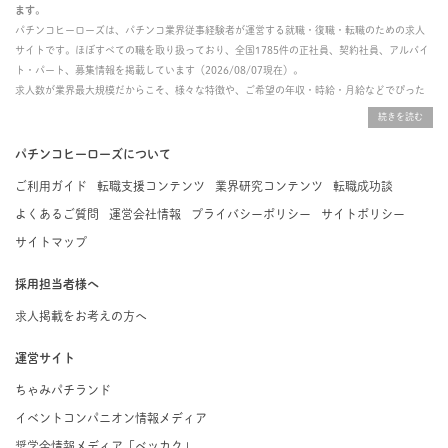
ます。
パチンコヒーローズは、パチンコ業界従事経験者が運営する就職・復職・転職のための求人
サイトです。ほぼすべての職を取り扱っており、全国1785件の正社員、契約社員、アルバイ
ト・パート、募集情報を掲載しています（2026/08/07現在）。
求人数が業界最大規模だからこそ、様々な特徴や、ご希望の年収・時給・月給などでぴった
りな求人を探すことができ、ご利用者の約96%の方に「満足」とお答えいただいています。
掲載している求人は、すべて契約法人様から寄せられた正規の求人情報です。応募いただい
た内容はすぐに直接事業所に届くためスムーズに転職・復職できます。
パチンコヒーローズについて
ご利用ガイド
転職支援コンテンツ
業界研究コンテンツ
転職成功談
よくあるご質問
運営会社情報
プライバシーポリシー
サイトポリシー
サイトマップ
採用担当者様へ
求人掲載をお考えの方へ
運営サイト
ちゃみパチランド
イベントコンパニオン情報メディア
奨学金情報メディア「ベッカク」