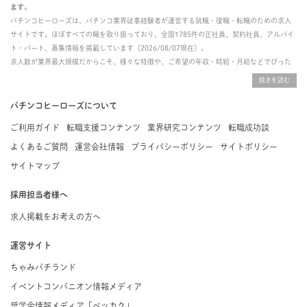
ます。
パチンコヒーローズは、パチンコ業界従事経験者が運営する就職・復職・転職のための求人
サイトです。ほぼすべての職を取り扱っており、全国1785件の正社員、契約社員、アルバイ
ト・パート、募集情報を掲載しています（2026/08/07現在）。
求人数が業界最大規模だからこそ、様々な特徴や、ご希望の年収・時給・月給などでぴった
りな求人を探すことができ、ご利用者の約96%の方に「満足」とお答えいただいています。
掲載している求人は、すべて契約法人様から寄せられた正規の求人情報です。応募いただい
た内容はすぐに直接事業所に届くためスムーズに転職・復職できます。
パチンコヒーローズについて
ご利用ガイド
転職支援コンテンツ
業界研究コンテンツ
転職成功談
よくあるご質問
運営会社情報
プライバシーポリシー
サイトポリシー
サイトマップ
採用担当者様へ
求人掲載をお考えの方へ
運営サイト
ちゃみパチランド
イベントコンパニオン情報メディア
奨学金情報メディア「ベッカク」