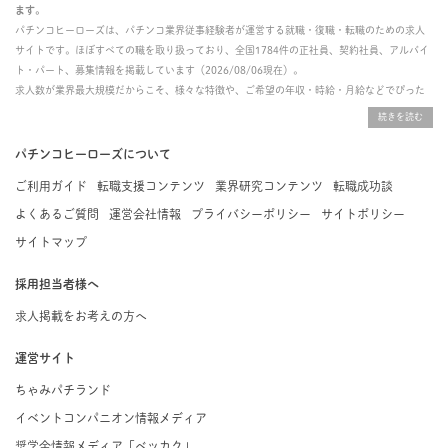
ます。
パチンコヒーローズは、パチンコ業界従事経験者が運営する就職・復職・転職のための求人
サイトです。ほぼすべての職を取り扱っており、全国1784件の正社員、契約社員、アルバイ
ト・パート、募集情報を掲載しています（2026/08/06現在）。
求人数が業界最大規模だからこそ、様々な特徴や、ご希望の年収・時給・月給などでぴった
りな求人を探すことができ、ご利用者の約96%の方に「満足」とお答えいただいています。
掲載している求人は、すべて契約法人様から寄せられた正規の求人情報です。応募いただい
た内容はすぐに直接事業所に届くためスムーズに転職・復職できます。
パチンコヒーローズについて
ご利用ガイド
転職支援コンテンツ
業界研究コンテンツ
転職成功談
よくあるご質問
運営会社情報
プライバシーポリシー
サイトポリシー
サイトマップ
採用担当者様へ
求人掲載をお考えの方へ
運営サイト
ちゃみパチランド
イベントコンパニオン情報メディア
奨学金情報メディア「ベッカク」