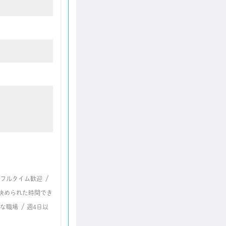
/
フルタイム歓迎
決められた時間でき
/
な職場
週4日以