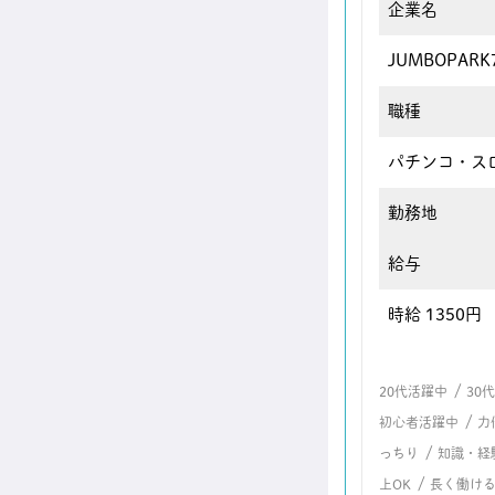
企業名
JUMBOPAR
職種
パチンコ・ス
勤務地
給与
時給 1350円
/
20代活躍中
30
/
初心者活躍中
力
/
っちり
知識・経
/
上OK
長く働け