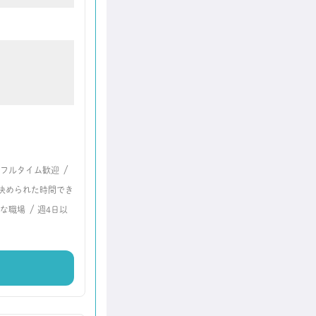
/
フルタイム歓迎
決められた時間でき
/
な職場
週4日以