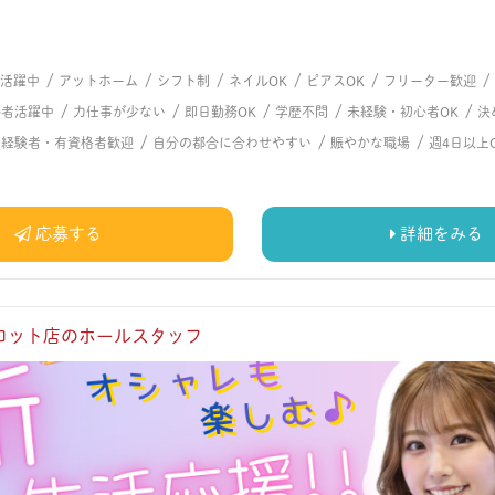
/
/
/
/
/
/
代活躍中
アットホーム
シフト制
ネイルOK
ピアスOK
フリーター歓迎
/
/
/
/
/
心者活躍中
力仕事が少ない
即日勤務OK
学歴不問
未経験・初心者OK
決
/
/
/
/
経験者・有資格者歓迎
自分の都合に合わせやすい
賑やかな職場
週4日以上
応募する
詳細をみる
ロット店のホールスタッフ