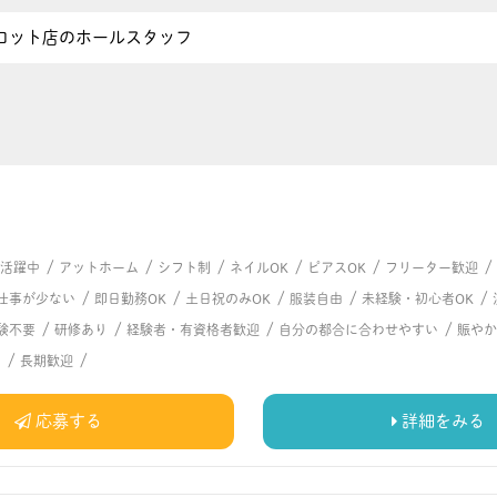
ロット店のホールスタッフ
/
/
/
/
/
/
代活躍中
アットホーム
シフト制
ネイルOK
ピアスOK
フリーター歓迎
/
/
/
/
/
仕事が少ない
即日勤務OK
土日祝のみOK
服装自由
未経験・初心者OK
/
/
/
/
験不要
研修あり
経験者・有資格者歓迎
自分の都合に合わせやすい
賑やか
/
/
る
長期歓迎
応募する
詳細をみる