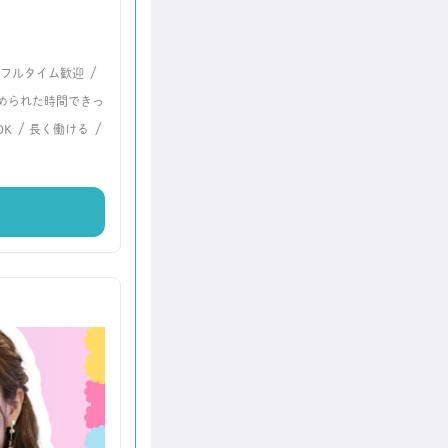
/
フルタイム歓迎
められた時間できっ
/
/
OK
長く働ける