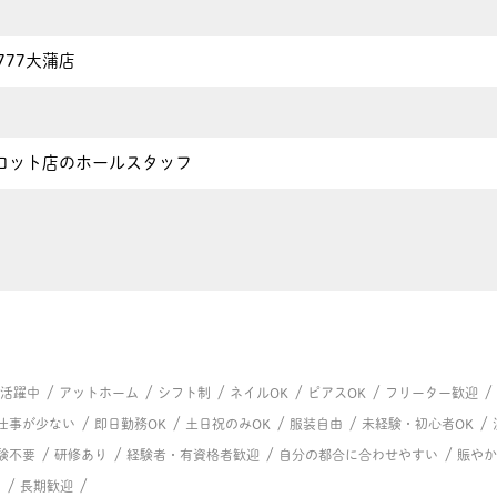
K777大蒲店
ロット店のホールスタッフ
/
/
/
/
/
/
代活躍中
アットホーム
シフト制
ネイルOK
ピアスOK
フリーター歓迎
/
/
/
/
/
仕事が少ない
即日勤務OK
土日祝のみOK
服装自由
未経験・初心者OK
/
/
/
/
験不要
研修あり
経験者・有資格者歓迎
自分の都合に合わせやすい
賑やか
/
/
る
長期歓迎