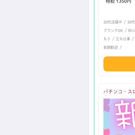
時給 1350円
/
20代活躍中
30
/
ブランクOK
初
/
ちり
立ち仕事
/
長期歓迎
パチンコ・ス