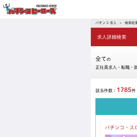
パチンコ求人・転職ならパチンコヒーロ
パチンコ 求人
検索結
>
求人詳細検索
全て
の
正社員求人・転職・
1785
該当件数：
件
パチンコ・ス