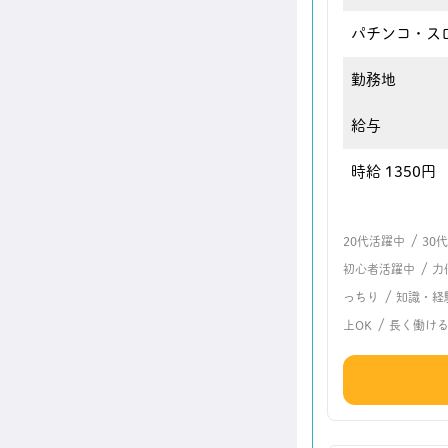
パチンコ・ス
勤務地
給与
時給 1350円
/
20代活躍中
30
/
初心者活躍中
力
/
っちり
知識・経
/
上OK
長く働け