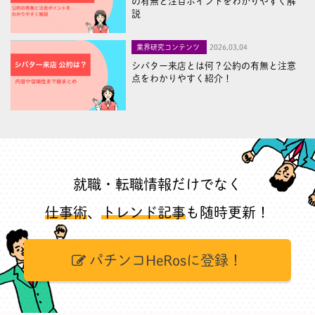
の有無と注目ポイントをわかりやすく解
説
業界研究コンテンツ
2026,03,04
シバター来店とは何？公約の有無と注意
点をわかりやすく紹介！
就職・転職情報だけでなく
仕事術
、
トレンド記事
も随時更新！
パチンコHeRosに登録！