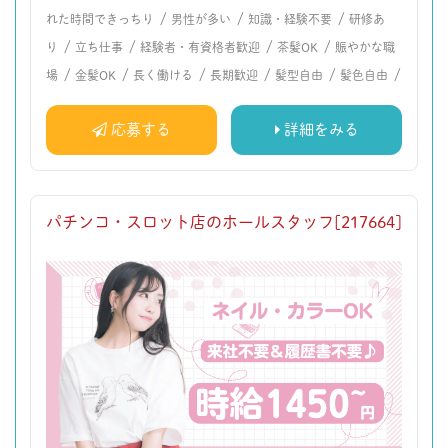
/
/
/
れた時間できっちり
男性が多い
知識・経験不要
研修あ
/
/
/
/
り
立ち仕事
経験者・有資格者歓迎
茶髪OK
賑やかな職
/
/
/
/
/
/
場
金髪OK
長く働ける
長期歓迎
髪型自由
髪色自由
応募する
詳細をみる
パチンコ・スロット店のホールスタッフ[217664]