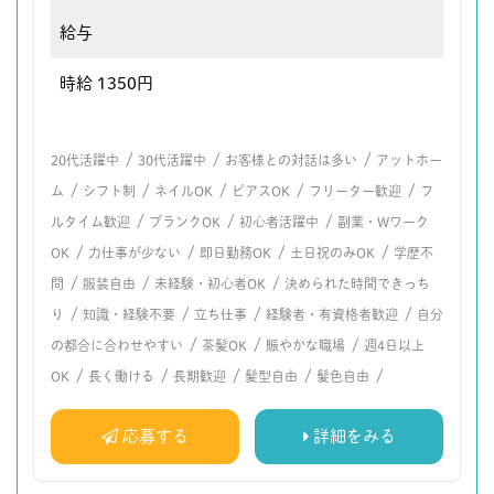
給与
時給 1350円
/
/
/
20代活躍中
30代活躍中
お客様との対話は多い
アットホー
/
/
/
/
/
ム
シフト制
ネイルOK
ピアスOK
フリーター歓迎
フ
/
/
/
ルタイム歓迎
ブランクOK
初心者活躍中
副業・Wワーク
/
/
/
/
OK
力仕事が少ない
即日勤務OK
土日祝のみOK
学歴不
/
/
/
問
服装自由
未経験・初心者OK
決められた時間できっち
/
/
/
/
り
知識・経験不要
立ち仕事
経験者・有資格者歓迎
自分
/
/
/
の都合に合わせやすい
茶髪OK
賑やかな職場
週4日以上
/
/
/
/
/
OK
長く働ける
長期歓迎
髪型自由
髪色自由
応募する
詳細をみる