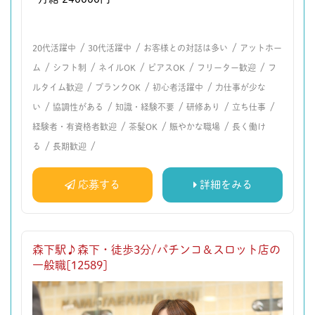
/
/
/
20代活躍中
30代活躍中
お客様との対話は多い
アットホー
/
/
/
/
/
ム
シフト制
ネイルOK
ピアスOK
フリーター歓迎
フ
/
/
/
ルタイム歓迎
ブランクOK
初心者活躍中
力仕事が少な
/
/
/
/
/
い
協調性がある
知識・経験不要
研修あり
立ち仕事
/
/
/
経験者・有資格者歓迎
茶髪OK
賑やかな職場
長く働け
/
/
る
長期歓迎
応募する
詳細をみる
森下駅♪森下・徒歩3分/パチンコ＆スロット店の
一般職[12589]