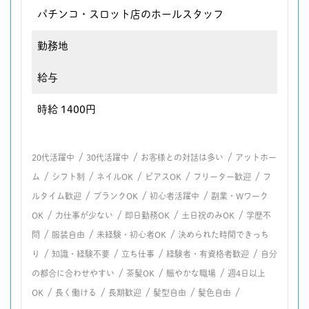
パチンコ・スロット店のホールスタッフ
勤務地
給与
時給 1400円
/
/
/
20代活躍中
30代活躍中
お客様との対話は多い
アットホー
/
/
/
/
/
ム
シフト制
ネイルOK
ピアスOK
フリーター歓迎
フ
/
/
/
ルタイム歓迎
ブランクOK
初心者活躍中
副業・Wワーク
/
/
/
/
OK
力仕事が少ない
即日勤務OK
土日祝のみOK
学歴不
/
/
/
問
服装自由
未経験・初心者OK
決められた時間できっち
/
/
/
/
り
知識・経験不要
立ち仕事
経験者・有資格者歓迎
自分
/
/
/
の都合に合わせやすい
茶髪OK
賑やかな職場
週4日以上
/
/
/
/
/
OK
長く働ける
長期歓迎
髪型自由
髪色自由