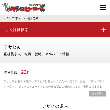
パチンコ求人・転職ならパチンコヒーロ
パチンコ 求人
検索結果
>
求人詳細検索
アサヒ
の
正社員求人・転職・就職・アルバイト情報
23
該当件数：
件
アサヒは23件が募集中。アサヒでは日払いの求人が人気です。最近、パチンコ店の
正社員/パチンコ店のアルバイトの方の仕事選びの傾向としては、資格取得支援あ
り、年間休日の多さ、残業時間の少なさを重視される方が多いです。給料や年収、勤
務条件など豊富な情報の中からあなたにピッタリの正社員、パート・アルバイトのお
仕事を探せます。
アサヒの求人