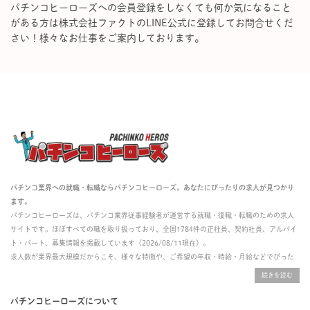
パチンコヒーローズへの会員登録をしなくても何か気になること
がある方は株式会社ファクトのLINE公式に登録してお問合せくだ
さい！様々なお仕事をご案内しております。
パチンコ業界への就職・転職ならパチンコヒーローズ。あなたにぴったりの求人が見つかり
ます。
パチンコヒーローズは、パチンコ業界従事経験者が運営する就職・復職・転職のための求人
サイトです。ほぼすべての職を取り扱っており、全国1784件の正社員、契約社員、アルバイ
ト・パート、募集情報を掲載しています（2026/08/11現在）。
求人数が業界最大規模だからこそ、様々な特徴や、ご希望の年収・時給・月給などでぴった
りな求人を探すことができ、ご利用者の約96%の方に「満足」とお答えいただいています。
掲載している求人は、すべて契約法人様から寄せられた正規の求人情報です。応募いただい
た内容はすぐに直接事業所に届くためスムーズに転職・復職できます。
パチンコヒーローズについて