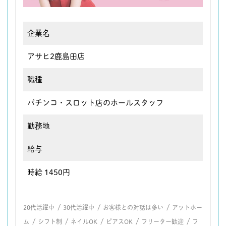
企業名
アサヒ2鹿島田店
職種
パチンコ・スロット店のホールスタッフ
勤務地
給与
時給 1450円
/
/
/
20代活躍中
30代活躍中
お客様との対話は多い
アットホー
/
/
/
/
/
ム
シフト制
ネイルOK
ピアスOK
フリーター歓迎
フ