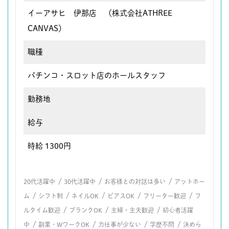
イーアサヒ 伊那店 （株式会社ATHREE
CANVAS）
職種
パチンコ・スロット店のホールスタッフ
勤務地
給与
時給 1300円
/
/
/
20代活躍中
30代活躍中
お客様との対話は多い
アットホー
/
/
/
/
/
ム
シフト制
ネイルOK
ピアスOK
フリーター歓迎
フ
/
/
/
ルタイム歓迎
ブランクOK
主婦・主夫歓迎
初心者活躍
/
/
/
/
中
副業・WワークOK
力仕事が少ない
学歴不問
決めら