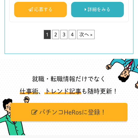
応募する
詳細をみる
1
2
3
4
次へ »
就職・転職情報だけでなく
仕事術
、
トレンド記事
も随時更新！
パチンコHeRosに登録！