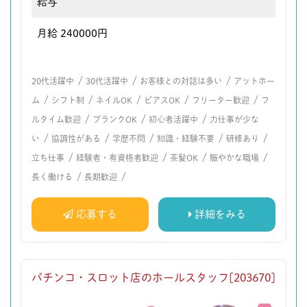
給与
月給 240000円
/
/
/
20代活躍中
30代活躍中
お客様との対話は多い
アットホー
/
/
/
/
/
ム
シフト制
ネイルOK
ピアスOK
フリーター歓迎
フ
/
/
/
ルタイム歓迎
ブランクOK
初心者活躍中
力仕事が少な
/
/
/
/
/
い
協調性がある
学歴不問
知識・経験不要
研修あり
/
/
/
/
立ち仕事
経験者・有資格者歓迎
茶髪OK
賑やかな職場
/
/
長く働ける
長期歓迎
応募する
詳細をみる
パチンコ・スロット店のホールスタッフ[203670]