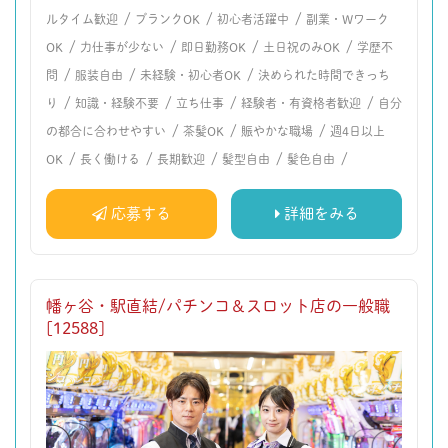
/
/
/
ルタイム歓迎
ブランクOK
初心者活躍中
副業・Wワーク
/
/
/
/
OK
力仕事が少ない
即日勤務OK
土日祝のみOK
学歴不
/
/
/
問
服装自由
未経験・初心者OK
決められた時間できっち
/
/
/
/
り
知識・経験不要
立ち仕事
経験者・有資格者歓迎
自分
/
/
/
の都合に合わせやすい
茶髪OK
賑やかな職場
週4日以上
/
/
/
/
/
OK
長く働ける
長期歓迎
髪型自由
髪色自由
応募する
詳細をみる
幡ヶ谷・駅直結/パチンコ＆スロット店の一般職
[12588]