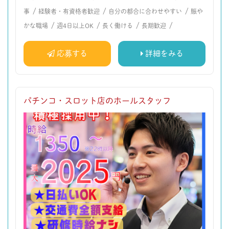
/
/
/
事
経験者・有資格者歓迎
自分の都合に合わせやすい
賑や
/
/
/
/
かな職場
週4日以上OK
長く働ける
長期歓迎
応募する
詳細をみる
パチンコ・スロット店のホールスタッフ