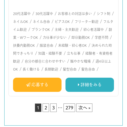
/
/
/
/
20代活躍中
30代活躍中
お客様との対話は多い
シフト制
/
/
/
/
ネイルOK
ネイル自由
ピアスOK
フリーター歓迎
フルタ
/
/
/
/
イム歓迎
ブランクOK
主婦・主夫歓迎
初心者活躍中
副
/
/
/
/
業・WワークOK
力仕事が少ない
即日勤務OK
学歴不問
/
/
/
扶養内勤務OK
服装自由
未経験・初心者OK
決められた時
/
/
/
間できっちり
知識・経験不要
立ち仕事
経験者・有資格者
/
/
/
歓迎
自分の都合に合わせやすい
賑やかな職場
週4日以上
/
/
/
/
/
OK
長く働ける
長期歓迎
髪型自由
髪色自由
応募する
詳細をみる
1
2
3
…
279
次へ »