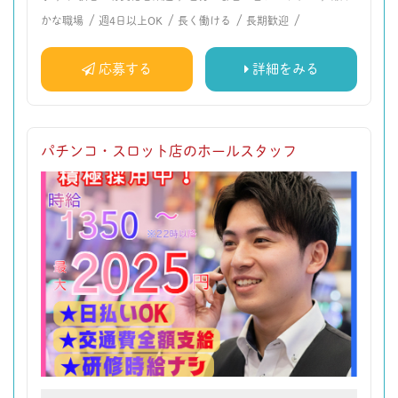
/
/
/
/
かな職場
週4日以上OK
長く働ける
長期歓迎
応募する
詳細をみる
パチンコ・スロット店のホールスタッフ