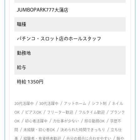
JUMBOPARK777大蒲店
職種
パチンコ・スロット店のホールスタッフ
勤務地
給与
時給 1350円
/
/
/
/
20代活躍中
30代活躍中
アットホーム
シフト制
ネイル
/
/
/
/
OK
ピアスOK
フリーター歓迎
フルタイム歓迎
ブランク
/
/
/
/
OK
初心者活躍中
力仕事が少ない
即日勤務OK
学歴不
/
/
/
問
未経験・初心者OK
決められた時間できっちり
立ち仕
/
/
/
事
経験者・有資格者歓迎
自分の都合に合わせやすい
賑や