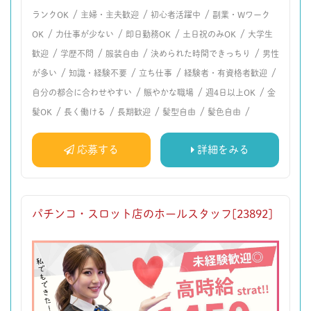
/
/
/
ランクOK
主婦・主夫歓迎
初心者活躍中
副業・Wワーク
/
/
/
/
OK
力仕事が少ない
即日勤務OK
土日祝のみOK
大学生
/
/
/
/
歓迎
学歴不問
服装自由
決められた時間できっちり
男性
/
/
/
/
が多い
知識・経験不要
立ち仕事
経験者・有資格者歓迎
/
/
/
自分の都合に合わせやすい
賑やかな職場
週4日以上OK
金
/
/
/
/
/
髪OK
長く働ける
長期歓迎
髪型自由
髪色自由
応募する
詳細をみる
パチンコ・スロット店のホールスタッフ[23892]