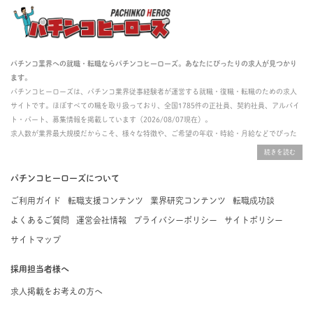
パチンコ業界への就職・転職ならパチンコヒーローズ。あなたにぴったりの求人が見つかり
ます。
パチンコヒーローズは、パチンコ業界従事経験者が運営する就職・復職・転職のための求人
サイトです。ほぼすべての職を取り扱っており、全国1785件の正社員、契約社員、アルバイ
ト・パート、募集情報を掲載しています（2026/08/07現在）。
求人数が業界最大規模だからこそ、様々な特徴や、ご希望の年収・時給・月給などでぴった
りな求人を探すことができ、ご利用者の約96%の方に「満足」とお答えいただいています。
掲載している求人は、すべて契約法人様から寄せられた正規の求人情報です。応募いただい
た内容はすぐに直接事業所に届くためスムーズに転職・復職できます。
パチンコヒーローズについて
ご利用ガイド
転職支援コンテンツ
業界研究コンテンツ
転職成功談
よくあるご質問
運営会社情報
プライバシーポリシー
サイトポリシー
サイトマップ
採用担当者様へ
求人掲載をお考えの方へ