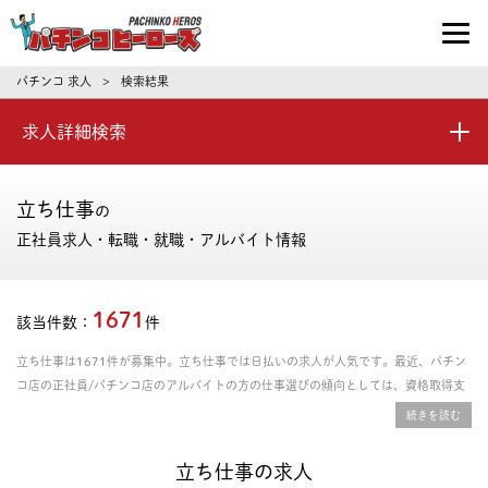
パチンコ求人・転職ならパチンコヒーロ
パチンコ 求人
検索結果
>
求人詳細検索
立ち仕事
の
正社員求人・転職・就職・アルバイト情報
1671
該当件数：
件
立ち仕事は1671件が募集中。立ち仕事では日払いの求人が人気です。最近、パチン
コ店の正社員/パチンコ店のアルバイトの方の仕事選びの傾向としては、資格取得支
援あり、年間休日の多さ、残業時間の少なさを重視される方が多いです。給料や年
収、勤務条件など豊富な情報の中からあなたにピッタリの正社員、パート・アルバイ
トのお仕事を探せます。
立ち仕事の求人