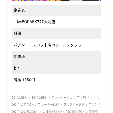
企業名
JUMBOPARK777大蒲店
職種
パチンコ・スロット店のホールスタッフ
勤務地
給与
時給 1350円
/
/
/
/
20代活躍中
30代活躍中
アットホーム
シフト制
ネイル
/
/
/
/
OK
ピアスOK
フリーター歓迎
フルタイム歓迎
ブランク
/
/
/
/
OK
初心者活躍中
力仕事が少ない
即日勤務OK
学歴不