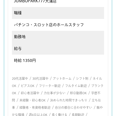
JUMBOPARK777大蒲店
職種
パチンコ・スロット店のホールスタッフ
勤務地
給与
時給 1350円
/
/
/
/
20代活躍中
30代活躍中
アットホーム
シフト制
ネイル
/
/
/
/
OK
ピアスOK
フリーター歓迎
フルタイム歓迎
ブランク
/
/
/
/
OK
初心者活躍中
力仕事が少ない
即日勤務OK
学歴不
/
/
/
問
未経験・初心者OK
決められた時間できっちり
立ち仕
/
/
/
事
経験者・有資格者歓迎
自分の都合に合わせやすい
賑や
/
/
/
/
かな職場
週4日以上OK
長く働ける
長期歓迎