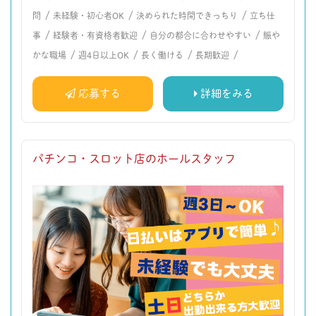
/
/
/
問
未経験・初心者OK
決められた時間できっちり
立ち仕
/
/
/
事
経験者・有資格者歓迎
自分の都合に合わせやすい
賑や
/
/
/
/
かな職場
週4日以上OK
長く働ける
長期歓迎
応募する
詳細をみる
パチンコ・スロット店のホールスタッフ