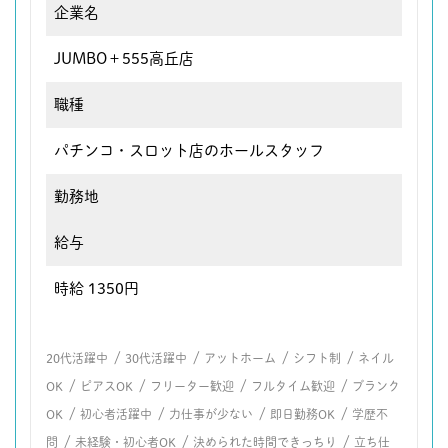
企業名
JUMBO＋555高丘店
職種
パチンコ・スロット店のホールスタッフ
勤務地
給与
時給 1350円
/
/
/
/
20代活躍中
30代活躍中
アットホーム
シフト制
ネイル
/
/
/
/
OK
ピアスOK
フリーター歓迎
フルタイム歓迎
ブランク
/
/
/
/
OK
初心者活躍中
力仕事が少ない
即日勤務OK
学歴不
/
/
/
問
未経験・初心者OK
決められた時間できっちり
立ち仕