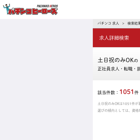
パチンコ求人・転職ならパチンコヒーロ
パチンコ 求人
検索結
>
求人詳細検索
土日祝のみOK
の
正社員求人・転職・
1051
該当件数：
件
土日祝のみOKは1051
選びの傾向としては、資格
の中からあなたにピッタリ