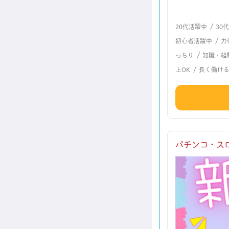
/
20代活躍中
30
/
初心者活躍中
力
/
っちり
知識・経
/
上OK
長く働け
パチンコ・ス