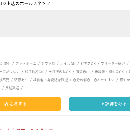
ロット店のホールスタッフ
/
/
/
/
/
/
代活躍中
アットホーム
シフト制
ネイルOK
ピアスOK
フリーター歓迎
/
/
/
/
/
仕事が少ない
即日勤務OK
土日祝のみOK
服装自由
未経験・初心者OK
/
/
/
/
験不要
研修あり
経験者・有資格者歓迎
自分の都合に合わせやすい
賑やか
/
/
る
長期歓迎
応募する
詳細をみる