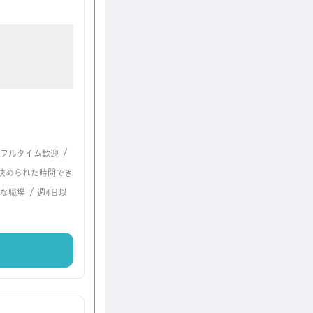
/
フルタイム歓迎
決められた時間でき
/
な職場
週4日以