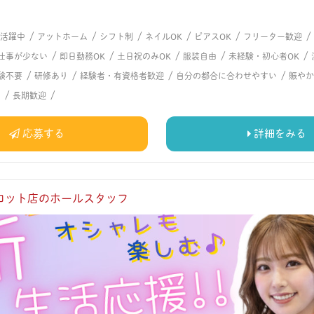
/
/
/
/
/
/
代活躍中
アットホーム
シフト制
ネイルOK
ピアスOK
フリーター歓迎
/
/
/
/
/
仕事が少ない
即日勤務OK
土日祝のみOK
服装自由
未経験・初心者OK
/
/
/
/
験不要
研修あり
経験者・有資格者歓迎
自分の都合に合わせやすい
賑やか
/
/
る
長期歓迎
応募する
詳細をみる
ロット店のホールスタッフ