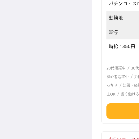
パチンコ・ス
勤務地
給与
時給 1350円
/
20代活躍中
30
/
初心者活躍中
力
/
っちり
知識・経
/
上OK
長く働け