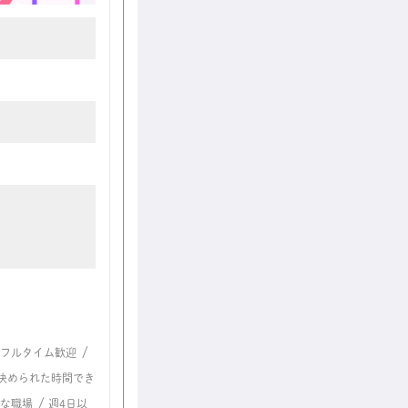
/
フルタイム歓迎
決められた時間でき
/
な職場
週4日以