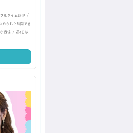
/
フルタイム歓迎
決められた時間でき
/
な職場
週4日以