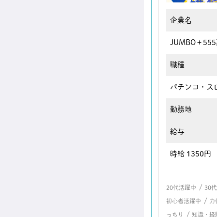
企業名
JUMBO＋55
職種
パチンコ・ス
勤務地
給与
時給 1350円
/
20代活躍中
30
/
初心者活躍中
力
/
っちり
知識・経