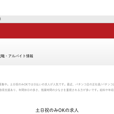
ーズ
果
就職・アルバイト情報
件が募集中。土日祝のみOKでは日払いの求人が人気です。最近、パチンコ店の正社員/パチン
取得支援あり、年間休日の多さ、残業時間の少なさを重視される方が多いです。給料や年収
の正社員、パート・アルバイトのお仕事を探せます。
土日祝のみOKの求人