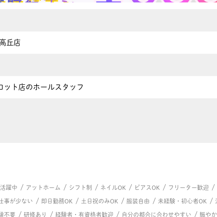
5高丘店
ロット店のホールスタッフ
/
/
/
/
/
/
代活躍中
アットホーム
シフト制
ネイルOK
ピアスOK
フリーター歓迎
/
/
/
/
/
仕事が少ない
即日勤務OK
土日祝のみOK
服装自由
未経験・初心者OK
/
/
/
/
験不要
研修あり
経験者・有資格者歓迎
自分の都合に合わせやすい
賑やか