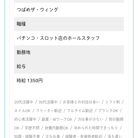
つばめザ・ウィング
職種
パチンコ・スロット店のホールスタッフ
勤務地
給与
時給 1350円
/
/
/
/
20代活躍中
30代活躍中
お客様との対話は多い
シフト制
/
/
/
/
ネイルOK
フリーター歓迎
フルタイム歓迎
ブランクOK
/
/
/
初心者活躍中
副業・WワークOK
力仕事が少ない
即日勤務
/
/
/
/
OK
学歴不問
扶養内勤務OK
決められた時間できっちり
/
/
/
知識・経験不要
立ち仕事
経験者・有資格者歓迎
落ち着い