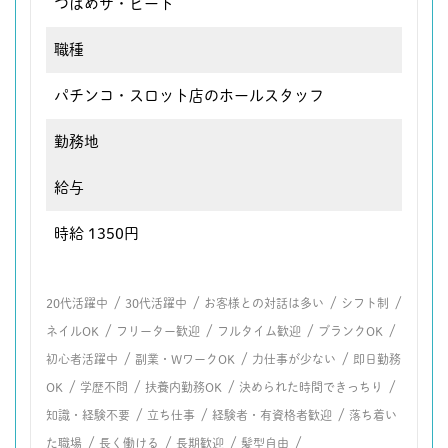
つばめザ・ビート
職種
パチンコ・スロット店のホールスタッフ
勤務地
給与
時給 1350円
/
/
/
/
20代活躍中
30代活躍中
お客様との対話は多い
シフト制
/
/
/
/
ネイルOK
フリーター歓迎
フルタイム歓迎
ブランクOK
/
/
/
初心者活躍中
副業・WワークOK
力仕事が少ない
即日勤務
/
/
/
/
OK
学歴不問
扶養内勤務OK
決められた時間できっちり
/
/
/
知識・経験不要
立ち仕事
経験者・有資格者歓迎
落ち着い
/
/
/
/
た職場
長く働ける
長期歓迎
髪型自由