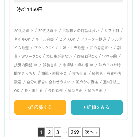
時給 1450円
/
/
/
/
20代活躍中
30代活躍中
お客様との対話は多い
シフト制
/
/
/
/
ネイルOK
ネイル自由
ピアスOK
フリーター歓迎
フルタ
/
/
/
/
イム歓迎
ブランクOK
主婦・主夫歓迎
初心者活躍中
副
/
/
/
/
業・WワークOK
力仕事が少ない
即日勤務OK
学歴不問
/
/
/
扶養内勤務OK
服装自由
未経験・初心者OK
決められた時
/
/
/
間できっちり
知識・経験不要
立ち仕事
経験者・有資格者
/
/
/
歓迎
自分の都合に合わせやすい
賑やかな職場
週4日以上
/
/
/
/
/
OK
長く働ける
長期歓迎
髪型自由
髪色自由
応募する
詳細をみる
1
2
3
…
269
次へ »