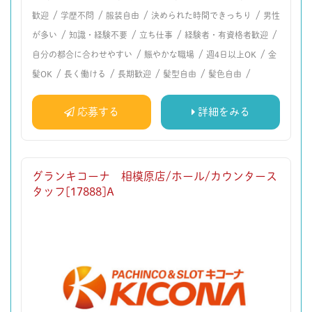
/
/
/
/
歓迎
学歴不問
服装自由
決められた時間できっちり
男性
/
/
/
/
が多い
知識・経験不要
立ち仕事
経験者・有資格者歓迎
/
/
/
自分の都合に合わせやすい
賑やかな職場
週4日以上OK
金
/
/
/
/
/
髪OK
長く働ける
長期歓迎
髪型自由
髪色自由
応募する
詳細をみる
グランキコーナ 相模原店/ホール/カウンタース
タッフ[17888]A