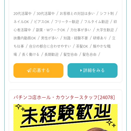
/
/
/
/
20代活躍中
30代活躍中
お客様との対話は多い
シフト制
/
/
/
/
ネイルOK
ピアスOK
フリーター歓迎
フルタイム歓迎
初
/
/
/
/
心者活躍中
副業・WワークOK
力仕事が多い
大学生歓迎
/
/
/
/
扶養内勤務OK
男性が多い
知識・経験不要
研修あり
立
/
/
/
ち仕事
自分の都合に合わせやすい
茶髪OK
賑やかな職
/
/
/
/
/
場
長く働ける
長期歓迎
髪型自由
髪色自由
応募する
詳細をみる
パチンコ店ホール・カウンタースタッフ[24078]