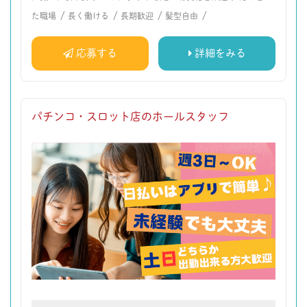
/
/
/
/
た職場
長く働ける
長期歓迎
髪型自由
応募する
詳細をみる
パチンコ・スロット店のホールスタッフ