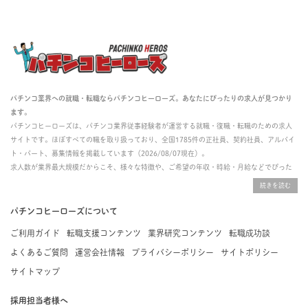
パチンコ業界への就職・転職ならパチンコヒーローズ。あなたにぴったりの求人が見つかり
ます。
パチンコヒーローズは、パチンコ業界従事経験者が運営する就職・復職・転職のための求人
サイトです。ほぼすべての職を取り扱っており、全国1785件の正社員、契約社員、アルバイ
ト・パート、募集情報を掲載しています（2026/08/07現在）。
求人数が業界最大規模だからこそ、様々な特徴や、ご希望の年収・時給・月給などでぴった
りな求人を探すことができ、ご利用者の約96%の方に「満足」とお答えいただいています。
掲載している求人は、すべて契約法人様から寄せられた正規の求人情報です。応募いただい
た内容はすぐに直接事業所に届くためスムーズに転職・復職できます。
パチンコヒーローズについて
ご利用ガイド
転職支援コンテンツ
業界研究コンテンツ
転職成功談
よくあるご質問
運営会社情報
プライバシーポリシー
サイトポリシー
サイトマップ
採用担当者様へ