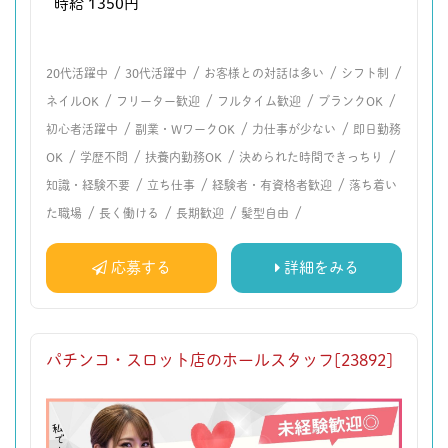
時給 1350円
/
/
/
/
20代活躍中
30代活躍中
お客様との対話は多い
シフト制
/
/
/
/
ネイルOK
フリーター歓迎
フルタイム歓迎
ブランクOK
/
/
/
初心者活躍中
副業・WワークOK
力仕事が少ない
即日勤務
/
/
/
/
OK
学歴不問
扶養内勤務OK
決められた時間できっちり
/
/
/
知識・経験不要
立ち仕事
経験者・有資格者歓迎
落ち着い
/
/
/
/
た職場
長く働ける
長期歓迎
髪型自由
応募する
詳細をみる
パチンコ・スロット店のホールスタッフ[23892]