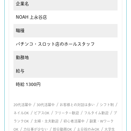
企業名
NOAH 上永谷店
職種
パチンコ・スロット店のホールスタッフ
勤務地
給与
時給 1300円
/
/
/
/
20代活躍中
30代活躍中
お客様との対話は多い
シフト制
/
/
/
/
ネイルOK
ピアスOK
フリーター歓迎
フルタイム歓迎
ブ
/
/
/
ランクOK
主婦・主夫歓迎
初心者活躍中
副業・Wワーク
/
/
/
/
OK
力仕事が少ない
即日勤務OK
土日祝のみOK
大学生