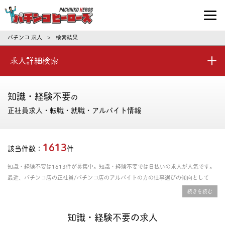
パチンコ求人・転職ならパチンコヒーロ
パチンコ 求人
検索結果
>
求人詳細検索
知識・経験不要
の
正社員求人・転職・就職・アルバイト情報
1613
該当件数：
件
知識・経験不要は1613件が募集中。知識・経験不要では日払いの求人が人気です。
最近、パチンコ店の正社員/パチンコ店のアルバイトの方の仕事選びの傾向として
は、資格取得支援あり、年間休日の多さ、残業時間の少なさを重視される方が多いで
す。給料や年収、勤務条件など豊富な情報の中からあなたにピッタリの正社員、パー
ト・アルバイトのお仕事を探せます。
知識・経験不要の求人