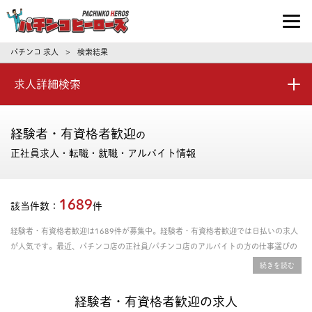
パチンコ求人・転職ならパチンコヒーロ
パチンコ 求人
検索結果
>
求人詳細検索
経験者・有資格者歓迎
の
正社員求人・転職・就職・アルバイト情報
1689
該当件数：
件
経験者・有資格者歓迎は1689件が募集中。経験者・有資格者歓迎では日払いの求人
が人気です。最近、パチンコ店の正社員/パチンコ店のアルバイトの方の仕事選びの
傾向としては、資格取得支援あり、年間休日の多さ、残業時間の少なさを重視される
方が多いです。給料や年収、勤務条件など豊富な情報の中からあなたにピッタリの正
社員、パート・アルバイトのお仕事を探せます。
経験者・有資格者歓迎の求人