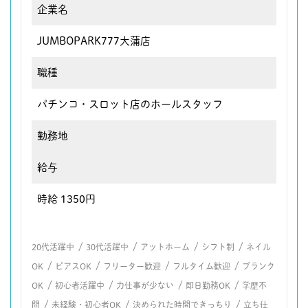
企業名
JUMBOPARK777大蒲店
職種
パチンコ・スロット店のホールスタッフ
勤務地
給与
時給 1350円
/
/
/
/
20代活躍中
30代活躍中
アットホーム
シフト制
ネイル
/
/
/
/
OK
ピアスOK
フリーター歓迎
フルタイム歓迎
ブランク
/
/
/
/
OK
初心者活躍中
力仕事が少ない
即日勤務OK
学歴不
/
/
/
問
未経験・初心者OK
決められた時間できっちり
立ち仕