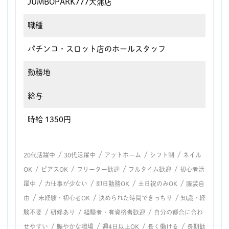
JUMBOPARK777大蒲店
職種
パチンコ・スロット店のホールスタッフ
勤務地
給与
時給 1350円
/
/
/
/
20代活躍中
30代活躍中
アットホーム
シフト制
ネイル
/
/
/
/
OK
ピアスOK
フリーター歓迎
フルタイム歓迎
初心者活
/
/
/
/
躍中
力仕事が少ない
即日勤務OK
土日祝のみOK
服装自
/
/
/
由
未経験・初心者OK
決められた時間できっちり
知識・経
/
/
/
験不要
研修あり
経験者・有資格者歓迎
自分の都合に合わ
/
/
/
/
せやすい
賑やかな職場
週4日以上OK
長く働ける
長期歓