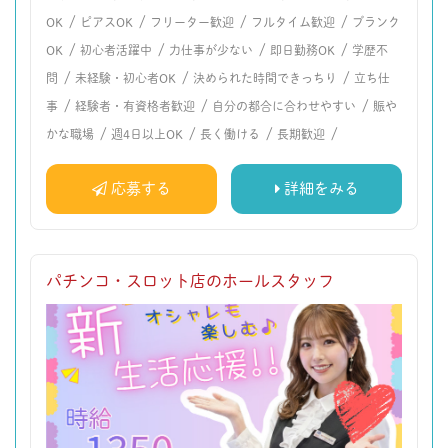
/
/
/
/
OK
ピアスOK
フリーター歓迎
フルタイム歓迎
ブランク
/
/
/
/
OK
初心者活躍中
力仕事が少ない
即日勤務OK
学歴不
/
/
/
問
未経験・初心者OK
決められた時間できっちり
立ち仕
/
/
/
事
経験者・有資格者歓迎
自分の都合に合わせやすい
賑や
/
/
/
/
かな職場
週4日以上OK
長く働ける
長期歓迎
応募する
詳細をみる
パチンコ・スロット店のホールスタッフ