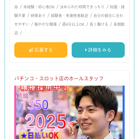
/
/
/
由
未経験・初心者OK
決められた時間できっちり
知識・経
/
/
/
験不要
研修あり
経験者・有資格者歓迎
自分の都合に合わ
/
/
/
/
せやすい
賑やかな職場
週4日以上OK
長く働ける
長期歓
/
迎
応募する
詳細をみる
パチンコ・スロット店のホールスタッフ