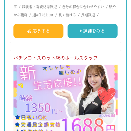
/
/
/
事
経験者・有資格者歓迎
自分の都合に合わせやすい
賑や
/
/
/
/
かな職場
週4日以上OK
長く働ける
長期歓迎
応募する
詳細をみる
パチンコ・スロット店のホールスタッフ