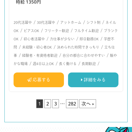
時給 1350円
/
/
/
/
20代活躍中
30代活躍中
アットホーム
シフト制
ネイル
/
/
/
/
OK
ピアスOK
フリーター歓迎
フルタイム歓迎
ブランク
/
/
/
/
OK
初心者活躍中
力仕事が少ない
即日勤務OK
学歴不
/
/
/
問
未経験・初心者OK
決められた時間できっちり
立ち仕
/
/
/
事
経験者・有資格者歓迎
自分の都合に合わせやすい
賑や
/
/
/
/
かな職場
週4日以上OK
長く働ける
長期歓迎
応募する
詳細をみる
1
2
3
…
282
次へ »