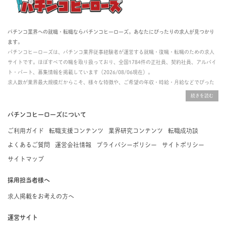
パチンコ業界への就職・転職ならパチンコヒーローズ。あなたにぴったりの求人が見つかり
ます。
パチンコヒーローズは、パチンコ業界従事経験者が運営する就職・復職・転職のための求人
サイトです。ほぼすべての職を取り扱っており、全国1784件の正社員、契約社員、アルバイ
ト・パート、募集情報を掲載しています（2026/08/06現在）。
求人数が業界最大規模だからこそ、様々な特徴や、ご希望の年収・時給・月給などでぴった
りな求人を探すことができ、ご利用者の約96%の方に「満足」とお答えいただいています。
掲載している求人は、すべて契約法人様から寄せられた正規の求人情報です。応募いただい
た内容はすぐに直接事業所に届くためスムーズに転職・復職できます。
パチンコヒーローズについて
ご利用ガイド
転職支援コンテンツ
業界研究コンテンツ
転職成功談
よくあるご質問
運営会社情報
プライバシーポリシー
サイトポリシー
サイトマップ
採用担当者様へ
求人掲載をお考えの方へ
運営サイト