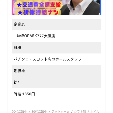
企業名
JUMBOPARK777大蒲店
職種
パチンコ・スロット店のホールスタッフ
勤務地
給与
時給 1350円
/
/
/
/
20代活躍中
30代活躍中
アットホーム
シフト制
ネイル