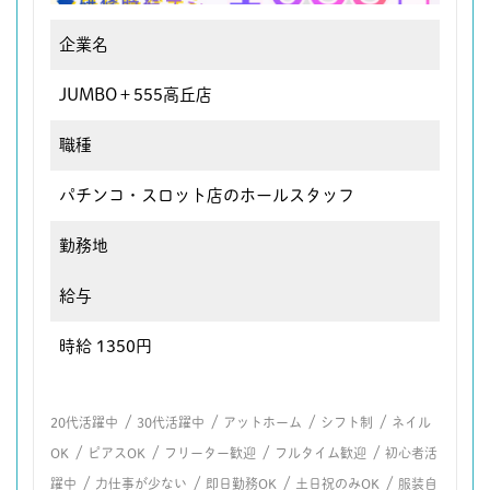
企業名
JUMBO＋555高丘店
職種
パチンコ・スロット店のホールスタッフ
勤務地
給与
時給 1350円
/
/
/
/
20代活躍中
30代活躍中
アットホーム
シフト制
ネイル
/
/
/
/
OK
ピアスOK
フリーター歓迎
フルタイム歓迎
初心者活
/
/
/
/
躍中
力仕事が少ない
即日勤務OK
土日祝のみOK
服装自