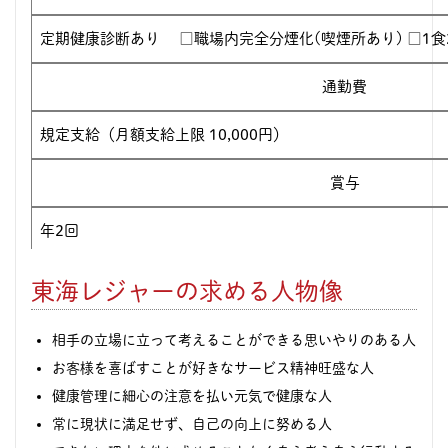
定期健康診断あり □職場内完全分煙化(喫煙所あり) □1食
通勤費
規定支給（月額支給上限 10,000円）
賞与
年2回
昇給
東海レジャーの求める人物像
有り
相手の立場に立って考えることができる思いやりのある人
お客様を喜ばすことが好きなサービス精神旺盛な人
参考年収
健康管理に細心の注意を払い元気で健康な人
入社2年目：年収300万円～ 固定給+賞与+各種手当 入社4年
常に現状に満足せず、自己の向上に努める人