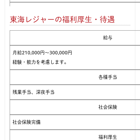
シフト制、有給休暇、育児休暇 産前産後休暇、
公休月6日 
東海レジャーの福利厚生・待遇
給与
月給210,000円〜300,000円
経験・能力を考慮します。
各種手当
残業手当、深夜手当
社会保険
社会保険完備
福利厚生