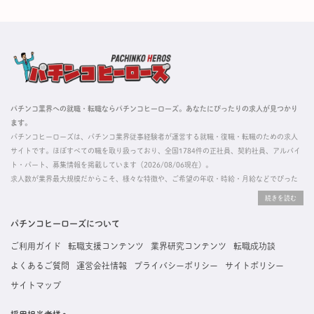
パチンコ業界への就職・転職ならパチンコヒーローズ。あなたにぴったりの求人が見つかり
ます。
パチンコヒーローズは、パチンコ業界従事経験者が運営する就職・復職・転職のための求人
サイトです。ほぼすべての職を取り扱っており、全国1784件の正社員、契約社員、アルバイ
ト・パート、募集情報を掲載しています（2026/08/06現在）。
求人数が業界最大規模だからこそ、様々な特徴や、ご希望の年収・時給・月給などでぴった
りな求人を探すことができ、ご利用者の約96%の方に「満足」とお答えいただいています。
掲載している求人は、すべて契約法人様から寄せられた正規の求人情報です。応募いただい
た内容はすぐに直接事業所に届くためスムーズに転職・復職できます。
パチンコヒーローズについて
ご利用ガイド
転職支援コンテンツ
業界研究コンテンツ
転職成功談
よくあるご質問
運営会社情報
プライバシーポリシー
サイトポリシー
サイトマップ