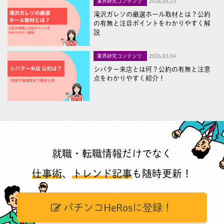
業界研究コンテンツ
2026,05,23
滝沢ガレソの厳選ホール取材とは？公約
の有無と注目ポイントをわかりやすく解
説
業界研究コンテンツ
2026,03,04
シバター来店とは何？公約の有無と注意
点をわかりやすく紹介！
就職・転職情報だけでなく
仕事術
、
トレンド記事
も随時更新！
パチンコHeRosに登録！