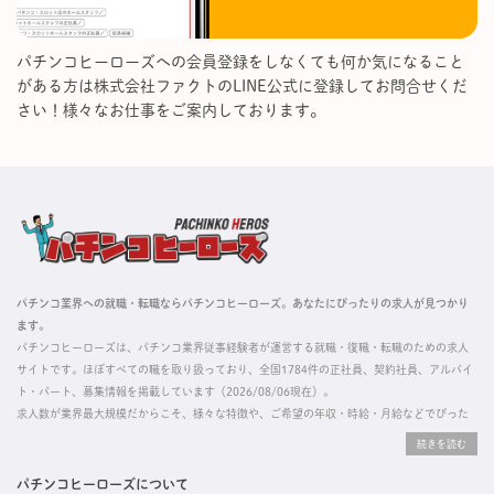
パチンコヒーローズへの会員登録をしなくても何か気になること
がある方は株式会社ファクトのLINE公式に登録してお問合せくだ
さい！様々なお仕事をご案内しております。
パチンコ業界への就職・転職ならパチンコヒーローズ。あなたにぴったりの求人が見つかり
ます。
パチンコヒーローズは、パチンコ業界従事経験者が運営する就職・復職・転職のための求人
サイトです。ほぼすべての職を取り扱っており、全国1784件の正社員、契約社員、アルバイ
ト・パート、募集情報を掲載しています（2026/08/06現在）。
求人数が業界最大規模だからこそ、様々な特徴や、ご希望の年収・時給・月給などでぴった
りな求人を探すことができ、ご利用者の約96%の方に「満足」とお答えいただいています。
掲載している求人は、すべて契約法人様から寄せられた正規の求人情報です。応募いただい
た内容はすぐに直接事業所に届くためスムーズに転職・復職できます。
パチンコヒーローズについて