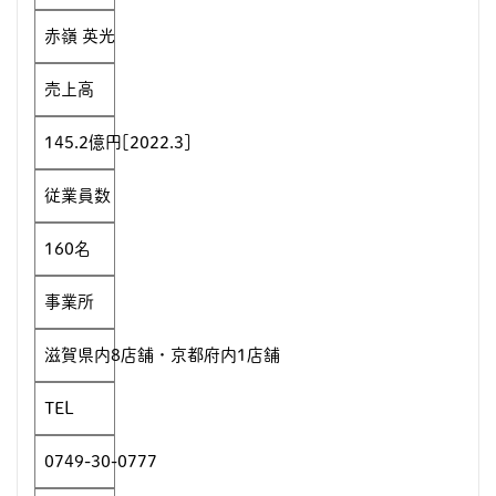
赤嶺 英光
売上高
145.2億円[2022.3]
従業員数
160名
事業所
滋賀県内8店舗・京都府内1店舗
TEL
0749-30-0777