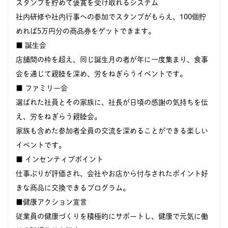
スタンプを貯めて褒賞を受け取れるシステム
社内研修や社内行事への参加でスタンプがもらえ、100個貯
めれば5万円分の商品券をゲットできます。
■ 誕生会
店舗間の枠を超え、同じ誕生月の者が年に一度集まり、食事
会を通じて親睦を深め、労をねぎらうイベントです。
■ ファミリー会
選ばれた社員とその家族に、社長が日頃の感謝の気持ちを伝
え、労をねぎらう親睦会。
家族も含めた参加者全員の交流を深めることができる楽しい
イベントです。
■ インセンティブポイント
仕事ぶりが評価され、会社やお店から付与されたポイント好
きな商品に交換できるプログラム。
■健康アクション宣言
従業員の健康づくりを積極的にサポートし、健康で元気に働